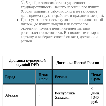
3 - 5 дней, в зависимости от удаленности и
труднодоступности Вашего населенного пункта
(Сроки указаны в рабочих днях и не включают
день приема груза, нерабочие и праздничные дни).
Цены указаны за посылку до 1 кг., не наложенный
платеж, до пункта выдачи или почтового
отделения, точные цены интернет магазин
рассчитает после того как Вы положите товар в
корзину и выберите способ оплаты, доставки и
регион.
Доставка курьерской
Доставка Почтой России
службой DPD
Цена/
Цена/
Город
Регион
Срок
Срок
9
Республика
дней.
Абакан
-
Хакасия
| 340
руб.