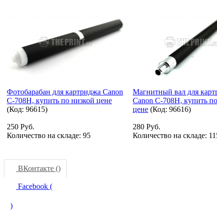
Фотобарабан для картриджа Canon
Магнитный вал для карт
C-708H, купить по низкой цене
Canon C-708H, купить п
(Код:
96615
)
цене
(Код:
96616
)
250 Руб.
280 Руб.
Количество на складе:
95
Количество на складе:
11
ВКонтакте (
)
Facebook (
)