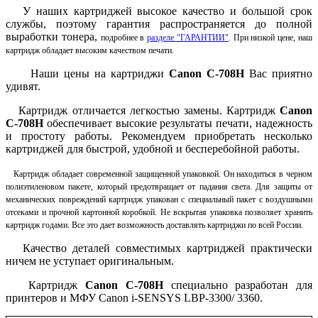
У наших картриджей высокое качество и большой срок
службы, поэтому гарантия распространяется до полной
выработки тонера,
подробнее в
разделе "ГАРАНТИИ"
. При низкой цене, наш
картридж обладает высоким качеством печати.
Наши цены на картриджи
Canon
C-708H
Вас приятно
удивят.
Картридж отличается легкостью замены. Картридж
Canon
C-708H
обеспечивает высокие результаты печати, надежность
и простоту работы.
Рекомендуем приобретать несколько
картриджей для быстрой, удобной и бесперебойной работы.
Картридж обладает современной защищенной упаковкой. Он находиться в черном
полиэтиленовом пакете, который предотвращает от падания света. Для защиты от
механических повреждений картридж упакован с специальный пакет с воздушными
отсеками и прочной картонной коробкой. Не вскрытая упаковка позволяет хранить
картридж годами. Все это дает возможность доставлять картриджи по всей России.
Качество деталей совместимых картриджей практически
ничем не уступает оригинальным.
Картридж
Canon
C-708H
специально разработан для
принтеров и МФУ Canon i-SENSYS LBP-3300/ 3360.