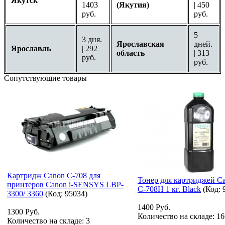
Якутск
1403
(Якутия)
| 450
руб.
руб.
5
3 дня.
Ярославская
дней.
Ярославль
| 292
область
| 313
руб.
руб.
Сопутствующие товары
Картридж Canon C-708 для
Тонер для картриджей Ca
принтеров Canon i-SENSYS LBP-
C-708H 1 кг. Black
(Код:
3300/ 3360
(Код:
95034
)
1400 Руб.
1300 Руб.
Количество на складе:
16
Количество на складе:
3