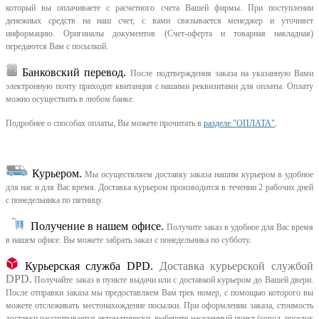
который вы оплачиваете с расчетного счета Вашей фирмы. При поступлении
денежных средств на наш счет, с вами связывается менеджер и уточняет
информацию. Оригиналы документов (Счет-оферта и товарная накладная)
передаются Вам с посылкой.
Банковский перевод.
После подтверждения заказа на указанную Вами
электронную почту приходит квитанция с нашими реквизитами для оплаты. Оплату
можно осуществить в любом банке.
Подробнее о способах оплаты, Вы можете прочитать в
разделе "ОПЛАТА"
.
Курьером
.
Мы осуществляем доставку заказа нашим курьером в удобное
для нас и для Вас время.
Доставка курьером производится в течении 2 рабочих дней
с понедельника по пятницу.
Получение в нашем офисе.
Получите заказ в удобное для Вас время
в нашем офисе.
Вы можете забрать заказ с понедельника по субботу.
Курьерская служба DPD.
Доставка курьерской службой
DPD.
Получайте заказ в пункте выдачи или с доставкой курьером до Вашей двери.
После отправки заказа мы предоставляем Вам трек номер, с помощью которого вы
можете отслеживать местонахождение посылки. При оформлении заказа, стоимость
доставки рассчитывается автоматически, выберите населенный пункт (город, поселок