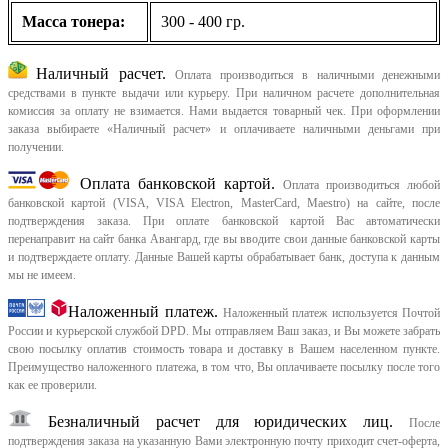
Масса тонера:
300 - 400 гр.
Наличный расчет.
Оплата производиться в наличными денежными
средствами в пункте выдачи или курьеру. При наличном расчете дополнительная
комиссия за оплату не взимается. Нами выдается товарный чек.
При оформлении
заказа выбираете «Наличный расчет» и оплачиваете наличными деньгами при
получении.
Оплата банковской картой.
Оплата производиться любой
банковской картой (VISA, VISA Electron, MasterCard, Maestro) на сайте, после
подтверждения заказа. При оплате банковской картой Вас автоматически
перенаправит на сайт банка Авангард, где вы вводите свои данные банковской карты
и подтверждаете оплату. Данные Вашей карты обрабатывает банк, доступа к данным
мы не имеем.
Наложенный платеж.
Наложенный платеж используется Почтой
России и курьерской службой DPD. Мы отправляем Ваш заказ, и Вы можете забрать
свою посылку оплатив стоимость товара и доставку в Вашем населенном пункте.
Преимущество наложенного платежа, в том что, Вы оплачиваете посылку после того
как ее проверили.
Безналичный расчет для юридических лиц.
После
подтверждения заказа на указанную Вами электронную почту приходит счет-оферта,