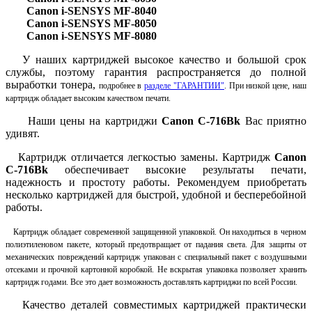
Canon i-SENSYS
MF-8040
Canon i-SENSYS
MF-8050
Canon i-SENSYS
MF-8080
У наших картриджей высокое качество и большой срок
службы, поэтому гарантия распространяется до полной
выработки тонера,
подробнее в
разделе "ГАРАНТИИ"
. При низкой цене, наш
картридж обладает высоким качеством печати.
Наши цены на картриджи
Canon
C-716Bk
Вас приятно
удивят.
Картридж отличается легкостью замены. Картридж
Canon
C-716Bk
обеспечивает высокие результаты печати,
надежность и простоту работы.
Рекомендуем приобретать
несколько картриджей для быстрой, удобной и бесперебойной
работы.
Картридж обладает современной защищенной упаковкой. Он находиться в черном
полиэтиленовом пакете, который предотвращает от падания света. Для защиты от
механических повреждений картридж упакован с специальный пакет с воздушными
отсеками и прочной картонной коробкой. Не вскрытая упаковка позволяет хранить
картридж годами. Все это дает возможность доставлять картриджи по всей России.
Качество деталей совместимых картриджей практически