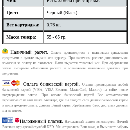
Чип:
Есть. Замена при заправке.
Цвет:
Черный (Black).
Вес картриджа:
0.76 кг.
Масса тонера:
55 - 65 гр.
Наличный расчет.
Оплата производиться в наличными денежными
средствами в пункте выдачи или курьеру. При наличном расчете дополнительная
комиссия за оплату не взимается. Нами выдается товарный чек.
При оформлении
заказа выбираете «Наличный расчет» и оплачиваете наличными деньгами при
получении.
Оплата банковской картой.
Оплата производиться любой
банковской картой (VISA, VISA Electron, MasterCard, Maestro) на сайте, после
подтверждения заказа. При оплате банковской картой Вас автоматически
перенаправит на сайт банка Авангард, где вы вводите свои данные банковской карты
и подтверждаете оплату. Данные Вашей карты обрабатывает банк, доступа к данным
мы не имеем.
Наложенный платеж.
Наложенный платеж используется Почтой
России и курьерской службой DPD. Мы отправляем Ваш заказ, и Вы можете забрать