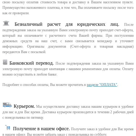
свою посылку оплатив стоимость товара и доставку в Вашем населенном пункте.
Преимущество наложенного платежа, в том что, Вы оплачиваете посылку после того
как ее проверили.
Безналичный расчет для юридических лиц.
После
подтверждения заказа на указанную Вами электронную почту приходит счет-оферта,
который вы оплачиваете с расчетного счета Вашей фирмы. При поступлении
денежных средств на наш счет, с вами связывается менеджер и уточняет
информацию. Оригиналы документов (Счет-оферта и товарная накладная)
передаются Вам с посылкой.
Банковский перевод.
После подтверждения заказа на указанную Вами
электронную почту приходит квитанция с нашими реквизитами для оплаты. Оплату
можно осуществить в любом банке.
Подробнее о способах оплаты, Вы можете прочитать в
разделе "ОПЛАТА"
.
Курьером
.
Мы осуществляем доставку заказа нашим курьером в удобное
для нас и для Вас время.
Доставка курьером производится в течении 2 рабочих дней
с понедельника по пятницу.
Получение в нашем офисе.
Получите заказ в удобное для Вас время
в нашем офисе.
Вы можете забрать заказ с понедельника по субботу.