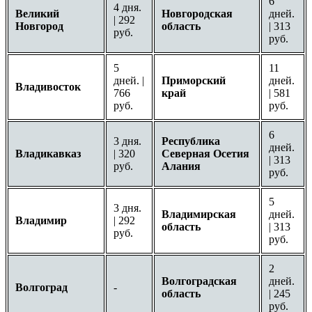
6
4 дня.
Великий
Новгородская
дней.
| 292
Новгород
область
| 313
руб.
руб.
5
11
дней. |
Приморский
дней.
Владивосток
766
край
| 581
руб.
руб.
6
3 дня.
Республика
дней.
Владикавказ
| 320
Северная Осетия
| 313
руб.
Алания
руб.
5
3 дня.
Владимирская
дней.
Владимир
| 292
область
| 313
руб.
руб.
2
Волгоградская
дней.
Волгоград
-
область
| 245
руб.