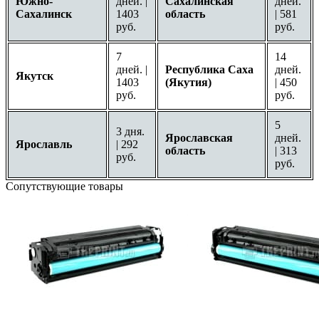
Южно-
дней. |
Сахалинская
дней.
Сахалинск
1403
область
| 581
руб.
руб.
7
14
дней. |
Республика Саха
дней.
Якутск
1403
(Якутия)
| 450
руб.
руб.
5
3 дня.
Ярославская
дней.
Ярославль
| 292
область
| 313
руб.
руб.
Сопутствующие товары