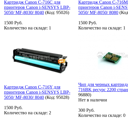
Картридж Canon C-716C для
Картридж Canon C-716M
принтеров Canon i-SENSYS LBP-
принтеров Canon i-SEN
5050/ MF-8030/ 8040
(Код:
95026
)
5050/ MF-8050/ 8080
(Ко
1500 Руб.
1500 Руб.
Количество на складе:
1
Количество на складе:
1
Чип для черных картрид
Картридж Canon C-716Y для
716BK ресурс 2200 стра
принтеров Canon i-SENSYS LBP-
96880
)
5050/ MF-8030/ 8040
(Код:
95028
)
Нет в наличии
1500 Руб.
300 Руб.
Количество на складе:
2
Количество на складе:
0