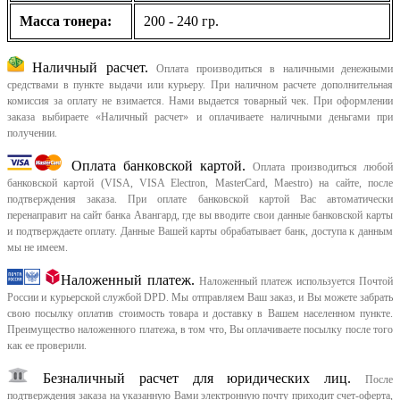
Масса тонера:
200 - 240 гр.
Наличный расчет.
Оплата производиться в наличными денежными
средствами в пункте выдачи или курьеру. При наличном расчете дополнительная
комиссия за оплату не взимается. Нами выдается товарный чек.
При оформлении
заказа выбираете «Наличный расчет» и оплачиваете наличными деньгами при
получении.
Оплата банковской картой.
Оплата производиться любой
банковской картой (VISA, VISA Electron, MasterCard, Maestro) на сайте, после
подтверждения заказа. При оплате банковской картой Вас автоматически
перенаправит на сайт банка Авангард, где вы вводите свои данные банковской карты
и подтверждаете оплату. Данные Вашей карты обрабатывает банк, доступа к данным
мы не имеем.
Наложенный платеж.
Наложенный платеж используется Почтой
России и курьерской службой DPD. Мы отправляем Ваш заказ, и Вы можете забрать
свою посылку оплатив стоимость товара и доставку в Вашем населенном пункте.
Преимущество наложенного платежа, в том что, Вы оплачиваете посылку после того
как ее проверили.
Безналичный расчет для юридических лиц.
После
подтверждения заказа на указанную Вами электронную почту приходит счет-оферта,