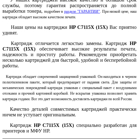
службы, поэтому гарантия распространяется до полной
выработки тонера,
подробнее в
разделе "ГАРАНТИИ"
. При низкой цене, наш
картридж обладает высоким качеством печати.
Наши цены на картриджи
HP
C7115X (15X
)
Вас приятно
удивят.
Картридж отличается легкостью замены. Картридж
HP
C7115X (15X
)
обеспечивает высокие результаты печати,
надежность и простоту работы.
Рекомендуем приобретать
несколько картриджей для быстрой, удобной и бесперебойной
работы.
Картридж обладает современной защищенной упаковкой. Он находиться в черном
полиэтиленовом пакете, который предотвращает от падания света. Для защиты от
механических повреждений картридж упакован с специальный пакет с воздушными
отсеками и прочной картонной коробкой. Не вскрытая упаковка позволяет хранить
картридж годами. Все это дает возможность доставлять картриджи по всей России.
Качество деталей совместимых картриджей практически
ничем не уступает оригинальным.
Картридж
HP
C7115X (15X
)
специально разработан для
принтеров и
МФУ HP.