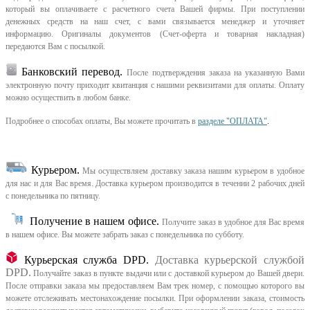
который вы оплачиваете с расчетного счета Вашей фирмы. При поступлении
денежных средств на наш счет, с вами связывается менеджер и уточняет
информацию. Оригиналы документов (Счет-оферта и товарная накладная)
передаются Вам с посылкой.
Банковский перевод.
После подтверждения заказа на указанную Вами
электронную почту приходит квитанция с нашими реквизитами для оплаты. Оплату
можно осуществить в любом банке.
Подробнее о способах оплаты, Вы можете прочитать в
разделе "ОПЛАТА"
.
Курьером
.
Мы осуществляем доставку заказа нашим курьером в удобное
для нас и для Вас время.
Доставка курьером производится в течении 2 рабочих дней
с понедельника по пятницу.
Получение в нашем офисе.
Получите заказ в удобное для Вас время
в нашем офисе.
Вы можете забрать заказ с понедельника по субботу.
Курьерская служба DPD.
Доставка курьерской службой
DPD.
Получайте заказ в пункте выдачи или с доставкой курьером до Вашей двери.
После отправки заказа мы предоставляем Вам трек номер, с помощью которого вы
можете отслеживать местонахождение посылки. При оформлении заказа, стоимость