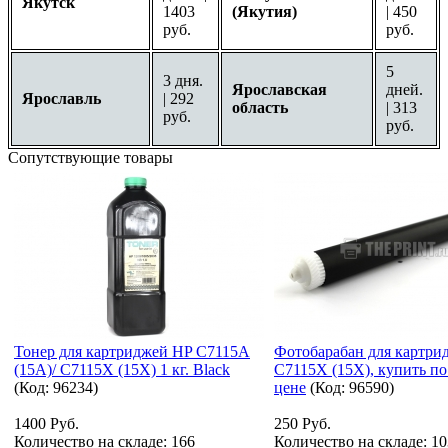
Якутск
1403
(Якутия)
| 450
руб.
руб.
5
3 дня.
Ярославская
дней.
Ярославль
| 292
область
| 313
руб.
руб.
Сопутствующие товары
Тонер для картриджей HP C7115A
Фотобарабан для картри
(15A)/ C7115X (15X) 1 кг. Black
C7115X (15X), купить по
(Код:
96234
)
цене
(Код:
96590
)
1400 Руб.
250 Руб.
Количество на складе:
166
Количество на складе:
10