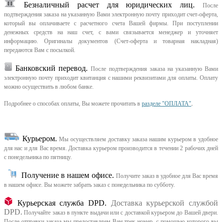
Безналичный расчет для юридических лиц.
После
подтверждения заказа на указанную Вами электронную почту приходит счет-оферта,
который вы оплачиваете с расчетного счета Вашей фирмы. При поступлении
денежных средств на наш счет, с вами связывается менеджер и уточняет
информацию. Оригиналы документов (Счет-оферта и товарная накладная)
передаются Вам с посылкой.
Банковский перевод.
После подтверждения заказа на указанную Вами
электронную почту приходит квитанция с нашими реквизитами для оплаты. Оплату
можно осуществить в любом банке.
Подробнее о способах оплаты, Вы можете прочитать в
разделе "ОПЛАТА"
.
Курьером
.
Мы осуществляем доставку заказа нашим курьером в удобное
для нас и для Вас время.
Доставка курьером производится в течении 2 рабочих дней
с понедельника по пятницу.
Получение в нашем офисе.
Получите заказ в удобное для Вас время
в нашем офисе.
Вы можете забрать заказ с понедельника по субботу.
Курьерская служба DPD.
Доставка курьерской службой
DPD.
Получайте заказ в пункте выдачи или с доставкой курьером до Вашей двери.
После отправки заказа мы предоставляем Вам трек номер, с помощью которого вы