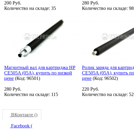
200 Руб.
280 Руб.
Количество на складе:
35
Количество на складе:
98
Магнитный вал для картриджа HP
Ролик заряда для картри
CE505A (05A), купить по низкой
CE505A (05A), купить п
цене
(Код:
96501
)
цене
(Код:
96502
)
280 Руб.
220 Руб.
Количество на складе:
115
Количество на складе:
52
ВКонтакте (
)
Facebook (