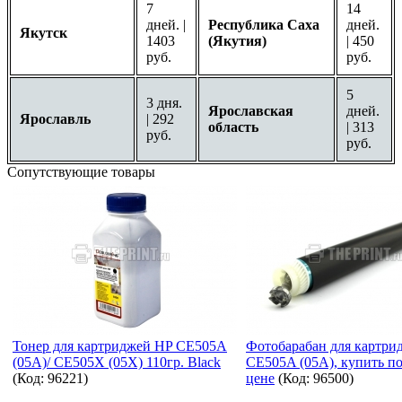
7
14
дней. |
Республика Саха
дней.
Якутск
1403
(Якутия)
| 450
руб.
руб.
5
3 дня.
Ярославская
дней.
Ярославль
| 292
область
| 313
руб.
руб.
Сопутствующие товары
Тонер для картриджей HP CE505A
Фотобарабан для картри
(05A)/ CE505X (05X) 110гр. Black
CE505A (05A), купить п
(Код:
96221
)
цене
(Код:
96500
)