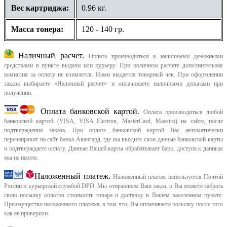
Вес картриджа:
0.96 кг.
Масса тонера:
120 - 140 гр.
Наличный расчет.
Оплата производиться в наличными денежными
средствами в пункте выдачи или курьеру. При наличном расчете дополнительная
комиссия за оплату не взимается. Нами выдается товарный чек.
При оформлении
заказа выбираете «Наличный расчет» и оплачиваете наличными деньгами при
получении.
Оплата банковской картой.
Оплата производиться любой
банковской картой (VISA, VISA Electron, MasterCard, Maestro) на сайте, после
подтверждения заказа. При оплате банковской картой Вас автоматически
перенаправит на сайт банка Авангард, где вы вводите свои данные банковской карты
и подтверждаете оплату. Данные Вашей карты обрабатывает банк, доступа к данным
мы не имеем.
Наложенный платеж.
Наложенный платеж используется Почтой
России и курьерской службой DPD. Мы отправляем Ваш заказ, и Вы можете забрать
свою посылку оплатив стоимость товара и доставку в Вашем населенном пункте.
Преимущество наложенного платежа, в том что, Вы оплачиваете посылку после того
как ее проверили.