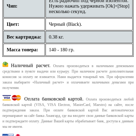
Есть радиочип под черной изолентой.
Чип:
Нужно нажать удерживать [Ok]+[Stop]
несколько секунд.
Цвет:
Черный (Black).
Вес картриджа:
0.38 кг.
Масса тонера:
140 - 180 гр.
Наличный расчет.
Оплата производиться в наличными денежными
средствами в пункте выдачи или курьеру. При наличном расчете дополнительная
комиссия за оплату не взимается. Нами выдается товарный чек.
При оформлении
заказа выбираете «Наличный расчет» и оплачиваете наличными деньгами при
получении.
Оплата банковской картой.
Оплата производиться любой
банковской картой (VISA, VISA Electron, MasterCard, Maestro) на сайте, после
подтверждения заказа. При оплате банковской картой Вас автоматически
перенаправит на сайт банка Авангард, где вы вводите свои данные банковской карты
и подтверждаете оплату. Данные Вашей карты обрабатывает банк, доступа к данным
мы не имеем.