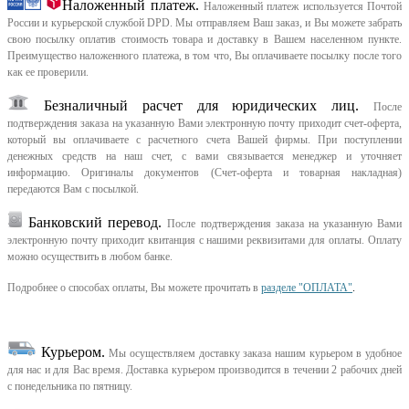
Наложенный платеж.
Наложенный платеж используется Почтой
России и курьерской службой DPD. Мы отправляем Ваш заказ, и Вы можете забрать
свою посылку оплатив стоимость товара и доставку в Вашем населенном пункте.
Преимущество наложенного платежа, в том что, Вы оплачиваете посылку после того
как ее проверили.
Безналичный расчет для юридических лиц.
После
подтверждения заказа на указанную Вами электронную почту приходит счет-оферта,
который вы оплачиваете с расчетного счета Вашей фирмы. При поступлении
денежных средств на наш счет, с вами связывается менеджер и уточняет
информацию. Оригиналы документов (Счет-оферта и товарная накладная)
передаются Вам с посылкой.
Банковский перевод.
После подтверждения заказа на указанную Вами
электронную почту приходит квитанция с нашими реквизитами для оплаты. Оплату
можно осуществить в любом банке.
Подробнее о способах оплаты, Вы можете прочитать в
разделе "ОПЛАТА"
.
Курьером
.
Мы осуществляем доставку заказа нашим курьером в удобное
для нас и для Вас время.
Доставка курьером производится в течении 2 рабочих дней
с понедельника по пятницу.