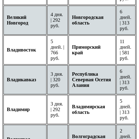
6
4 дня.
Великий
Новгородская
дней.
| 292
Новгород
область
| 313
руб.
руб.
5
11
дней. |
Приморский
дней.
Владивосток
766
край
| 581
руб.
руб.
6
3 дня.
Республика
дней.
Владикавказ
| 320
Северная Осетия
| 313
руб.
Алания
руб.
5
3 дня.
Владимирская
дней.
Владимир
| 292
область
| 313
руб.
руб.
2
Волгоградская
дней.