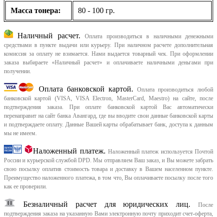
Масса тонера:
80 - 100 гр.
Наличный расчет.
Оплата производиться в наличными денежными
средствами в пункте выдачи или курьеру. При наличном расчете дополнительная
комиссия за оплату не взимается. Нами выдается товарный чек.
При оформлении
заказа выбираете «Наличный расчет» и оплачиваете наличными деньгами при
получении.
Оплата банковской картой.
Оплата производиться любой
банковской картой (VISA, VISA Electron, MasterCard, Maestro) на сайте, после
подтверждения заказа. При оплате банковской картой Вас автоматически
перенаправит на сайт банка Авангард, где вы вводите свои данные банковской карты
и подтверждаете оплату. Данные Вашей карты обрабатывает банк, доступа к данным
мы не имеем.
Наложенный платеж.
Наложенный платеж используется Почтой
России и курьерской службой DPD. Мы отправляем Ваш заказ, и Вы можете забрать
свою посылку оплатив стоимость товара и доставку в Вашем населенном пункте.
Преимущество наложенного платежа, в том что, Вы оплачиваете посылку после того
как ее проверили.
Безналичный расчет для юридических лиц.
После
подтверждения заказа на указанную Вами электронную почту приходит счет-оферта,