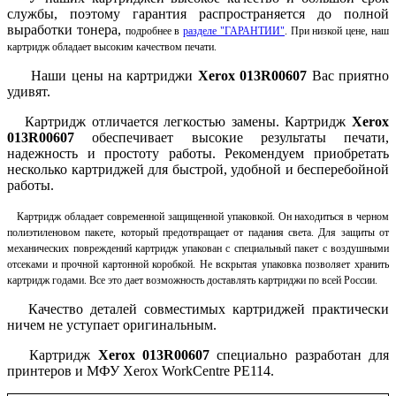
службы, поэтому гарантия распространяется до полной
выработки тонера,
подробнее в
разделе "ГАРАНТИИ"
. При низкой цене, наш
картридж обладает высоким качеством печати.
Наши цены на картриджи
Xerox 013R00607
Вас приятно
удивят.
Картридж отличается легкостью замены. Картридж
Xerox
013R00607
обеспечивает высокие результаты печати,
надежность и простоту работы.
Рекомендуем приобретать
несколько картриджей для быстрой, удобной и бесперебойной
работы.
Картридж обладает современной защищенной упаковкой. Он находиться в черном
полиэтиленовом пакете, который предотвращает от падания света. Для защиты от
механических повреждений картридж упакован с специальный пакет с воздушными
отсеками и прочной картонной коробкой. Не вскрытая упаковка позволяет хранить
картридж годами. Все это дает возможность доставлять картриджи по всей России.
Качество деталей совместимых картриджей практически
ничем не уступает оригинальным.
Картридж
Xerox 013R00607
специально разработан для
принтеров и МФУ Xerox WorkCentre PE114.