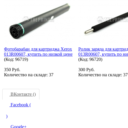
Фотобарабан для картриджа Xerox
Ролик заряда для картри
013R00607, купить по низкой цене
013R00607, купить по ни
(Код:
96719
)
(Код:
96720
)
350 Руб.
300 Руб.
Количество на складе:
37
Количество на складе:
37
ВКонтакте (
)
Facebook (
)
Google+