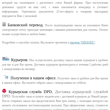
который вы оплачиваете с расчетного счета Вашей фирмы. При поступлении
денежных средств на наш счет, с вами связывается менеджер и уточняет
информацию. Оригиналы документов (Счет-оферта и товарная накладная)
передаются Вам с посылкой.
Банковский перевод.
После подтверждения заказа на указанную Вами
электронную почту приходит квитанция с нашими реквизитами для оплаты. Оплату
можно осуществить в любом банке.
Подробнее о способах оплаты, Вы можете прочитать в
разделе "ОПЛАТА"
.
Курьером
.
Мы осуществляем доставку заказа нашим курьером в удобное
для нас и для Вас время.
Доставка курьером производится в течении 2 рабочих дней
с понедельника по пятницу.
Получение в нашем офисе.
Получите заказ в удобное для Вас время
в нашем офисе.
Вы можете забрать заказ с понедельника по субботу.
Курьерская служба DPD.
Доставка курьерской службой
DPD.
Получайте заказ в пункте выдачи или с доставкой курьером до Вашей двери.
После отправки заказа мы предоставляем Вам трек номер, с помощью которого вы
можете отслеживать местонахождение посылки. При оформлении заказа, стоимость
доставки рассчитывается автоматически, выберите населенный пункт (город, поселок