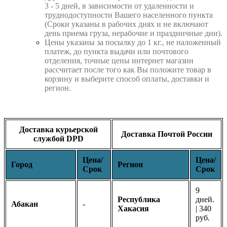
3 - 5 дней, в зависимости от удаленности и
труднодоступности Вашего населенного пункта
(Сроки указаны в рабочих днях и не включают
день приема груза, нерабочие и праздничные дни).
Цены указаны за посылку до 1 кг., не наложенный
платеж, до пункта выдачи или почтового
отделения, точные цены интернет магазин
рассчитает после того как Вы положите товар в
корзину и выберите способ оплаты, доставки и
регион.
Доставка курьерской
Доставка Почтой России
службой DPD
Цена/
Цена/
Город
Регион
Срок
Срок
9
Республика
дней.
Абакан
-
Хакасия
| 340
руб.