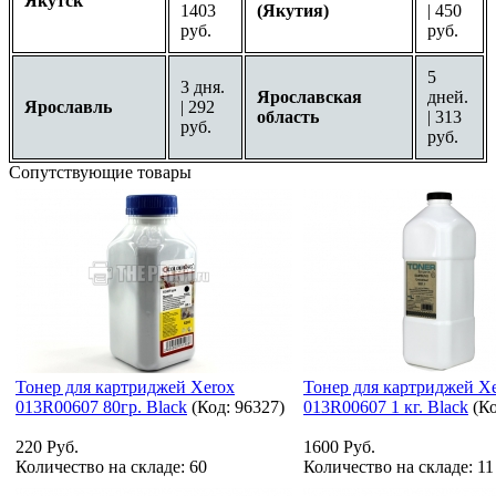
Якутск
1403
(Якутия)
| 450
руб.
руб.
5
3 дня.
Ярославская
дней.
Ярославль
| 292
область
| 313
руб.
руб.
Сопутствующие товары
Тонер для картриджей Xerox
Тонер для картриджей X
013R00607 80гр. Black
(Код:
96327
)
013R00607 1 кг. Black
(К
220 Руб.
1600 Руб.
Количество на складе:
60
Количество на складе:
11