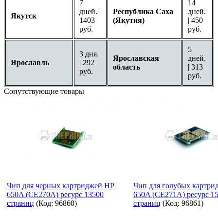
7
14
дней. |
Республика Саха
дней.
Якутск
1403
(Якутия)
| 450
руб.
руб.
5
3 дня.
Ярославская
дней.
Ярославль
| 292
область
| 313
руб.
руб.
Сопутствующие товары
Чип для черных картриджей HP
Чип для голубых картри
650A (CE270A) ресурс 13500
650A (CE271A) ресурс 1
страниц
(Код:
96860
)
страниц
(Код:
96861
)