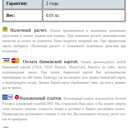
Гарантия:
2 года.
Вес:
0.01 кг.
Наличный расчет.
Оплата производиться в наличными денежными
средствами в пункте выдачи или курьеру. При наличном расчете дополнительная
комиссия за оплату не взимается. Нами выдается товарный чек.
При оформлении
заказа выбираете «Наличный расчет» и оплачиваете наличными деньгами при
получении.
Оплата банковской картой.
Оплата производиться любой
банковской картой (VISA, VISA Electron, MasterCard, Maestro) на сайте, после
подтверждения заказа. При оплате банковской картой Вас автоматически
перенаправит на сайт банка Авангард, где вы вводите свои данные банковской карты
и подтверждаете оплату. Данные Вашей карты обрабатывает банк, доступа к данным
мы не имеем.
Наложенный платеж.
Наложенный платеж используется Почтой
России и курьерской службой DPD. Мы отправляем Ваш заказ, и Вы можете забрать
свою посылку оплатив стоимость товара и доставку в Вашем населенном пункте.
Преимущество наложенного платежа, в том что, Вы оплачиваете посылку после того
как ее проверили.