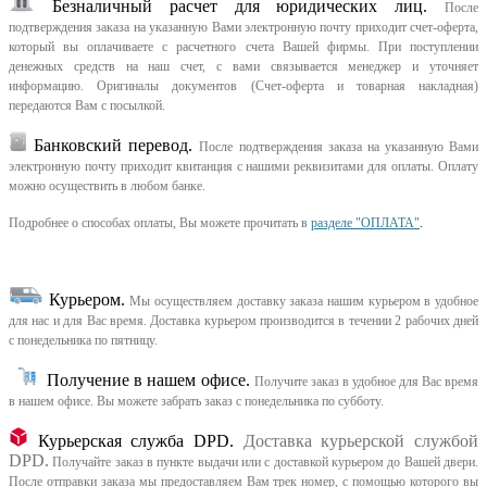
Безналичный расчет для юридических лиц.
После
подтверждения заказа на указанную Вами электронную почту приходит счет-оферта,
который вы оплачиваете с расчетного счета Вашей фирмы. При поступлении
денежных средств на наш счет, с вами связывается менеджер и уточняет
информацию. Оригиналы документов (Счет-оферта и товарная накладная)
передаются Вам с посылкой.
Банковский перевод.
После подтверждения заказа на указанную Вами
электронную почту приходит квитанция с нашими реквизитами для оплаты. Оплату
можно осуществить в любом банке.
Подробнее о способах оплаты, Вы можете прочитать в
разделе "ОПЛАТА"
.
Курьером
.
Мы осуществляем доставку заказа нашим курьером в удобное
для нас и для Вас время.
Доставка курьером производится в течении 2 рабочих дней
с понедельника по пятницу.
Получение в нашем офисе.
Получите заказ в удобное для Вас время
в нашем офисе.
Вы можете забрать заказ с понедельника по субботу.
Курьерская служба DPD.
Доставка курьерской службой
DPD.
Получайте заказ в пункте выдачи или с доставкой курьером до Вашей двери.
После отправки заказа мы предоставляем Вам трек номер, с помощью которого вы