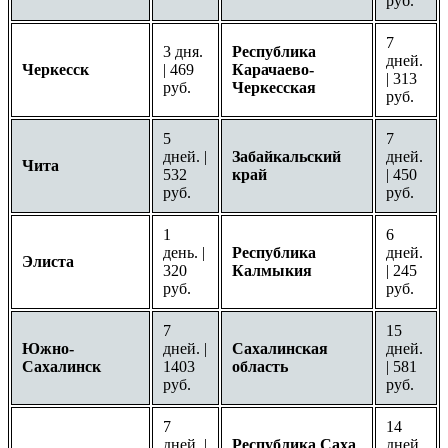
руб.
7
3 дня.
Республика
дней.
Черкесск
| 469
Карачаево-
| 313
руб.
Черкесская
руб.
5
7
дней. |
Забайкальский
дней.
Чита
532
край
| 450
руб.
руб.
1
6
день. |
Республика
дней.
Элиста
320
Калмыкия
| 245
руб.
руб.
7
15
Южно-
дней. |
Сахалинская
дней.
Сахалинск
1403
область
| 581
руб.
руб.
7
14
дней. |
Республика Саха
дней.