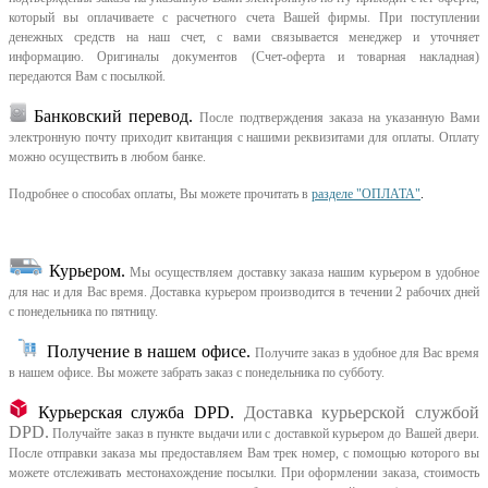
который вы оплачиваете с расчетного счета Вашей фирмы. При поступлении
денежных средств на наш счет, с вами связывается менеджер и уточняет
информацию. Оригиналы документов (Счет-оферта и товарная накладная)
передаются Вам с посылкой.
Банковский перевод.
После подтверждения заказа на указанную Вами
электронную почту приходит квитанция с нашими реквизитами для оплаты. Оплату
можно осуществить в любом банке.
Подробнее о способах оплаты, Вы можете прочитать в
разделе "ОПЛАТА"
.
Курьером
.
Мы осуществляем доставку заказа нашим курьером в удобное
для нас и для Вас время.
Доставка курьером производится в течении 2 рабочих дней
с понедельника по пятницу.
Получение в нашем офисе.
Получите заказ в удобное для Вас время
в нашем офисе.
Вы можете забрать заказ с понедельника по субботу.
Курьерская служба DPD.
Доставка курьерской службой
DPD.
Получайте заказ в пункте выдачи или с доставкой курьером до Вашей двери.
После отправки заказа мы предоставляем Вам трек номер, с помощью которого вы
можете отслеживать местонахождение посылки. При оформлении заказа, стоимость