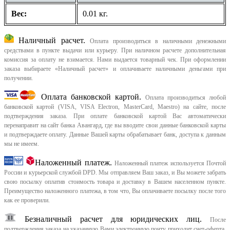
Вес:
0.01 кг.
Наличный расчет.
Оплата производиться в наличными денежными
средствами в пункте выдачи или курьеру. При наличном расчете дополнительная
комиссия за оплату не взимается. Нами выдается товарный чек.
При оформлении
заказа выбираете «Наличный расчет» и оплачиваете наличными деньгами при
получении.
Оплата банковской картой.
Оплата производиться любой
банковской картой (VISA, VISA Electron, MasterCard, Maestro) на сайте, после
подтверждения заказа. При оплате банковской картой Вас автоматически
перенаправит на сайт банка Авангард, где вы вводите свои данные банковской карты
и подтверждаете оплату. Данные Вашей карты обрабатывает банк, доступа к данным
мы не имеем.
Наложенный платеж.
Наложенный платеж используется Почтой
России и курьерской службой DPD. Мы отправляем Ваш заказ, и Вы можете забрать
свою посылку оплатив стоимость товара и доставку в Вашем населенном пункте.
Преимущество наложенного платежа, в том что, Вы оплачиваете посылку после того
как ее проверили.
Безналичный расчет для юридических лиц.
После
подтверждения заказа на указанную Вами электронную почту приходит счет-оферта,