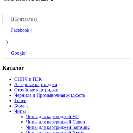
ВКонтакте (
)
Facebook (
)
Google+
Каталог
СНПЧ и ПЗК
Лазерные картриджи
Струйные картриджи
Чернила и Промывочная жидкость
Тонер
Бумага
Чипы
Чипы для картриджей HP
Чипы для картриджей Canon
Чипы для картриджей Samsung
Чипы для картриджей Xerox