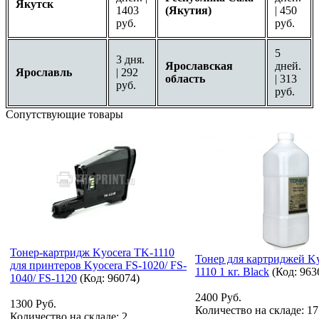
Якутск
1403
(Якутия)
| 450
руб.
руб.
5
3 дня.
Ярославская
дней.
Ярославль
| 292
область
| 313
руб.
руб.
Сопутствующие товары
Тонер-картридж Kyocera TK-1110
Тонер для картриджей K
для принтеров Kyocera FS-1020/ FS-
1110 1 кг. Black
(Код:
963
1040/ FS-1120
(Код:
96074
)
2400 Руб.
1300 Руб.
Количество на складе:
17
Количество на складе:
2