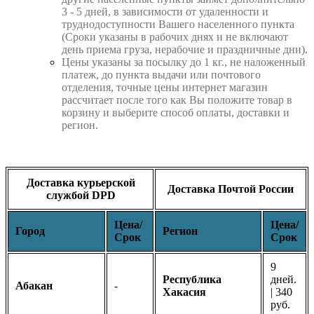
3 - 5 дней, в зависимости от удаленности и
труднодоступности Вашего населенного пункта
(Сроки указаны в рабочих днях и не включают
день приема груза, нерабочие и праздничные дни).
Цены указаны за посылку до 1 кг., не наложенный
платеж, до пункта выдачи или почтового
отделения, точные цены интернет магазин
рассчитает после того как Вы положите товар в
корзину и выберите способ оплаты, доставки и
регион.
Доставка курьерской
Доставка Почтой России
службой DPD
Цена/
Цена/
Город
Регион
Срок
Срок
9
Республика
дней.
Абакан
-
Хакасия
| 340
руб.