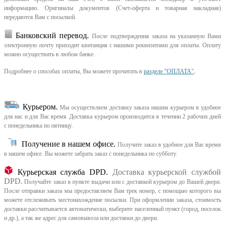
информацию. Оригиналы документов (Счет-оферта и товарная накладная)
передаются Вам с посылкой.
Банковский перевод.
После подтверждения заказа на указанную Вами
электронную почту приходит квитанция с нашими реквизитами для оплаты. Оплату
можно осуществить в любом банке.
Подробнее о способах оплаты, Вы можете прочитать в
разделе "ОПЛАТА"
.
Курьером
.
Мы осуществляем доставку заказа нашим курьером в удобное
для нас и для Вас время.
Доставка курьером производится в течении 2 рабочих дней
с понедельника по пятницу.
Получение в нашем офисе.
Получите заказ в удобное для Вас время
в нашем офисе.
Вы можете забрать заказ с понедельника по субботу.
Курьерская служба DPD.
Доставка курьерской службой
DPD.
Получайте заказ в пункте выдачи или с доставкой курьером до Вашей двери.
После отправки заказа мы предоставляем Вам трек номер, с помощью которого вы
можете отслеживать местонахождение посылки. При оформлении заказа, стоимость
доставки рассчитывается автоматически, выберите населенный пункт (город, поселок
и др.), а так же адрес для самовывоза или доставки до двери.