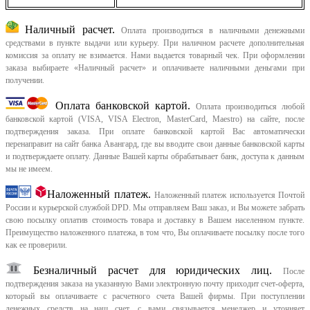
Наличный расчет.
Оплата производиться в наличными денежными
средствами в пункте выдачи или курьеру. При наличном расчете дополнительная
комиссия за оплату не взимается. Нами выдается товарный чек.
При оформлении
заказа выбираете «Наличный расчет» и оплачиваете наличными деньгами при
получении.
Оплата банковской картой.
Оплата производиться любой
банковской картой (VISA, VISA Electron, MasterCard, Maestro) на сайте, после
подтверждения заказа. При оплате банковской картой Вас автоматически
перенаправит на сайт банка Авангард, где вы вводите свои данные банковской карты
и подтверждаете оплату. Данные Вашей карты обрабатывает банк, доступа к данным
мы не имеем.
Наложенный платеж.
Наложенный платеж используется Почтой
России и курьерской службой DPD. Мы отправляем Ваш заказ, и Вы можете забрать
свою посылку оплатив стоимость товара и доставку в Вашем населенном пункте.
Преимущество наложенного платежа, в том что, Вы оплачиваете посылку после того
как ее проверили.
Безналичный расчет для юридических лиц.
После
подтверждения заказа на указанную Вами электронную почту приходит счет-оферта,
который вы оплачиваете с расчетного счета Вашей фирмы. При поступлении
денежных средств на наш счет, с вами связывается менеджер и уточняет