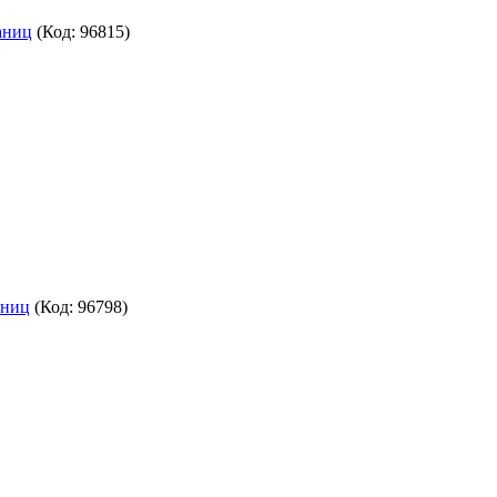
аниц
(Код:
96815
)
аниц
(Код:
96798
)