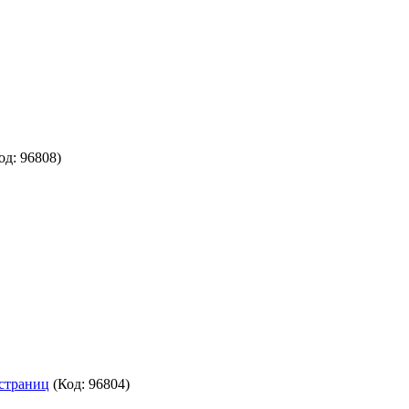
од:
96808
)
 страниц
(Код:
96804
)