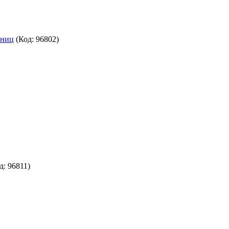
аниц
(Код:
96802
)
д:
96811
)