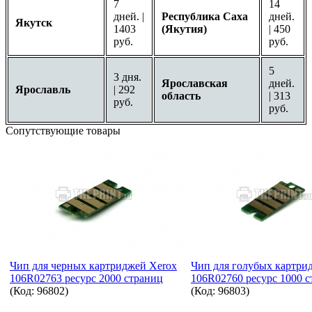
7
14
дней. |
Республика Саха
дней.
Якутск
1403
(Якутия)
| 450
руб.
руб.
5
3 дня.
Ярославская
дней.
Ярославль
| 292
область
| 313
руб.
руб.
Сопутствующие товары
Чип для черных картриджей Xerox
Чип для голубых картри
106R02763 ресурс 2000 страниц
106R02760 ресурс 1000 
(Код:
96802
)
(Код:
96803
)