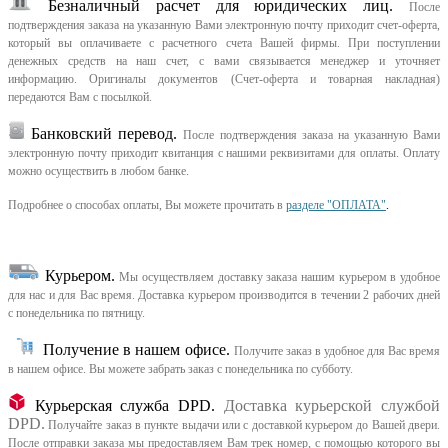
Безналичный расчет для юридических лиц.
После
подтверждения заказа на указанную Вами электронную почту приходит счет-оферта,
который вы оплачиваете с расчетного счета Вашей фирмы. При поступлении
денежных средств на наш счет, с вами связывается менеджер и уточняет
информацию. Оригиналы документов (Счет-оферта и товарная накладная)
передаются Вам с посылкой.
Банковский перевод.
После подтверждения заказа на указанную Вами
электронную почту приходит квитанция с нашими реквизитами для оплаты. Оплату
можно осуществить в любом банке.
Подробнее о способах оплаты, Вы можете прочитать в
разделе "ОПЛАТА"
.
Курьером
.
Мы осуществляем доставку заказа нашим курьером в удобное
для нас и для Вас время.
Доставка курьером производится в течении 2 рабочих дней
с понедельника по пятницу.
Получение в нашем офисе.
Получите заказ в удобное для Вас время
в нашем офисе.
Вы можете забрать заказ с понедельника по субботу.
Курьерская служба DPD.
Доставка курьерской службой
DPD.
Получайте заказ в пункте выдачи или с доставкой курьером до Вашей двери.
После отправки заказа мы предоставляем Вам трек номер, с помощью которого вы