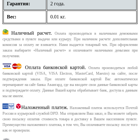
Гарантия:
2 года.
Вес:
0.01 кг.
Наличный расчет.
Оплата производиться в наличными денежными
средствами в пункте выдачи или курьеру. При наличном расчете дополнительная
комиссия за оплату не взимается. Нами выдается товарный чек.
При оформлении
заказа выбираете «Наличный расчет» и оплачиваете наличными деньгами при
получении.
Оплата банковской картой.
Оплата производиться любой
банковской картой (VISA, VISA Electron, MasterCard, Maestro) на сайте, после
подтверждения заказа. При оплате банковской картой Вас автоматически
перенаправит на сайт банка Авангард, где вы вводите свои данные банковской карты
и подтверждаете оплату. Данные Вашей карты обрабатывает банк, доступа к данным
мы не имеем.
Наложенный платеж.
Наложенный платеж используется Почтой
России и курьерской службой DPD. Мы отправляем Ваш заказ, и Вы можете забрать
свою посылку оплатив стоимость товара и доставку в Вашем населенном пункте.
Преимущество наложенного платежа, в том что, Вы оплачиваете посылку после того
как ее проверили.