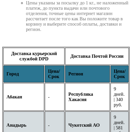
Цены указаны за посылку до 1 кг., не наложенный
платеж, до пункта выдачи или почтового
отделения, точные цены интернет магазин
рассчитает после того как Вы положите товар в
корзину и выберите способ оплаты, доставки и
регион.
Доставка курьерской
Доставка Почтой России
службой DPD
Цена/
Цена/
Город
Регион
Срок
Срок
9
Республика
дней.
Абакан
-
Хакасия
| 340
руб.
9
дней.
Анадырь
-
Чукотский АО
| 581