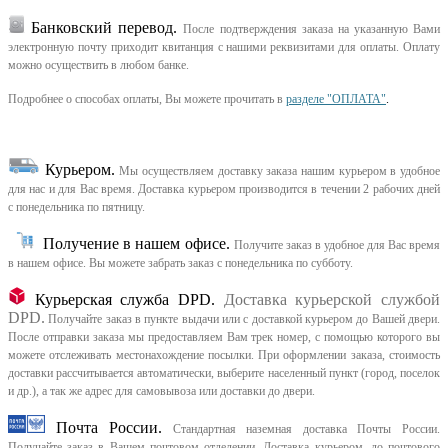
Банковский перевод.
После подтверждения заказа на указанную Вами
электронную почту приходит квитанция с нашими реквизитами для оплаты. Оплату
можно осуществить в любом банке.
Подробнее о способах оплаты, Вы можете прочитать в
разделе "ОПЛАТА"
.
Курьером
.
Мы осуществляем доставку заказа нашим курьером в удобное
для нас и для Вас время.
Доставка курьером производится в течении 2 рабочих дней
с понедельника по пятницу.
Получение в нашем офисе.
Получите заказ в удобное для Вас время
в нашем офисе.
Вы можете забрать заказ с понедельника по субботу.
Курьерская служба DPD.
Доставка курьерской службой
DPD.
Получайте заказ в пункте выдачи или с доставкой курьером до Вашей двери.
После отправки заказа мы предоставляем Вам трек номер, с помощью которого вы
можете отслеживать местонахождение посылки. При оформлении заказа, стоимость
доставки рассчитывается автоматически, выберите населенный пункт (город, поселок
и др.), а так же адрес для самовывоза или доставки до двери.
Почта России.
Стандартная наземная доставка Почты России.
Получайте заказ в Вашем почтовом отделении. Доставка курьером, до почтового