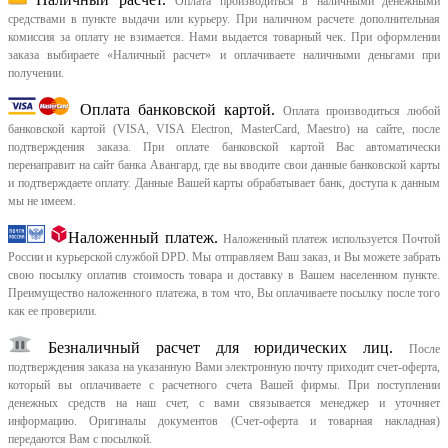
Оплата производиться в наличными денежными
средствами в пункте выдачи или курьеру. При наличном расчете дополнительная
комиссия за оплату не взимается. Нами выдается товарный чек.
При оформлении
заказа выбираете «Наличный расчет» и оплачиваете наличными деньгами при
получении.
Оплата банковской картой.
Оплата производиться любой
банковской картой (VISA, VISA Electron, MasterCard, Maestro) на сайте, после
подтверждения заказа. При оплате банковской картой Вас автоматически
перенаправит на сайт банка Авангард, где вы вводите свои данные банковской карты
и подтверждаете оплату. Данные Вашей карты обрабатывает банк, доступа к данным
мы не имеем.
Наложенный платеж.
Наложенный платеж используется Почтой
России и курьерской службой DPD. Мы отправляем Ваш заказ, и Вы можете забрать
свою посылку оплатив стоимость товара и доставку в Вашем населенном пункте.
Преимущество наложенного платежа, в том что, Вы оплачиваете посылку после того
как ее проверили.
Безналичный расчет для юридических лиц.
После
подтверждения заказа на указанную Вами электронную почту приходит счет-оферта,
который вы оплачиваете с расчетного счета Вашей фирмы. При поступлении
денежных средств на наш счет, с вами связывается менеджер и уточняет
информацию. Оригиналы документов (Счет-оферта и товарная накладная)
передаются Вам с посылкой.