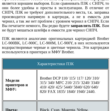
является хорошим выбором. Если сравнивать ПЗК с СНПЧ, то
они более удобны и просты в эксплуатации. В отличие от
СНПЧ, ПЗК не требуют дополнительного места, т.к. заправка
производится напрямую в картридж, а не в емкость для
чернил, а так же нет проблем с уровнем чернил в СНПЧ. Если
Вы печатаете немного, Вы редко будете
заправлять ПЗК
. Вам
не будут мешаться шлейфа и емкости для чернил СНПЧ.
ПЗК являются аналогами оригинальных картриджей
Brother
LC-900BK,
LC-900C
,
LC-900M
,
LC-900Y
, в них используются
водорастворимые черные и цветные чернила. Эти картриджи
используются в принтерах и МФУ Brother.
Характеристики ПЗК
Brother DCP 110/ 115/ 117/ 120/ 310/
Модели
315/ 340/ MFC 210/ 215/ 3240/ 3340/
принтеров и
410/ 420/ 425/ 5440/ 5840/ 620/ 640/
МФУ:
820/ FAX 1835/ 1840/ 1940/ 2440.
Цвета:
Black, Cyan, Magenta, Yellow.