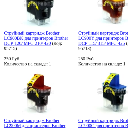
Струйный картридж Brother
Струйный картридж Brot
LC900BK для принтеров Brother
LC900Y для принтеров B
DCP-120/ MFC-210/ 420
(Код:
DCP-115/ 315/ MFC-425
(
95715
)
95718
)
250 Руб.
250 Руб.
Количество на складе:
1
Количество на складе:
1
Струйный картридж Brother
Струйный картридж Brot
LC900M для принтеров Brother
LC900C для принтеров B