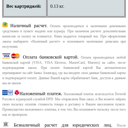
Вес картриджей:
0.13 кг.
Наличный расчет.
Оплата производиться в наличными денежными
средствами в пункте выдачи или курьеру. При наличном расчете дополнительная
комиссия за оплату не взимается. Нами выдается товарный чек.
При оформлении
заказа выбираете «Наличный расчет» и оплачиваете наличными деньгами при
получении.
Оплата банковской картой.
Оплата производиться любой
банковской картой (VISA, VISA Electron, MasterCard, Maestro) на сайте, после
подтверждения заказа. При оплате банковской картой Вас автоматически
перенаправит на сайт банка Авангард, где вы вводите свои данные банковской карты
и подтверждаете оплату. Данные Вашей карты обрабатывает банк, доступа к данным
мы не имеем.
Наложенный платеж.
Наложенный платеж используется Почтой
России и курьерской службой DPD. Мы отправляем Ваш заказ, и Вы можете забрать
свою посылку оплатив стоимость товара и доставку в Вашем населенном пункте.
Преимущество наложенного платежа, в том что, Вы оплачиваете посылку после того
как ее проверили.
Безналичный расчет для юридических лиц.
После