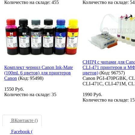
Количество на складе:
455
Количество на складе:
54
СНПЧ с чипами для Cano
Комплект чернил Canon Ink-Mate
CLI-471 принтеров и МФ
(100ml. 6 цветов) для принтеров
цветов)
(Код:
96757
)
Canon
(Код:
95498
)
Canon PGI-470PGBK, CL
CLI-471C, CLI-471M, CL
1550 Руб.
Количество на складе:
35
1990 Руб.
Количество на складе:
15
ВКонтакте (
)
Facebook (