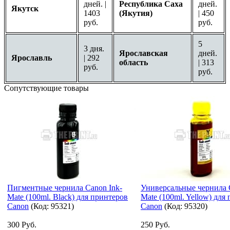
дней. |
Республика Саха
дней.
Якутск
1403
(Якутия)
| 450
руб.
руб.
5
3 дня.
Ярославская
дней.
Ярославль
| 292
область
| 313
руб.
руб.
Сопутствующие товары
Пигментные чернила Canon Ink-
Универсальные чернила 
Mate (100ml. Black) для принтеров
Mate (100ml. Yellow) для
Canon
(Код:
95321
)
Canon
(Код:
95320
)
300 Руб.
250 Руб.