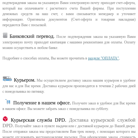
подтверждения заказа на указанную Вами электронную почту приходит счет-оферта,
который вы оплачиваете с расчетного счета Вашей фирмы. При поступлении
денежных средств на наш счет, с вами связывается менеджер и уточняет
информацию. Оригиналы документов (Счет-оферта и товарная накладная)
передаются Вам с посылкой.
Банковский перевод.
После подтверждения заказа на указанную Вами
электронную почту приходит квитанция с нашими реквизитами для оплаты. Оплату
можно осуществить в любом банке.
Подробнее о способах оплаты, Вы можете прочитать в
разделе "ОПЛАТА"
.
Курьером
.
Мы осуществляем доставку заказа нашим курьером в удобное
для нас и для Вас время.
Доставка курьером производится в течении 2 рабочих дней
с понедельника по пятницу.
Получение в нашем офисе.
Получите заказ в удобное для Вас время
в нашем офисе.
Вы можете забрать заказ с понедельника по субботу.
Курьерская служба DPD.
Доставка курьерской службой
DPD.
Получайте заказ в пункте выдачи или с доставкой курьером до Вашей двери.
После отправки заказа мы предоставляем Вам трек номер, с помощью которого вы
можете отслеживать местонахождение посылки. При оформлении заказа, стоимость