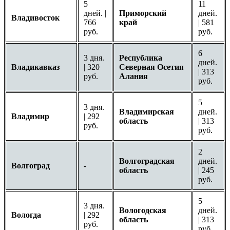
5
11
дней. |
Приморский
дней.
Владивосток
766
край
| 581
руб.
руб.
6
3 дня.
Республика
дней.
Владикавказ
| 320
Северная Осетия
| 313
руб.
Алания
руб.
5
3 дня.
Владимирская
дней.
Владимир
| 292
область
| 313
руб.
руб.
2
Волгоградская
дней.
Волгоград
-
область
| 245
руб.
5
3 дня.
Вологодская
дней.
Вологда
| 292
область
| 313
руб.
руб.