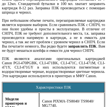
до 12мл. Стандартной бутылки в 100 мл. хватает заправить
картридж 8-12 раз. Заправка ПЗК производиться с помощью
шприца и чернил.
При небольшом объеме печати, перезаправляемые картриджи
является хорошим выбором. Если сравнивать ПЗК с СНПЧ, то
они более удобны и просты в эксплуатации. В отличие от
СНПЧ, ПЗК не требуют дополнительного места, т.к. заправка
производится напрямую в картридж, а не в емкость для
чернил, а так же нет проблем с уровнем чернил в СНПЧ. Если
Вы печатаете немного, Вы редко будете
заправлять ПЗК
. Вам
не будут мешаться шлейфа и емкости для чернил СНПЧ.
ПЗК являются аналогами оригинальных картриджей
Canon
PGI-470PGBK, CLI-471BK,
CLI-471C,
CLI-471M,
CLI-
471Y, CLI-471GY
в них используются пигментные и
водорастворимые черные, водорастворимые цветные чернила.
Эти картриджи используются в принтерах и МФУ
Canon.
Характеристики ПЗК
Модели
Canon PIXMA-TS8040/ TS9040/
принтеров и
MG7740.