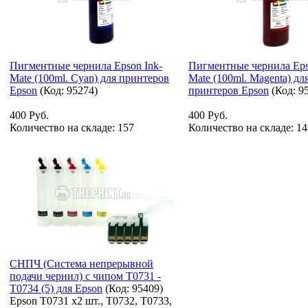
Пигментные чернила Epson Ink-
Пигментные чернила Eps
Mate (100ml. Cyan) для принтеров
Mate (100ml. Magenta) дл
Epson
(Код:
95274
)
принтеров Epson
(Код:
9
400 Руб.
400 Руб.
Количество на складе:
157
Количество на складе:
14
СНПЧ (Система непрерывной
подачи чернил) с чипом T0731 -
T0734 (5) для Epson
(Код:
95409
)
Epson T0731 х2 шт., T0732, T0733,