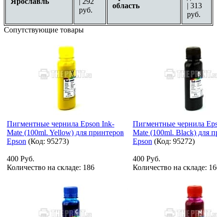
Ярославль
| 292
область
| 313
руб.
руб.
Сопутствующие товары
Пигментные чернила Epson Ink-
Пигментные чернила Eps
Mate (100ml. Yellow) для принтеров
Mate (100ml. Black) для 
Epson
(Код:
95273
)
Epson
(Код:
95272
)
400 Руб.
400 Руб.
Количество на складе:
186
Количество на складе:
16