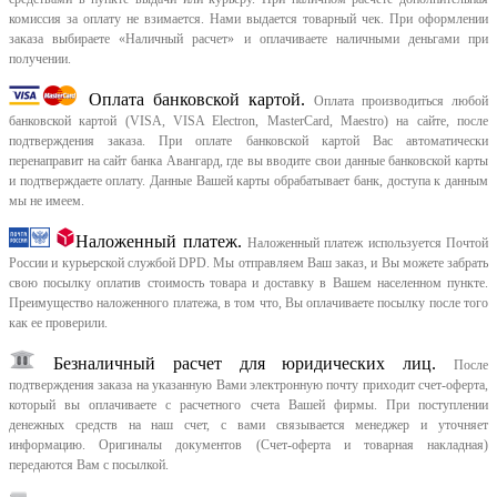
комиссия за оплату не взимается. Нами выдается товарный чек.
При оформлении
заказа выбираете «Наличный расчет» и оплачиваете наличными деньгами при
получении.
Оплата банковской картой.
Оплата производиться любой
банковской картой (VISA, VISA Electron, MasterCard, Maestro) на сайте, после
подтверждения заказа. При оплате банковской картой Вас автоматически
перенаправит на сайт банка Авангард, где вы вводите свои данные банковской карты
и подтверждаете оплату. Данные Вашей карты обрабатывает банк, доступа к данным
мы не имеем.
Наложенный платеж.
Наложенный платеж используется Почтой
России и курьерской службой DPD. Мы отправляем Ваш заказ, и Вы можете забрать
свою посылку оплатив стоимость товара и доставку в Вашем населенном пункте.
Преимущество наложенного платежа, в том что, Вы оплачиваете посылку после того
как ее проверили.
Безналичный расчет для юридических лиц.
После
подтверждения заказа на указанную Вами электронную почту приходит счет-оферта,
который вы оплачиваете с расчетного счета Вашей фирмы. При поступлении
денежных средств на наш счет, с вами связывается менеджер и уточняет
информацию. Оригиналы документов (Счет-оферта и товарная накладная)
передаются Вам с посылкой.