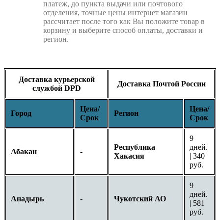
платеж, до пункта выдачи или почтового
отделения, точные цены интернет магазин
рассчитает после того как Вы положите товар в
корзину и выберите способ оплаты, доставки и
регион.
Доставка курьерской
Доставка Почтой России
службой DPD
Цена/
Цена/
Город
Регион
Срок
Срок
9
Республика
дней.
Абакан
-
Хакасия
| 340
руб.
9
дней.
Анадырь
-
Чукотский АО
| 581
руб.