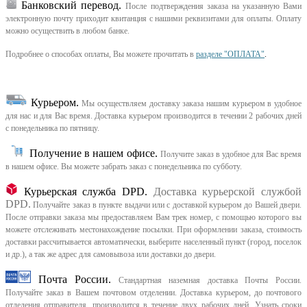
Банковский перевод.
После подтверждения заказа на указанную Вами
электронную почту приходит квитанция с нашими реквизитами для оплаты. Оплату
можно осуществить в любом банке.
Подробнее о способах оплаты, Вы можете прочитать в
разделе "ОПЛАТА"
.
Курьером
.
Мы осуществляем доставку заказа нашим курьером в удобное
для нас и для Вас время.
Доставка курьером производится в течении 2 рабочих дней
с понедельника по пятницу.
Получение в нашем офисе.
Получите заказ в удобное для Вас время
в нашем офисе.
Вы можете забрать заказ с понедельника по субботу.
Курьерская служба DPD.
Доставка курьерской службой
DPD.
Получайте заказ в пункте выдачи или с доставкой курьером до Вашей двери.
После отправки заказа мы предоставляем Вам трек номер, с помощью которого вы
можете отслеживать местонахождение посылки. При оформлении заказа, стоимость
доставки рассчитывается автоматически, выберите населенный пункт (город, поселок
и др.), а так же адрес для самовывоза или доставки до двери.
Почта России.
Стандартная наземная доставка Почты России.
Получайте заказ в Вашем почтовом отделении. Доставка курьером, до почтового
отделения отправителя, производится в течение двух рабочих дней. Узнать сроки