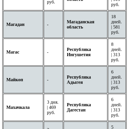
руб.
руб.
18
Магаданская
дней.
Магадан
-
область
| 581
руб.
8
Республика
дней.
Магас
-
Ингушетия
| 313
руб.
6
Республика
дней.
Майкоп
-
Адыгея
| 313
руб.
6
3 дня.
Республика
дней.
Махачкала
| 469
Дагестан
| 313
руб.
руб.
5