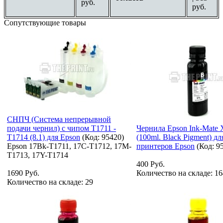
руб.
руб.
Сопутствующие товары
СНПЧ (Система непрерывной
подачи чернил) с чипом T1711 -
Чернила Epson Ink-Mate X
T1714 (8.1) для Epson
(Код:
95420
)
(100ml. Black Pigment) дл
Epson 17Bk-T1711, 17C-T1712, 17M-
принтеров Epson
(Код:
9
T1713, 17Y-T1714
400 Руб.
1690 Руб.
Количество на складе:
16
Количество на складе:
29