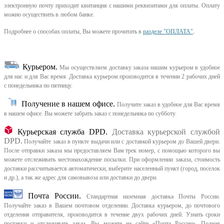
электронную почту приходит квитанция с нашими реквизитами для оплаты. Оплату
можно осуществить в любом банке.
Подробнее о способах оплаты, Вы можете прочитать в
разделе "ОПЛАТА"
.
Курьером
.
Мы осуществляем доставку заказа нашим курьером в удобное
для нас и для Вас время.
Доставка курьером производится в течении 2 рабочих дней
с понедельника по пятницу.
Получение в нашем офисе.
Получите заказ в удобное для Вас время
в нашем офисе.
Вы можете забрать заказ с понедельника по субботу.
Курьерская служба DPD.
Доставка курьерской службой
DPD.
Получайте заказ в пункте выдачи или с доставкой курьером до Вашей двери.
После отправки заказа мы предоставляем Вам трек номер, с помощью которого вы
можете отслеживать местонахождение посылки. При оформлении заказа, стоимость
доставки рассчитывается автоматически, выберите населенный пункт (город, поселок
и др.), а так же адрес для самовывоза или доставки до двери.
Почта России.
Стандартная наземная доставка Почты России.
Получайте заказ в Вашем почтовом отделении. Доставка курьером, до почтового
отделения отправителя, производится в течение двух рабочих дней. Узнать сроки
поставки и отслеживать заказ, Вы можете на сайте «Почта России». Полная