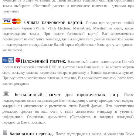
комиссия за оплату не взимается. Нами выдается товарный чек.
При оформлении
заказа выбираете «Наличный расчет» и оплачиваете наличными деньгами при
получении.
Оплата банковской картой.
Оплата производиться любой
банковской картой (VISA, VISA Electron, MasterCard, Maestro) на сайте, после
подтверждения заказа. При оплате банковской картой Вас автоматически
перенаправит на сайт банка Авангард, где вы вводите свои данные банковской карты
и подтверждаете оплату. Данные Вашей карты обрабатывает банк, доступа к данным
мы не имеем.
Наложенный платеж.
Наложенный платеж используется Почтой
России и курьерской службой DPD. Мы отправляем Ваш заказ, и Вы можете забрать
свою посылку оплатив стоимость товара и доставку в Вашем населенном пункте.
Преимущество наложенного платежа, в том что, Вы оплачиваете посылку после того
как ее проверили.
Безналичный расчет для юридических лиц.
После
подтверждения заказа на указанную Вами электронную почту приходит счет-оферта,
который вы оплачиваете с расчетного счета Вашей фирмы. При поступлении
денежных средств на наш счет, с вами связывается менеджер и уточняет
информацию. Оригиналы документов (Счет-оферта и товарная накладная)
передаются Вам с посылкой.
Банковский перевод.
После подтверждения заказа на указанную Вами