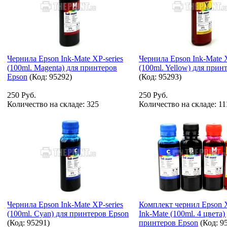
Чернила Epson Ink-Mate XP-series
Чернила Epson Ink-Mate X
(100ml. Magenta) для принтеров
(100ml. Yellow) для прин
Epson
(Код:
95292
)
(Код:
95293
)
250 Руб.
250 Руб.
Количество на складе:
325
Количество на складе:
11
Чернила Epson Ink-Mate XP-series
Комплект чернил Epson X
(100ml. Cyan) для принтеров Epson
Ink-Mate (100ml. 4 цвета)
(Код:
95291
)
принтеров Epson
(Код:
9