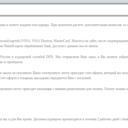
ми в пункте выдачи или курьеру. При наличном расчете дополнительная комиссия за 
ской картой (VISA, VISA Electron, MasterCard, Maestro) на сайте, после подтверждени
ные Вашей карты обрабатывает банк, доступа к данным мы не имеем.
России и курьерской службой DPD. Мы отправляем Ваш заказ, и Вы можете забрать
к ее проверили.
 заказа на указанную Вами электронную почту приходит счет-оферта, который вы опл
чет-оферта и товарная накладная) передаются Вам с посылкой.
ктронную почту приходит квитанция с нашими реквизитами для оплаты. Оплату можно о
я нас и для Вас время.
Доставка курьером производится в течении 2 рабочих дней с пон