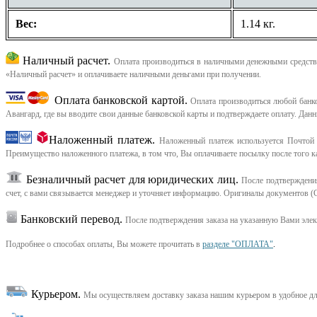
Вес:
1.14 кг.
Наличный расчет.
Оплата производиться в наличными денежными средства
«Наличный расчет» и оплачиваете наличными деньгами при получении.
Оплата банковской картой.
Оплата производиться любой банков
Авангард, где вы вводите свои данные банковской карты и подтверждаете оплату. Дан
Наложенный платеж.
Наложенный платеж используется Почтой 
Преимущество наложенного платежа, в том что, Вы оплачиваете посылку после того ка
Безналичный расчет для юридических лиц.
После подтверждения
счет, с вами связывается менеджер и уточняет информацию. Оригиналы документов (С
Банковский перевод.
После подтверждения заказа на указанную Вами эле
Подробнее о способах оплаты, Вы можете прочитать в
разделе "ОПЛАТА"
.
Курьером
.
Мы осуществляем доставку заказа нашим курьером в удобное дл