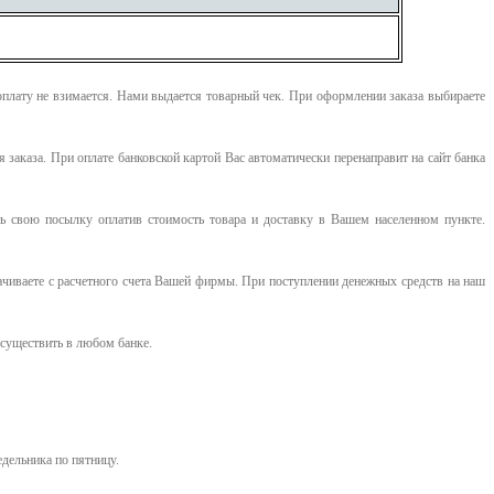
оплату не взимается. Нами выдается товарный чек.
При оформлении заказа выбираете
я заказа. При оплате банковской картой Вас автоматически перенаправит на сайт банка
 свою посылку оплатив стоимость товара и доставку в Вашем населенном пункте.
ачиваете с расчетного счета Вашей фирмы. При поступлении денежных средств на наш
существить в любом банке.
едельника по пятницу.