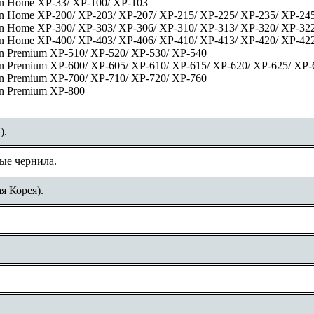
on Home XP-33/ XP-100/ XP-103
on Home XP-200/ XP-203/ XP-207/ XP-215/ XP-225/ XP-235/ XP-24
on Home XP-300/ XP-303/ XP-306/ XP-310/ XP-313/ XP-320/ XP-322
on Home XP-400/ XP-403/ XP-406/ XP-410/ XP-413/ XP-420/ XP-422
on Premium XP-510/ XP-520/ XP-530/ XP-540
on Premium XP-600/ XP-605/ XP-610/ XP-615/ XP-620/ XP-625/ XP-
on Premium XP-700/ XP-710/ XP-720/ XP-760
on Premium XP-800
).
ые чернила.
я Корея).