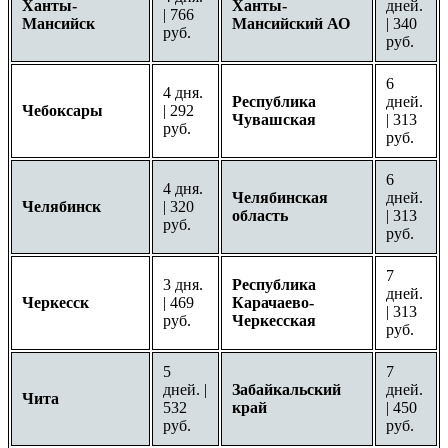
Ханты-
Ханты-
дней.
| 766
Мансийск
Мансийский АО
| 340
руб.
руб.
6
4 дня.
Республика
дней.
Чебоксары
| 292
Чувашская
| 313
руб.
руб.
6
4 дня.
Челябинская
дней.
Челябинск
| 320
область
| 313
руб.
руб.
7
3 дня.
Республика
дней.
Черкесск
| 469
Карачаево-
| 313
руб.
Черкесская
руб.
5
7
дней. |
Забайкальский
дней.
Чита
532
край
| 450
руб.
руб.