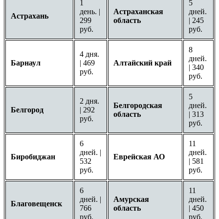
1
5
день. |
Астраханская
дней.
Астрахань
299
область
| 245
руб.
руб.
8
4 дня.
дней.
Барнаул
| 469
Алтайский край
| 340
руб.
руб.
5
2 дня.
Белгородская
дней.
Белгород
| 292
область
| 313
руб.
руб.
6
11
дней. |
дней.
Биробиджан
Еврейская АО
532
| 581
руб.
руб.
6
11
дней. |
Амурская
дней.
Благовещенск
766
область
| 450
руб.
руб.