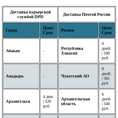
Доставка курьерской
Доставка Почтой России
службой DPD
Цена/
Цена/
Город
Регион
Срок
Срок
9
Республика
дней.
Абакан
-
Хакасия
| 340
руб.
9
дней.
Анадырь
-
Чукотский АО
| 581
руб.
6
4 дня.
Архангельская
дней.
Архангельск
| 320
область
| 340
руб.
руб.