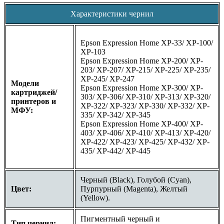
Характеристики чернил
Epson Expression Home XP-33/ XP-100/
XP-103
Epson Expression Home XP-200/ XP-
203/ XP-207/ XP-215/ XP-225/ XP-235/
XP-245/ XP-247
Модели
Epson Expression Home XP-300/ XP-
картриджей/
303/ XP-306/ XP-310/ XP-313/ XP-320/
принтеров и
XP-322/ XP-323/ XP-330/ XP-332/ XP-
МФУ:
335/ XP-342/ XP-345
Epson Expression Home XP-400/ XP-
403/ XP-406/ XP-410/ XP-413/ XP-420/
XP-422/ XP-423/ XP-425/ XP-432/ XP-
435/ XP-442/ XP-445
Черный (Black), Голубой (Cyan),
Цвет:
Пурпурный (Magenta), Желтый
(Yellow).
Пигментный черный и
Тип чернил: