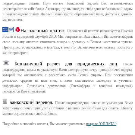
подтверждения заказа. При оплате банковской картой Вас автоматически
перенаправит на сайт банка Авангард, где вы вводите свои данные банковской карты
и подтверждаете оплату. Данные Вашей карты обрабатывает банк, доступа к данным
мы не имеем.
Наложенный платеж.
Наложенный платеж используется Почтой
России и курьерской службой DPD. Мы отправляем Ваш заказ, и Вы можете забрать
свою посылку оплатив стоимость товара и доставку в Вашем населенном пункте.
Преимущество наложенного платежа, в том что, Вы оплачиваете посылку после того
как ее проверили.
Безналичный расчет для юридических лиц.
После
подтверждения заказа на указанную Вами электронную почту приходит счет-оферта,
который вы оплачиваете с расчетного счета Вашей фирмы. При поступлении
денежных средств на наш счет, с вами связывается менеджер и уточняет
информацию. Оригиналы документов (Счет-оферта и товарная накладная)
передаются Вам с посылкой.
Банковский перевод.
После подтверждения заказа на указанную Вами
электронную почту приходит квитанция с нашими реквизитами для оплаты. Оплату
можно осуществить в любом банке.
Подробнее о способах оплаты, Вы можете прочитать в
разделе "ОПЛАТА"
.