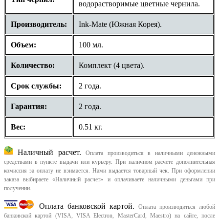
водорастворимые цветные чернила.
Производитель:
Ink-Mate (Южная Корея).
Объем:
100 мл.
Количество:
Комплект (4 цвета).
Срок службы:
2 года.
Гарантия:
2 года.
Вес:
0.51 кг.
Наличный расчет.
Оплата производиться в наличными денежными
средствами в пункте выдачи или курьеру. При наличном расчете дополнительная
комиссия за оплату не взимается. Нами выдается товарный чек.
При оформлении
заказа выбираете «Наличный расчет» и оплачиваете наличными деньгами при
получении.
Оплата банковской картой.
Оплата производиться любой
банковской картой (VISA, VISA Electron, MasterCard, Maestro) на сайте, после