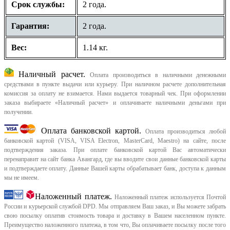
Срок службы:
2 года.
Гарантия:
2 года.
Вес:
1.14 кг.
Наличный расчет.
Оплата производиться в наличными денежными
средствами в пункте выдачи или курьеру. При наличном расчете дополнительная
комиссия за оплату не взимается. Нами выдается товарный чек.
При оформлении
заказа выбираете «Наличный расчет» и оплачиваете наличными деньгами при
получении.
Оплата банковской картой.
Оплата производиться любой
банковской картой (VISA, VISA Electron, MasterCard, Maestro) на сайте, после
подтверждения заказа. При оплате банковской картой Вас автоматически
перенаправит на сайт банка Авангард, где вы вводите свои данные банковской карты
и подтверждаете оплату. Данные Вашей карты обрабатывает банк, доступа к данным
мы не имеем.
Наложенный платеж.
Наложенный платеж используется Почтой
России и курьерской службой DPD. Мы отправляем Ваш заказ, и Вы можете забрать
свою посылку оплатив стоимость товара и доставку в Вашем населенном пункте.
Преимущество наложенного платежа, в том что, Вы оплачиваете посылку после того