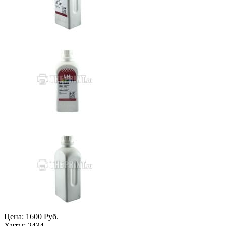
Цена:
1600 Руб.
Хиты:
2434