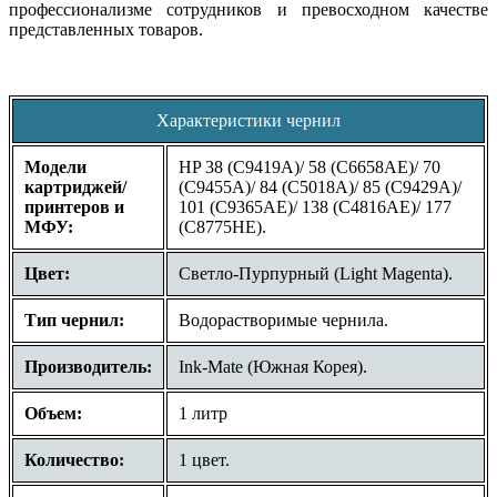
профессионализме сотрудников и превосходном качестве
представленных товаров.
Характеристики чернил
Модели
HP 38 (C9419A)/ 58 (C6658AE)/ 70
картриджей/
(C9455A)/ 84 (C5018A)/ 85 (C9429A)/
принтеров и
101 (C9365AE)/ 138 (C4816AE)/ 177
МФУ:
(C8775HE).
Цвет:
Светло-Пурпурный (Light Magenta).
Тип чернил:
Водорастворимые чернила.
Производитель:
Ink-Mate (Южная Корея).
Объем:
1 литр
Количество:
1 цвет.