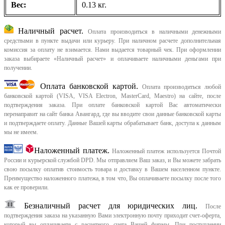
Вес:
0.13 кг.
Наличный расчет.
Оплата производиться в наличными денежными
средствами в пункте выдачи или курьеру. При наличном расчете дополнительная
комиссия за оплату не взимается. Нами выдается товарный чек.
При оформлении
заказа выбираете «Наличный расчет» и оплачиваете наличными деньгами при
получении.
Оплата банковской картой.
Оплата производиться любой
банковской картой (VISA, VISA Electron, MasterCard, Maestro) на сайте, после
подтверждения заказа. При оплате банковской картой Вас автоматически
перенаправит на сайт банка Авангард, где вы вводите свои данные банковской карты
и подтверждаете оплату. Данные Вашей карты обрабатывает банк, доступа к данным
мы не имеем.
Наложенный платеж.
Наложенный платеж используется Почтой
России и курьерской службой DPD. Мы отправляем Ваш заказ, и Вы можете забрать
свою посылку оплатив стоимость товара и доставку в Вашем населенном пункте.
Преимущество наложенного платежа, в том что, Вы оплачиваете посылку после того
как ее проверили.
Безналичный расчет для юридических лиц.
После
подтверждения заказа на указанную Вами электронную почту приходит счет-оферта,
который вы оплачиваете с расчетного счета Вашей фирмы. При поступлении