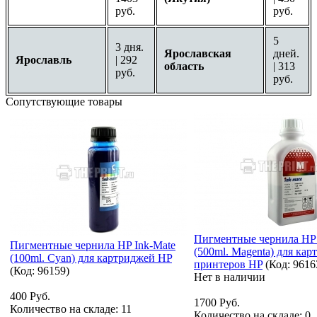
руб.
руб.
5
3 дня.
Ярославская
дней.
Ярославль
| 292
область
| 313
руб.
руб.
Сопутствующие товары
Пигментные чернила HP 
Пигментные чернила HP Ink-Mate
(500ml. Magenta) для кар
(100ml. Cyan) для картриджей HP
принтеров HP
(Код:
9616
(Код:
96159
)
Нет в наличии
400 Руб.
1700 Руб.
Количество на складе:
11
Количество на складе:
0