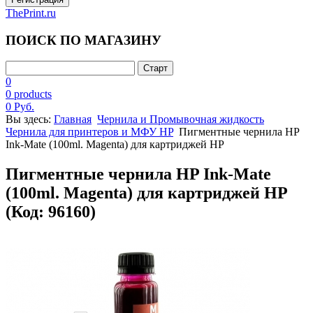
ThePrint.ru
ПОИСК ПО МАГАЗИНУ
0
0 products
0 Руб.
Вы здесь:
Главная
Чернила и Промывочная жидкость
Чернила для принтеров и МФУ HP
Пигментные чернила HP
Ink-Mate (100ml. Magenta) для картриджей HP
Пигментные чернила HP Ink-Mate
(100ml. Magenta) для картриджей HP
(Код:
96160
)