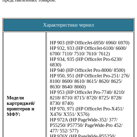
Характеристики чернил
HP 903 (HP OfficeJet-6950/ 6960/ 6970)
HP 932, 933 (HP OfficeJet-6100/ 6600/
6700/ 7110/ 7510/ 7610/ 7612)
HP 934, 935 (HP OfficeJet Pro-6230/
6830)
HP 940 (HP OfficeJet Pro-8000/ 8500)
HP 950, 951 (HP OfficeJet Pro-251/ 276/
8100/ 8600/ 8610/ 8615/ 8620/ 8625/
8630/ 8640/ 8660)
HP 953 (HP OfficeJet Pro-7740/ 8210/
Модели
8218/ 8710/ 8715/ 8720/ 8725/ 8728/
картриджей/
8730/ 8740)
принтеров и
HP 970, 971 (HP OfficeJet Pro-X451/
МФУ:
X476/ X551/ X576)
HP 972A (HP PageWide-352/ 377/
P55250/ P57750/ PageWide-Pro 452/
477/ 552/ 577)
HP 976Y (HP PageWide-P55250/