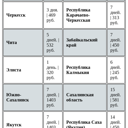
7
3 дня.
Республика
дней.
Черкесск
| 469
Карачаево-
| 313
руб.
Черкесская
руб.
5
7
дней. |
Забайкальский
дней.
Чита
532
край
| 450
руб.
руб.
1
6
день. |
Республика
дней.
Элиста
320
Калмыкия
| 245
руб.
руб.
7
15
Южно-
дней. |
Сахалинская
дней.
Сахалинск
1403
область
| 581
руб.
руб.
7
14
дней. |
Республика Саха
дней.
Якутск
1403
(Якутия)
| 450