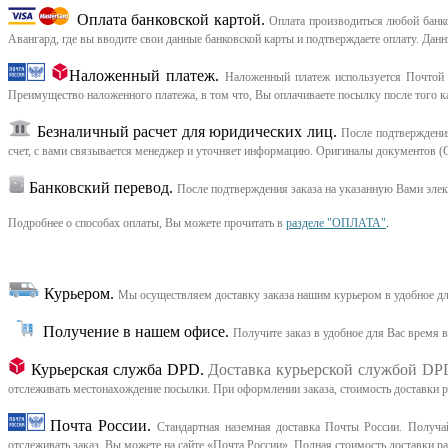
Оплата банковской картой.
Оплата производиться любой банков
Авангард, где вы вводите свои данные банковской карты и подтверждаете оплату. Дан
Наложенный платеж.
Наложенный платеж используется Почтой 
Преимущество наложенного платежа, в том что, Вы оплачиваете посылку после того ка
Безналичный расчет для юридических лиц.
После подтверждения
счет, с вами связывается менеджер и уточняет информацию. Оригиналы документов (С
Банковский перевод.
После подтверждения заказа на указанную Вами эле
Подробнее о способах оплаты, Вы можете прочитать в
разделе "ОПЛАТА"
.
Курьером
.
Мы осуществляем доставку заказа нашим курьером в удобное дл
Получение в нашем офисе.
Получите заказ в удобное для Вас время 
Курьерская служба DPD.
Доставка курьерской службой DP
отслеживать местонахождение посылки. При оформлении заказа, стоимость доставки рас
Почта России.
Стандартная наземная доставка Почты России. Получай
отслеживать заказ, Вы можете на сайте «Почта России». Полная стоимость доставки р