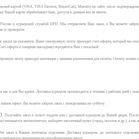
ской картой (VISA, VISA Electron, MasterCard, Maestro) на сайте, после подтверждени
ные Вашей карты обрабатывает банк, доступа к данным мы не имеем.
России и курьерской службой DPD. Мы отправляем Ваш заказ, и Вы можете забрать
к ее проверили.
 заказа на указанную Вами электронную почту приходит счет-оферта, который вы опл
чет-оферта и товарная накладная) передаются Вам с посылкой.
ктронную почту приходит квитанция с нашими реквизитами для оплаты. Оплату можно о
я нас и для Вас время.
Доставка курьером производится в течении 2 рабочих дней с пон
в нашем офисе.
Вы можете забрать заказ с понедельника по субботу.
D.
Получайте заказ в пункте выдачи или с доставкой курьером до Вашей двери. Посл
считывается автоматически, выберите населенный пункт (город, поселок и др.), а так ж
те заказ в Вашем почтовом отделении. Доставка курьером, до почтового отделения 
ассчитывается автоматически при оформлении заказа.