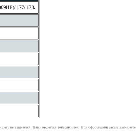
69HE)/ 177/ 178.
оплату не взимается. Нами выдается товарный чек.
При оформлении заказа выбираете