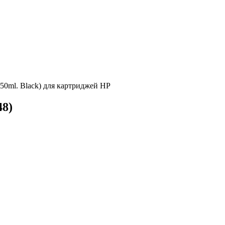
50ml. Black) для картриджей HP
48
)