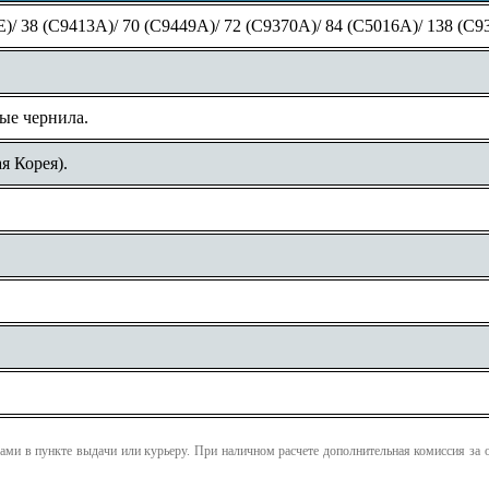
)/ 38 (C9413A)/ 70 (C9449A)/ 72 (C9370A)/ 84 (C5016A)/ 138 (C93
.
ые чернила.
я Корея).
ми в пункте выдачи или курьеру. При наличном расчете дополнительная комиссия за 