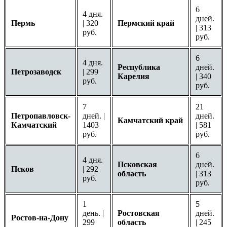
6
4 дня.
дней.
Пермь
| 320
Пермский край
| 313
руб.
руб.
6
4 дня.
Республика
дней.
Петрозаводск
| 299
Карелия
| 340
руб.
руб.
7
21
Петропавловск-
дней. |
дней.
Камчатский край
Камчатский
1403
| 581
руб.
руб.
6
4 дня.
Псковская
дней.
Псков
| 292
область
| 313
руб.
руб.
1
5
день. |
Ростовская
дней.
Ростов-на-Дону
299
область
| 245