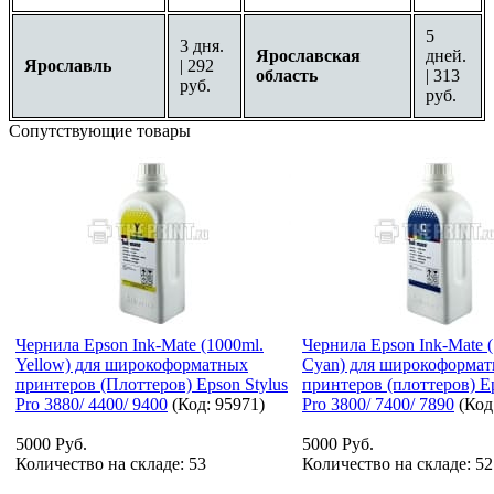
5
3 дня.
Ярославская
дней.
Ярославль
| 292
область
| 313
руб.
руб.
Сопутствующие товары
Чернила Epson Ink-Mate (1000ml.
Чернила Epson Ink-Mate 
Yellow) для широкоформатных
Cyan) для широкоформа
принтеров (Плоттеров) Epson Stylus
принтеров (плоттеров) Ep
Pro 3880/ 4400/ 9400
(Код:
95971
)
Pro 3800/ 7400/ 7890
(Код
5000 Руб.
5000 Руб.
Количество на складе:
53
Количество на складе:
52