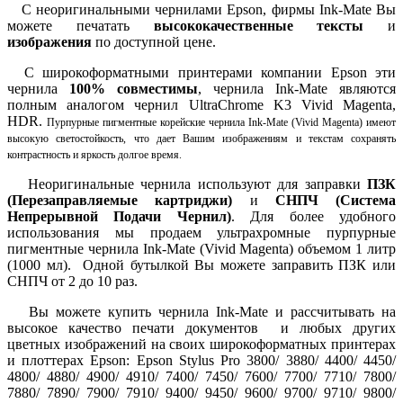
С неоригинальными чернилами Epson, фирмы Ink-Mate Вы
можете печатать
высококачественные тексты
и
изображения
по доступной цене.
С широкоформатными принтерами компании Epson эти
чернила
100% совместимы
, чернила Ink-Mate являются
полным аналогом чернил UltraChrome K3 Vivid Magenta,
HDR.
Пурпурные пигментные корейские чернила Ink-Mate (Vivid Magenta) имеют
высокую светостойкость, что дает Вашим изображениям и текстам сохранять
контрастность и яркость долгое время.
Неоригинальные чернила используют для заправки
ПЗК
(Перезаправляемые картриджи)
и
СНПЧ (Система
Непрерывной Подачи Чернил)
. Для более удобного
использования мы продаем ультрахромные пурпурные
пигментные чернила Ink-Mate (Vivid Magenta) объемом 1 литр
(1000 мл). Одной бутылкой Вы можете заправить ПЗК или
СНПЧ от 2 до 10 раз.
Вы можете купить чернила Ink-Mate и рассчитывать на
высокое качество печати документов и любых других
цветных изображений на своих широкоформатных принтерах
и плоттерах Epson:
Epson Stylus Pro 3800/ 3880/ 4400/ 4450/
4800/ 4880/ 4900/ 4910/ 7400/ 7450/ 7600/ 7700/ 7710/ 7800/
7880/ 7890/ 7900/ 7910/ 9400/ 9450/ 9600/ 9700/ 9710/ 9800/