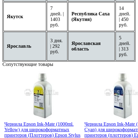
7
14
дней. |
Республика Саха
дней.
Якутск
1403
(Якутия)
| 450
руб.
руб.
5
3 дня.
Ярославская
дней.
Ярославль
| 292
область
| 313
руб.
руб.
Сопутствующие товары
Чернила Epson Ink-Mate (1000ml.
Чернила Epson Ink-Mate 
Yellow) для широкоформатных
Cyan) для широкоформа
принтеров (Плоттеров) Epson Stylus
принтеров (плоттеров) Ep