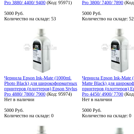
Pro 3880/ 4400/ 9400
(Код:
95971
)
Pro 3800/ 7400/ 7890
(Код
5000 Руб.
5000 Руб.
Количество на складе:
53
Количество на складе:
52
Чернила Epson Ink-Mate (1000ml.
Чернила Epson Ink-Mate 
Photo Black) для широкоформатных
Matte Black) для широк
принтеров (плоттеров) Epson Stylus
принтеров (плоттеров) Ep
Pro 4880/ 7800/ 7900
(Код:
95974
)
Pro 4450/ 4900/ 7700
(Код
Нет в наличии
Нет в наличии
5000 Руб.
5000 Руб.
Количество на складе:
0
Количество на складе:
0