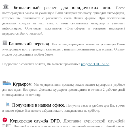
Безналичный расчет для юридических лиц.
После
подтверждения заказа на указанную Вами электронную почту приходит счет-оферта,
который вы оплачиваете с расчетного счета Вашей фирмы. При поступлении
денежных средств на наш счет, с вами связывается менеджер и уточняет
информацию. Оригиналы документов (Счет-оферта и товарная накладная)
передаются Вам с посылкой.
Банковский перевод.
После подтверждения заказа на указанную Вами
электронную почту приходит квитанция с нашими реквизитами для оплаты. Оплату
можно осуществить в любом банке.
Подробнее о способах оплаты, Вы можете прочитать в
разделе "ОПЛАТА"
.
Курьером
.
Мы осуществляем доставку заказа нашим курьером в удобное
для нас и для Вас время.
Доставка курьером производится в течении 2 рабочих дней
с понедельника по пятницу.
Получение в нашем офисе.
Получите заказ в удобное для Вас время
в нашем офисе.
Вы можете забрать заказ с понедельника по субботу.
Курьерская служба DPD.
Доставка курьерской службой
DPD.
Получайте заказ в пункте выдачи или с доставкой курьером до Вашей двери.