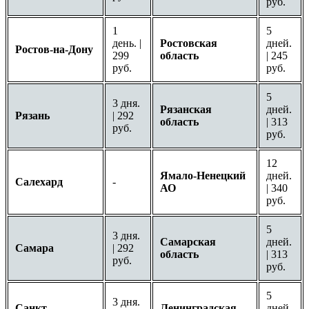
руб.
1
5
день. |
Ростовская
дней.
Ростов-на-Дону
299
область
| 245
руб.
руб.
5
3 дня.
Рязанская
дней.
Рязань
| 292
область
| 313
руб.
руб.
12
Ямало-Ненецкий
дней.
Салехард
-
АО
| 340
руб.
5
3 дня.
Самарская
дней.
Самара
| 292
область
| 313
руб.
руб.
5
3 дня.
Санкт-
Ленинградская
дней.