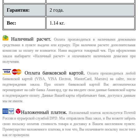
Гарантия:
2 года.
Вес:
1.14 кг.
Наличный расчет.
Оплата производиться в наличными денежными
средствами в пункте выдачи или курьеру. При наличном расчете дополнительная
комиссия за оплату не взимается. Нами выдается товарный чек.
При оформлении
заказа выбираете «Наличный расчет» и оплачиваете наличными деньгами при
получении.
Оплата банковской картой.
Оплата производиться любой
банковской картой (VISA, VISA Electron, MasterCard, Maestro) на сайте, после
подтверждения заказа. При оплате банковской картой Вас автоматически
перенаправит на сайт банка Авангард, где вы вводите свои данные банковской карты
и подтверждаете оплату. Данные Вашей карты обрабатывает банк, доступа к данным
мы не имеем.
Наложенный платеж.
Наложенный платеж используется Почтой
России и курьерской службой DPD. Мы отправляем Ваш заказ, и Вы можете забрать
свою посылку оплатив стоимость товара и доставку в Вашем населенном пункте.
Преимущество наложенного платежа, в том что, Вы оплачиваете посылку после того
как ее проверили.