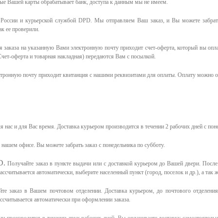
ные Вашей карты обрабатывает банк, доступа к данным мы не имеем.
России и курьерской службой DPD. Мы отправляем Ваш заказ, и Вы можете забрать
к ее проверили.
 заказа на указанную Вами электронную почту приходит счет-оферта, который вы опл
чет-оферта и товарная накладная) передаются Вам с посылкой.
ктронную почту приходит квитанция с нашими реквизитами для оплаты. Оплату можно о
я нас и для Вас время.
Доставка курьером производится в течении 2 рабочих дней с пон
в нашем офисе.
Вы можете забрать заказ с понедельника по субботу.
D.
Получайте заказ в пункте выдачи или с доставкой курьером до Вашей двери. Посл
считывается автоматически, выберите населенный пункт (город, поселок и др.), а так ж
те заказ в Вашем почтовом отделении. Доставка курьером, до почтового отделения 
ассчитывается автоматически при оформлении заказа.