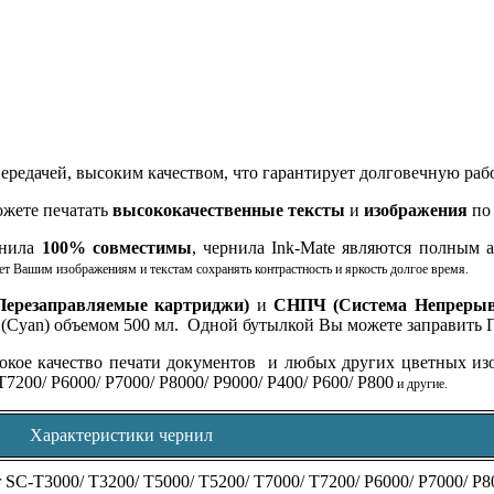
редачей, высоким качеством, что гарантирует долговечную раб
жете печатать
высококачественные тексты
и
изображения
по 
рнила
100% совместимы
, чернила Ink-Mate являются полным 
ет Вашим изображениям и текстам сохранять контрастность и яркость долгое время.
Перезаправляемые картриджи)
и
СНПЧ (Система Непрерыв
(Cyan) объемом 500 мл. Одной бутылкой Вы можете заправить П
окое качество печати документов и любых других цветных из
T7200/ P6000/ P7000/ P8000/ P9000/ P400/ P600/ P800
и другие.
Характеристики чернил
 SC-T3000/ T3200/ T5000/ T5200/ T7000/ T7200/ P6000/ P7000/ P80