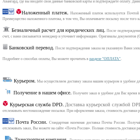
Авангард, где вы вводите свои данные банковской карты и подтверждаете оплату. Дан
Наложенный платеж.
Наложенный платеж используется Почтой 
Преимущество наложенного платежа, в том что, Вы оплачиваете посылку после того ка
Безналичный расчет для юридических лиц.
После подтверждения
счет, с вами связывается менеджер и уточняет информацию. Оригиналы документов (С
Банковский перевод.
После подтверждения заказа на указанную Вами эле
Подробнее о способах оплаты, Вы можете прочитать в
разделе "ОПЛАТА"
.
Курьером
.
Мы осуществляем доставку заказа нашим курьером в удобное дл
Получение в нашем офисе.
Получите заказ в удобное для Вас время 
Курьерская служба DPD.
Доставка курьерской службой DP
отслеживать местонахождение посылки. При оформлении заказа, стоимость доставки рас
Почта России.
Стандартная наземная доставка Почты России. Получай
отслеживать заказ, Вы можете на сайте «Почта России». Полная стоимость доставки р
Транспортная компания.