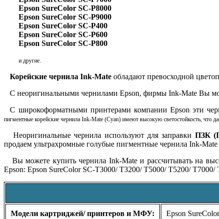
Epson SureColor SC-P8000
Epson SureColor SC-P9000
Epson SureColor SC-P400
Epson SureColor SC-P600
Epson SureColor SC-P800
и другие.
Корейские чернила Ink-Mate
обладают превосходной цветопе
С неоригинальными чернилами Epson, фирмы Ink-Mate Вы мо
С широкоформатными принтерами компании Epson эти че
пигментные корейские чернила Ink-Mate (Cyan) имеют высокую светостойкость, что да
Неоригинальные чернила используют для заправки
ПЗК (
продаем ультрахромные голубые пигментные чернила Ink-Mate 
Вы можете купить чернила Ink-Mate и рассчитывать на выс
Epson:
Epson SureColor SC-T3000/ T3200/ T5000/ T5200/ T7000/ 
Модели картриджей/ принтеров и МФУ:
Epson SureColor