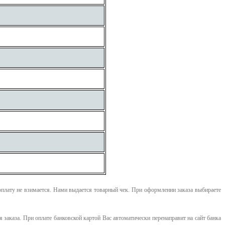
оплату не взимается. Нами выдается товарный чек.
При оформлении заказа выбираете
я заказа. При оплате банковской картой Вас автоматически перенаправит на сайт банка