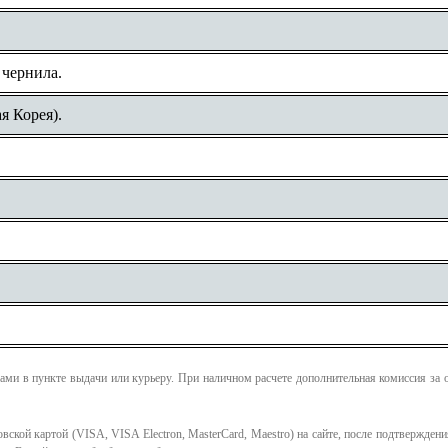
.
 чернила.
я Корея).
ми в пункте выдачи или курьеру. При наличном расчете дополнительная комиссия за 
ской картой (VISA, VISA Electron, MasterCard, Maestro) на сайте, после подтверждени