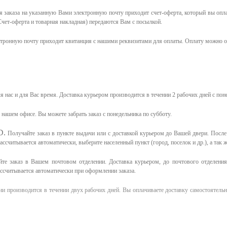
 заказа на указанную Вами электронную почту приходит счет-оферта, который вы опл
чет-оферта и товарная накладная) передаются Вам с посылкой.
ктронную почту приходит квитанция с нашими реквизитами для оплаты. Оплату можно о
я нас и для Вас время.
Доставка курьером производится в течении 2 рабочих дней с пон
в нашем офисе.
Вы можете забрать заказ с понедельника по субботу.
D.
Получайте заказ в пункте выдачи или с доставкой курьером до Вашей двери. Посл
считывается автоматически, выберите населенный пункт (город, поселок и др.), а так ж
те заказ в Вашем почтовом отделении. Доставка курьером, до почтового отделения 
ассчитывается автоматически при оформлении заказа.
и производится в течении двух рабочих дней. Вы оплачиваете доставку самостоятельн