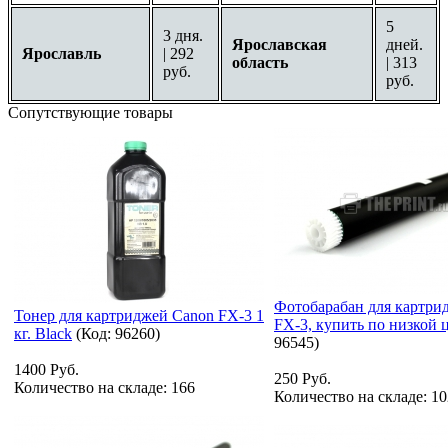
5
3 дня.
Ярославская
дней.
Ярославль
| 292
область
| 313
руб.
руб.
Сопутствующие товары
Фотобарабан для картри
Тонер для картриджей Canon FX-3 1
FX-3, купить по низкой 
кг. Black
(Код:
96260
)
96545
)
1400 Руб.
250 Руб.
Количество на складе:
166
Количество на складе:
10