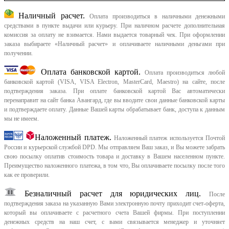
Наличный расчет.
Оплата производиться в наличными денежными
средствами в пункте выдачи или курьеру. При наличном расчете дополнительная
комиссия за оплату не взимается. Нами выдается товарный чек.
При оформлении
заказа выбираете «Наличный расчет» и оплачиваете наличными деньгами при
получении.
Оплата банковской картой.
Оплата производиться любой
банковской картой (VISA, VISA Electron, MasterCard, Maestro) на сайте, после
подтверждения заказа. При оплате банковской картой Вас автоматически
перенаправит на сайт банка Авангард, где вы вводите свои данные банковской карты
и подтверждаете оплату. Данные Вашей карты обрабатывает банк, доступа к данным
мы не имеем.
Наложенный платеж.
Наложенный платеж используется Почтой
России и курьерской службой DPD. Мы отправляем Ваш заказ, и Вы можете забрать
свою посылку оплатив стоимость товара и доставку в Вашем населенном пункте.
Преимущество наложенного платежа, в том что, Вы оплачиваете посылку после того
как ее проверили.
Безналичный расчет для юридических лиц.
После
подтверждения заказа на указанную Вами электронную почту приходит счет-оферта,
который вы оплачиваете с расчетного счета Вашей фирмы. При поступлении
денежных средств на наш счет, с вами связывается менеджер и уточняет