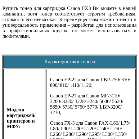
Купить тонер для картриджа Canon FX3 Вы можете в нашей
компании, хотя тонер соответствует строгим требованиям,
стоимость его невысокая. К преимуществам можно отнести и
универсальность применения – разработан для использования
в профессиональных кругах, но может использоваться и
любителями.
Характеристики тонера
Canon EP-22 для Canon LBP-250/ 350/
800/ 810/ 1110/ 1120;
Canon EP-27 для Canon MF-3110/
3200/ 3220/ 3228/ 3240/ 5600/ 5630/
5650/ 5730/ 5750/ 5770/ LBP-3200/
Модели
3210;
картриджей/
принтеров и
Canon FX-3 для Canon FAX-L60/ L75/
МФУ:
L80/ L90/ L200/ L220/ L240/ L250/
L260/ L280/ L290/ L295/ L300/ L350/