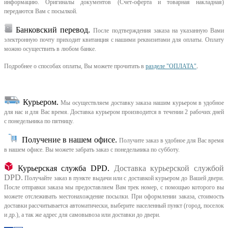
информацию. Оригиналы документов (Счет-оферта и товарная накладная)
передаются Вам с посылкой.
Банковский перевод.
После подтверждения заказа на указанную Вами
электронную почту приходит квитанция с нашими реквизитами для оплаты. Оплату
можно осуществить в любом банке.
Подробнее о способах оплаты, Вы можете прочитать в
разделе "ОПЛАТА"
.
Курьером
.
Мы осуществляем доставку заказа нашим курьером в удобное
для нас и для Вас время.
Доставка курьером производится в течении 2 рабочих дней
с понедельника по пятницу.
Получение в нашем офисе.
Получите заказ в удобное для Вас время
в нашем офисе.
Вы можете забрать заказ с понедельника по субботу.
Курьерская служба DPD.
Доставка курьерской службой
DPD.
Получайте заказ в пункте выдачи или с доставкой курьером до Вашей двери.
После отправки заказа мы предоставляем Вам трек номер, с помощью которого вы
можете отслеживать местонахождение посылки. При оформлении заказа, стоимость
доставки рассчитывается автоматически, выберите населенный пункт (город, поселок
и др.), а так же адрес для самовывоза или доставки до двери.