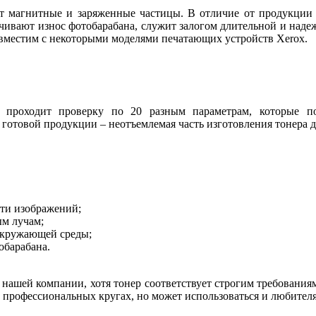
 магнитные и заряженные частицы. В отличие от продукции н
личивают износ фотобарабана, служит залогом длительной и над
совместим с некоторыми моделями печатающих устройств
Xerox
.
проходит проверку по 20 разным параметрам, которые по
готовой продукции – неотъемлемая часть изготовления тонера д
ти изображений;
ым лучам;
окружающей среды;
обарабана.
нашей компании, хотя тонер соответствует строгим требованиям
в профессиональных кругах, но может использоваться и любител