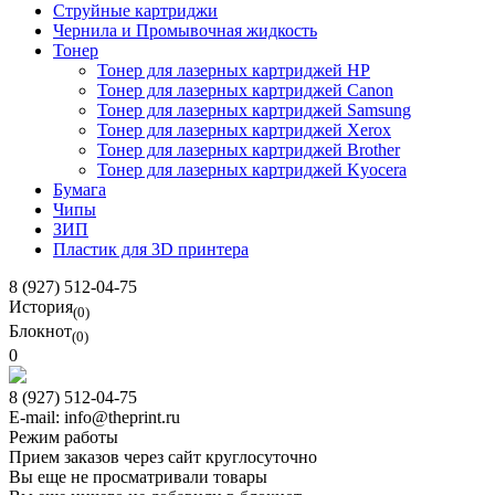
Струйные картриджи
Чернила и Промывочная жидкость
Тонер
Тонер для лазерных картриджей HP
Тонер для лазерных картриджей Canon
Тонер для лазерных картриджей Samsung
Тонер для лазерных картриджей Xerox
Тонер для лазерных картриджей Brother
Тонер для лазерных картриджей Kyocera
Бумага
Чипы
ЗИП
Пластик для 3D принтера
8 (927) 512-04-75
История
(0)
Блокнот
(0)
0
8 (927) 512-04-75
E-mail: info@theprint.ru
Режим работы
Прием заказов через сайт круглосуточно
Вы еще не просматривали товары