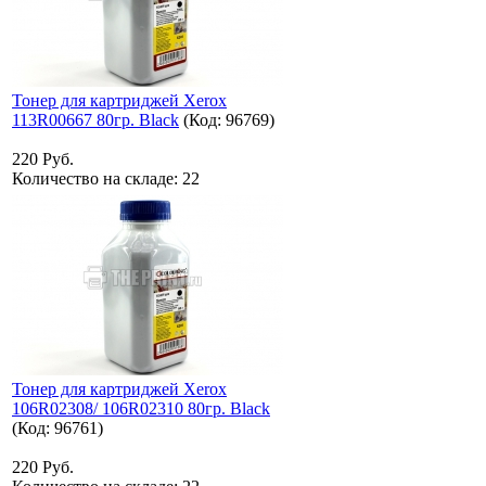
Тонер для картриджей Xerox
113R00667 80гр. Black
(Код:
96769
)
220 Руб.
Количество на складе:
22
Тонер для картриджей Xerox
106R02308/ 106R02310 80гр. Black
(Код:
96761
)
220 Руб.