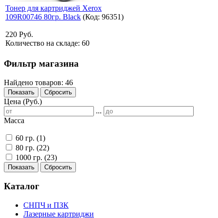
Тонер для картриджей Xerox
109R00746 80гр. Black
(Код:
96351
)
220 Руб.
Количество на складе:
60
Фильтр магазина
Найдено товаров:
46
Показать
Сбросить
Цена (Руб.)
...
Масса
60 гр.
(1)
80 гр.
(22)
1000 гр.
(23)
Показать
Сбросить
Каталог
СНПЧ и ПЗК
Лазерные картриджи