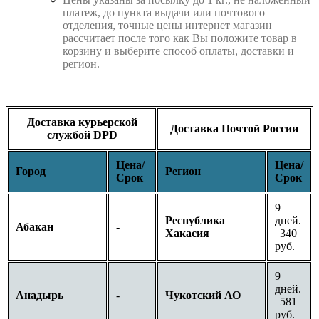
платеж, до пункта выдачи или почтового
отделения, точные цены интернет магазин
рассчитает после того как Вы положите товар в
корзину и выберите способ оплаты, доставки и
регион.
Доставка курьерской
Доставка Почтой России
службой DPD
Цена/
Цена/
Город
Регион
Срок
Срок
9
Республика
дней.
Абакан
-
Хакасия
| 340
руб.
9
дней.
Анадырь
-
Чукотский АО
| 581
руб.