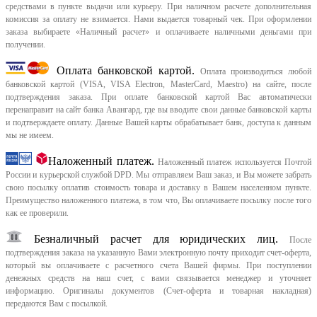
средствами в пункте выдачи или курьеру. При наличном расчете дополнительная
комиссия за оплату не взимается. Нами выдается товарный чек.
При оформлении
заказа выбираете «Наличный расчет» и оплачиваете наличными деньгами при
получении.
Оплата банковской картой.
Оплата производиться любой
банковской картой (VISA, VISA Electron, MasterCard, Maestro) на сайте, после
подтверждения заказа. При оплате банковской картой Вас автоматически
перенаправит на сайт банка Авангард, где вы вводите свои данные банковской карты
и подтверждаете оплату. Данные Вашей карты обрабатывает банк, доступа к данным
мы не имеем.
Наложенный платеж.
Наложенный платеж используется Почтой
России и курьерской службой DPD. Мы отправляем Ваш заказ, и Вы можете забрать
свою посылку оплатив стоимость товара и доставку в Вашем населенном пункте.
Преимущество наложенного платежа, в том что, Вы оплачиваете посылку после того
как ее проверили.
Безналичный расчет для юридических лиц.
После
подтверждения заказа на указанную Вами электронную почту приходит счет-оферта,
который вы оплачиваете с расчетного счета Вашей фирмы. При поступлении
денежных средств на наш счет, с вами связывается менеджер и уточняет
информацию. Оригиналы документов (Счет-оферта и товарная накладная)
передаются Вам с посылкой.