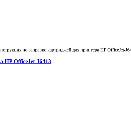
струкция по заправке картриджей для принтера HP OfficeJet-J6
 HP OfficeJet-J6413