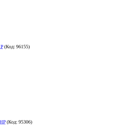
HP
(Код:
96155
)
 HP
(Код:
95306
)