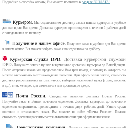
Подробнее о способах оплаты, Вы можете прочитать в
разделе "ОПЛАТА"
.
Курьером
.
Мы осуществляем доставку заказа нашим курьером в удобное
для нас и для Вас время.
Доставка курьером производится в течении 2 рабочих дней
с понедельника по пятницу.
Получение в нашем офисе.
Получите заказ в удобное для Вас время
в нашем офисе.
Вы можете забрать заказ с понедельника по субботу.
Курьерская служба DPD.
Доставка курьерской службой
DPD.
Получайте заказ в пункте выдачи или с доставкой курьером до Вашей двери.
После отправки заказа мы предоставляем Вам трек номер, с помощью которого вы
можете отслеживать местонахождение посылки. При оформлении заказа, стоимость
доставки рассчитывается автоматически, выберите населенный пункт (город, поселок
и др.), а так же адрес для самовывоза или доставки до двери.
Почта России.
Стандартная наземная доставка Почты России.
Получайте заказ в Вашем почтовом отделении. Доставка курьером, до почтового
отделения отправителя, производится в течение двух рабочих дней. Узнать сроки
поставки и отслеживать заказ, Вы можете на сайте «Почта России». Полная
стоимость доставки рассчитывается автоматически при оформлении заказа.
Транспортная компания.
Доставка курьером до транспортной