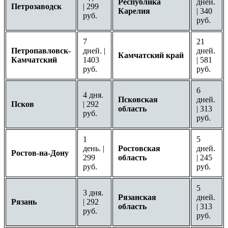
Республика
дней.
Петрозаводск
| 299
Карелия
| 340
руб.
руб.
7
21
Петропавловск-
дней. |
дней.
Камчатский край
Камчатский
1403
| 581
руб.
руб.
6
4 дня.
Псковская
дней.
Псков
| 292
область
| 313
руб.
руб.
1
5
день. |
Ростовская
дней.
Ростов-на-Дону
299
область
| 245
руб.
руб.
5
3 дня.
Рязанская
дней.
Рязань
| 292
область
| 313
руб.
руб.