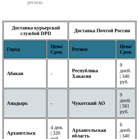
регион.
Доставка курьерской
Доставка Почтой России
службой DPD
Цена/
Цена/
Город
Регион
Срок
Срок
9
Республика
дней.
Абакан
-
Хакасия
| 340
руб.
9
дней.
Анадырь
-
Чукотский АО
| 581
руб.
6
4 дня.
Архангельская
дней.
Архангельск
| 320
область
| 340
руб.