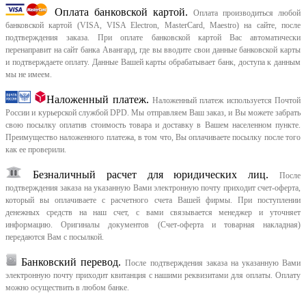
Оплата банковской картой.
Оплата производиться любой
банковской картой (VISA, VISA Electron, MasterCard, Maestro) на сайте, после
подтверждения заказа. При оплате банковской картой Вас автоматически
перенаправит на сайт банка Авангард, где вы вводите свои данные банковской карты
и подтверждаете оплату. Данные Вашей карты обрабатывает банк, доступа к данным
мы не имеем.
Наложенный платеж.
Наложенный платеж используется Почтой
России и курьерской службой DPD. Мы отправляем Ваш заказ, и Вы можете забрать
свою посылку оплатив стоимость товара и доставку в Вашем населенном пункте.
Преимущество наложенного платежа, в том что, Вы оплачиваете посылку после того
как ее проверили.
Безналичный расчет для юридических лиц.
После
подтверждения заказа на указанную Вами электронную почту приходит счет-оферта,
который вы оплачиваете с расчетного счета Вашей фирмы. При поступлении
денежных средств на наш счет, с вами связывается менеджер и уточняет
информацию. Оригиналы документов (Счет-оферта и товарная накладная)
передаются Вам с посылкой.
Банковский перевод.
После подтверждения заказа на указанную Вами
электронную почту приходит квитанция с нашими реквизитами для оплаты. Оплату
можно осуществить в любом банке.