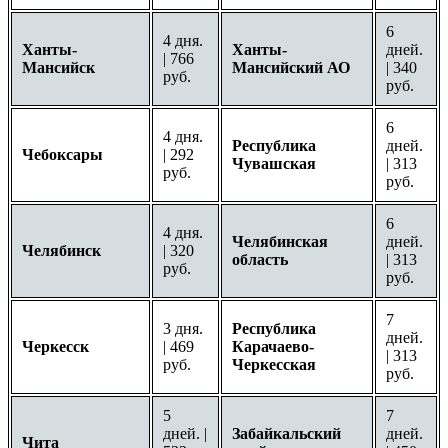
6
4 дня.
Ханты-
Ханты-
дней.
| 766
Мансийск
Мансийский АО
| 340
руб.
руб.
6
4 дня.
Республика
дней.
Чебоксары
| 292
Чувашская
| 313
руб.
руб.
6
4 дня.
Челябинская
дней.
Челябинск
| 320
область
| 313
руб.
руб.
7
3 дня.
Республика
дней.
Черкесск
| 469
Карачаево-
| 313
руб.
Черкесская
руб.
5
7
дней. |
Забайкальский
дней.
Чита