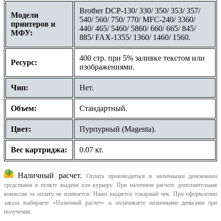
Brother DCP-130/ 330/ 350/ 353/ 357/
Модели
540/ 560/ 750/ 770/ MFC-240/ 3360/
принтеров и
440/ 465/ 5460/ 5860/ 660/ 665/ 845/
МФУ:
885/ FAX-1355/ 1360/ 1460/ 1560.
400 стр. при 5% заливке текстом или
Ресурс:
изображениями.
Чип:
Нет.
Объем:
Стандартный.
Цвет:
Пурпурный (Magenta).
Вес картриджа:
0.07 кг.
Наличный расчет.
Оплата производиться в наличными денежными
средствами в пункте выдачи или курьеру. При наличном расчете дополнительная
комиссия за оплату не взимается. Нами выдается товарный чек.
При оформлении
заказа выбираете «Наличный расчет» и оплачиваете наличными деньгами при
получении.