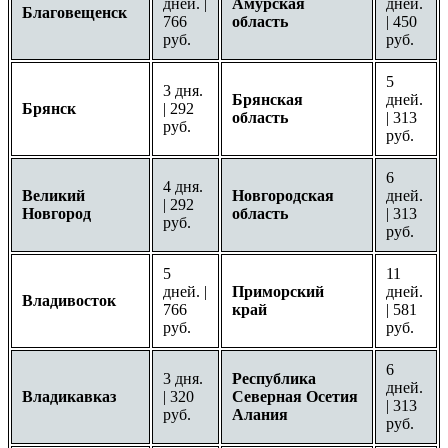
дней. |
Амурская
дней.
Благовещенск
766
область
| 450
руб.
руб.
5
3 дня.
Брянская
дней.
Брянск
| 292
область
| 313
руб.
руб.
6
4 дня.
Великий
Новгородская
дней.
| 292
Новгород
область
| 313
руб.
руб.
5
11
дней. |
Приморский
дней.
Владивосток
766
край
| 581
руб.
руб.
6
3 дня.
Республика
дней.
Владикавказ
| 320
Северная Осетия
| 313
руб.
Алания
руб.