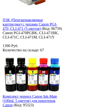
ПЗК (Перезаправляемые
картриджи) с чипами Canon PGI-
470, CLI-471 (5 цветов)
(Код:
96759
)
Canon PGI-470PGBK, CLI-471BK,
CLI-471C, CLI-471M, CLI-471Y
1390 Руб.
Количество на складе:
67
Комплект чернил Canon Ink-Mate
(100ml. 5 цветов) для принтеров
Canon
(Код:
95323
)