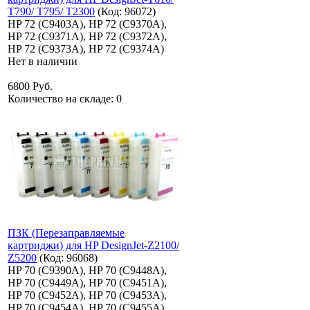
T790/ T795/ T2300
(Код:
96072
)
HP 72 (C9403A), HP 72 (C9370A),
HP 72 (C9371A), HP 72 (C9372A),
HP 72 (C9373A), HP 72 (C9374A)
Нет в наличии
6800 Руб.
Количество на складе:
0
ПЗК (Перезаправляемые
картриджи) для HP DesignJet-Z2100/
Z5200
(Код:
96068
)
HP 70 (C9390A), HP 70 (C9448A),
HP 70 (C9449A), HP 70 (C9451A),
HP 70 (C9452A), HP 70 (C9453A),
HP 70 (C9454A), HP 70 (C9455A)