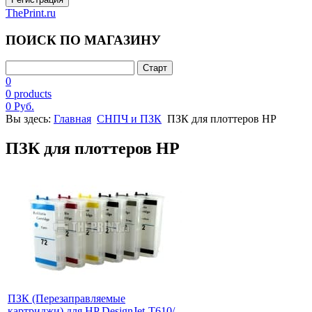
ThePrint.ru
ПОИСК ПО МАГАЗИНУ
0
0 products
0 Руб.
Вы здесь:
Главная
СНПЧ и ПЗК
ПЗК для плоттеров HP
ПЗК для плоттеров HP
ПЗК (Перезаправляемые
картриджи) для HP DesignJet-T610/