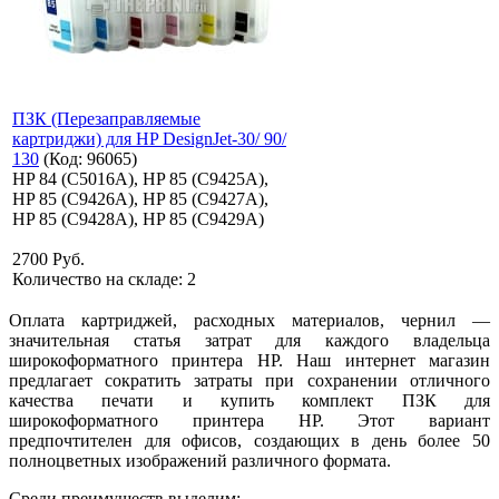
ПЗК (Перезаправляемые
картриджи) для HP DesignJet-30/ 90/
130
(Код:
96065
)
HP 84 (C5016A), HP 85 (C9425A),
HP 85 (C9426A), HP 85 (C9427A),
HP 85 (C9428A), HP 85 (C9429A)
2700 Руб.
Количество на складе:
2
Оплата картриджей, расходных материалов, чернил —
значительная статья затрат для каждого владельца
широкоформатного принтера HP. Наш интернет магазин
предлагает сократить затраты при сохранении отличного
качества печати и купить комплект ПЗК для
широкоформатного принтера
HP
. Этот вариант
предпочтителен для офисов, создающих в день более 50
полноцветных изображений различного формата.
Среди преимуществ выделим: