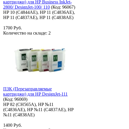
картриджи) для HP Business InkJet-
2800/ DesignJet-100/ 110
(Код:
96067
)
HP 10 (C4844AE), HP 11 (C4836AE),
HP 11 (C4837AE), HP 11 (C4838AE)
1700 Руб.
Количество на складе:
2
ПЗК (Перезаправляемые
картриджи) для HP DesignJet-111
(Код:
96069
)
HP 82 (CH565A), HP №11
(C4836AE), HP №11 (C4837AE), HP
№11 (C4838AE)
1400 Руб.