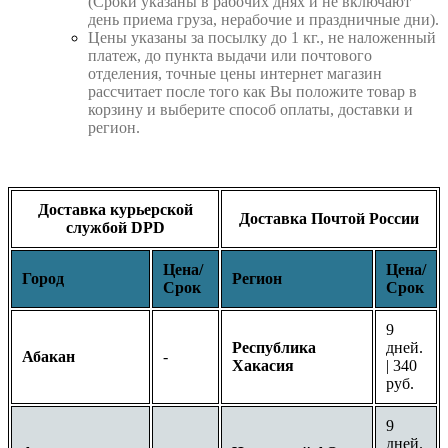
(Сроки указаны в рабочих днях и не включают
день приема груза, нерабочие и праздничные дни).
Цены указаны за посылку до 1 кг., не наложенный
платеж, до пункта выдачи или почтового
отделения, точные цены интернет магазин
рассчитает после того как Вы положите товар в
корзину и выберите способ оплаты, доставки и
регион.
Доставка курьерской
Доставка Почтой России
службой DPD
Цена/
Цена/
Город
Регион
Срок
Срок
9
Республика
дней.
Абакан
-
Хакасия
| 340
руб.
9
дней.