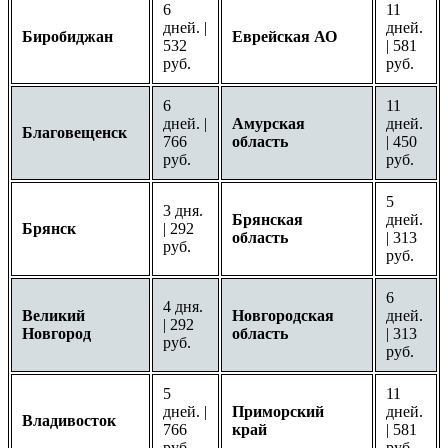
6
11
дней. |
дней.
Биробиджан
Еврейская АО
532
| 581
руб.
руб.
6
11
дней. |
Амурская
дней.
Благовещенск
766
область
| 450
руб.
руб.
5
3 дня.
Брянская
дней.
Брянск
| 292
область
| 313
руб.
руб.
6
4 дня.
Великий
Новгородская
дней.
| 292
Новгород
область
| 313
руб.
руб.
5
11
дней. |
Приморский
дней.
Владивосток
766
край
| 581
руб.
руб.