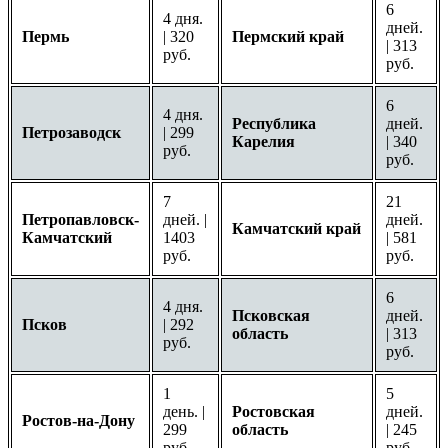
6
4 дня.
дней.
Пермь
| 320
Пермский край
| 313
руб.
руб.
6
4 дня.
Республика
дней.
Петрозаводск
| 299
Карелия
| 340
руб.
руб.
7
21
Петропавловск-
дней. |
дней.
Камчатский край
Камчатский
1403
| 581
руб.
руб.
6
4 дня.
Псковская
дней.
Псков
| 292
область
| 313
руб.
руб.
1
5
день. |
Ростовская
дней.
Ростов-на-Дону
299
область
| 245
руб.
руб.