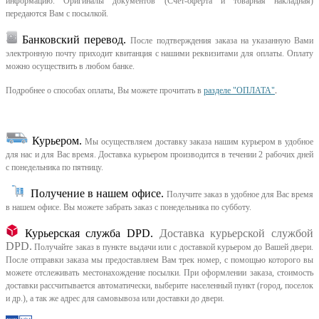
информацию. Оригиналы документов (Счет-оферта и товарная накладная)
передаются Вам с посылкой.
Банковский перевод.
После подтверждения заказа на указанную Вами
электронную почту приходит квитанция с нашими реквизитами для оплаты. Оплату
можно осуществить в любом банке.
Подробнее о способах оплаты, Вы можете прочитать в
разделе "ОПЛАТА"
.
Курьером
.
Мы осуществляем доставку заказа нашим курьером в удобное
для нас и для Вас время.
Доставка курьером производится в течении 2 рабочих дней
с понедельника по пятницу.
Получение в нашем офисе.
Получите заказ в удобное для Вас время
в нашем офисе.
Вы можете забрать заказ с понедельника по субботу.
Курьерская служба DPD.
Доставка курьерской службой
DPD.
Получайте заказ в пункте выдачи или с доставкой курьером до Вашей двери.
После отправки заказа мы предоставляем Вам трек номер, с помощью которого вы
можете отслеживать местонахождение посылки. При оформлении заказа, стоимость
доставки рассчитывается автоматически, выберите населенный пункт (город, поселок
и др.), а так же адрес для самовывоза или доставки до двери.