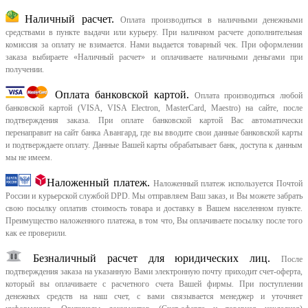
Наличный расчет.
Оплата производиться в наличными денежными
средствами в пункте выдачи или курьеру. При наличном расчете дополнительная
комиссия за оплату не взимается. Нами выдается товарный чек.
При оформлении
заказа выбираете «Наличный расчет» и оплачиваете наличными деньгами при
получении.
Оплата банковской картой.
Оплата производиться любой
банковской картой (VISA, VISA Electron, MasterCard, Maestro) на сайте, после
подтверждения заказа. При оплате банковской картой Вас автоматически
перенаправит на сайт банка Авангард, где вы вводите свои данные банковской карты
и подтверждаете оплату. Данные Вашей карты обрабатывает банк, доступа к данным
мы не имеем.
Наложенный платеж.
Наложенный платеж используется Почтой
России и курьерской службой DPD. Мы отправляем Ваш заказ, и Вы можете забрать
свою посылку оплатив стоимость товара и доставку в Вашем населенном пункте.
Преимущество наложенного платежа, в том что, Вы оплачиваете посылку после того
как ее проверили.
Безналичный расчет для юридических лиц.
После
подтверждения заказа на указанную Вами электронную почту приходит счет-оферта,
который вы оплачиваете с расчетного счета Вашей фирмы. При поступлении
денежных средств на наш счет, с вами связывается менеджер и уточняет