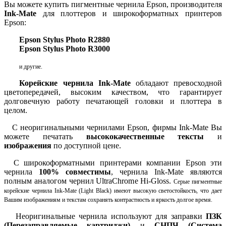
Вы можете купить пигментные чернила Epson, производителя
Ink-Mate
для плоттеров и широкоформатных принтеров
Epson:
Epson Stylus Photo R2880
Epson Stylus Photo R3000
и другие.
Корейские чернила Ink-Mate
обладают превосходной
цветопередачей, высоким качеством, что гарантирует
долговечную работу печатающей головки и плоттера в
целом.
С неоригинальными чернилами Epson, фирмы Ink-Mate Вы
можете печатать
высококачественные тексты
и
изображения
по доступной цене.
С широкоформатными принтерами компании Epson эти
чернила
100% совместимы
, чернила Ink-Mate являются
полным аналогом чернил UltraChrome Hi-Gloss.
Серые пигментные
корейские чернила Ink-Mate (Light Black) имеют высокую светостойкость, что дает
Вашим изображениям и текстам сохранять контрастность и яркость долгое время.
Неоригинальные чернила используют для заправки
ПЗК
(Перезаправляемые картриджи)
и
СНПЧ (Система