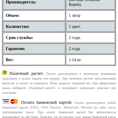
Производитель:
Корея).
Объем:
1 литр
Количество:
1 цвет.
Срок службы:
2 года.
Гарантия:
2 года.
Вес:
1.14 кг.
Наличный расчет.
Оплата производиться в наличными денежными
средствами в пункте выдачи или курьеру. При наличном расчете дополнительная
комиссия за оплату не взимается. Нами выдается товарный чек.
При оформлении
заказа выбираете «Наличный расчет» и оплачиваете наличными деньгами при
получении.
Оплата банковской картой.
Оплата производиться любой
банковской картой (VISA, VISA Electron, MasterCard, Maestro) на сайте, после
подтверждения заказа. При оплате банковской картой Вас автоматически
перенаправит на сайт банка Авангард, где вы вводите свои данные банковской карты