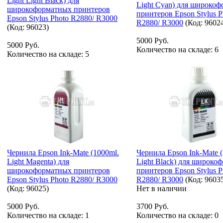
Light Light Black) для
Light Cyan) для широко
широкоформатных принтеров
принтеров Epson Stylus P
Epson Stylus Photo R2880/ R3000
R2880/ R3000
(Код:
9602
(Код:
96023
)
5000 Руб.
5000 Руб.
Количество на складе:
6
Количество на складе:
5
Чернила Epson Ink-Mate (1000ml.
Чернила Epson Ink-Mate (
Light Magenta) для
Light Black) для широко
широкоформатных принтеров
принтеров Epson Stylus P
Epson Stylus Photo R2880/ R3000
R2880/ R3000
(Код:
9603
(Код:
96025
)
Нет в наличии
5000 Руб.
3700 Руб.
Количество на складе:
1
Количество на складе:
0