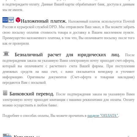
и подтверждаете оплату. Данные Вашей карты обрабатывает банк, доступа к данным
мы не имеем.
Наложенный платеж.
Наложенный платеж используется Почтой
России и курьерской службой DPD. Мы отправляем Ваш заказ, и Вы можете забрать
свою посылку оплатив стоимость товара и доставку в Вашем населенном пункте.
Преимущество наложенного платежа, в том что, Вы оплачиваете посылку после того
как ее проверили.
Безналичный расчет для юридических лиц.
После
подтверждения заказа на указанную Вами электронную почту приходит счет-оферта,
который вы оплачиваете с расчетного счета Вашей фирмы. При поступлении
денежных средств на наш счет, с вами связывается менеджер и уточняет
информацию. Оригиналы документов (Счет-оферта и товарная накладная)
передаются Вам с посылкой.
Банковский перевод.
После подтверждения заказа на указанную Вами
электронную почту приходит квитанция с нашими реквизитами для оплаты. Оплату
можно осуществить в любом банке.
Подробнее о способах оплаты, Вы можете прочитать в
разделе "ОПЛАТА"
.