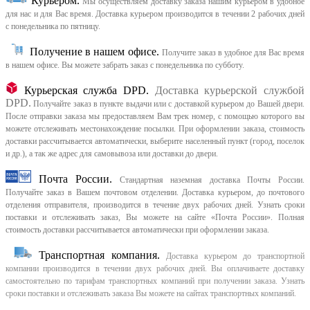
Курьером
.
Мы осуществляем доставку заказа нашим курьером в удобное
для нас и для Вас время.
Доставка курьером производится в течении 2 рабочих дней
с понедельника по пятницу.
Получение в нашем офисе.
Получите заказ в удобное для Вас время
в нашем офисе.
Вы можете забрать заказ с понедельника по субботу.
Курьерская служба DPD.
Доставка курьерской службой
DPD.
Получайте заказ в пункте выдачи или с доставкой курьером до Вашей двери.
После отправки заказа мы предоставляем Вам трек номер, с помощью которого вы
можете отслеживать местонахождение посылки. При оформлении заказа, стоимость
доставки рассчитывается автоматически, выберите населенный пункт (город, поселок
и др.), а так же адрес для самовывоза или доставки до двери.
Почта России.
Стандартная наземная доставка Почты России.
Получайте заказ в Вашем почтовом отделении. Доставка курьером, до почтового
отделения отправителя, производится в течение двух рабочих дней. Узнать сроки
поставки и отслеживать заказ, Вы можете на сайте «Почта России». Полная
стоимость доставки рассчитывается автоматически при оформлении заказа.
Транспортная компания.
Доставка курьером до транспортной
компании производится в течении двух рабочих дней. Вы оплачиваете доставку
самостоятельно по тарифам транспортных компаний при получении заказа. Узнать
сроки поставки и отслеживать заказа Вы можете на сайтах транспортных компаний.