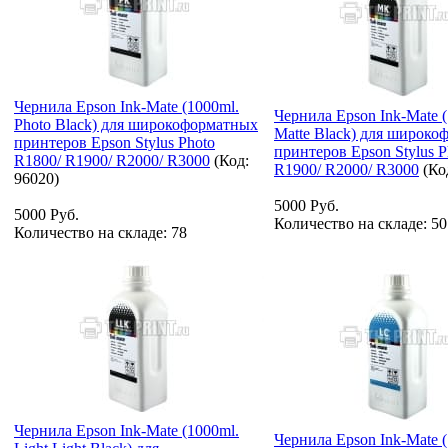
Чернила Epson Ink-Mate (1000ml.
Чернила Epson Ink-Mate 
Photo Black) для широкоформатных
Matte Black) для широк
принтеров Epson Stylus Photo
принтеров Epson Stylus P
R1800/ R1900/ R2000/ R3000
(Код:
R1900/ R2000/ R3000
(Ко
96020
)
5000 Руб.
5000 Руб.
Количество на складе:
50
Количество на складе:
78
Чернила Epson Ink-Mate (1000ml.
Чернила Epson Ink-Mate 