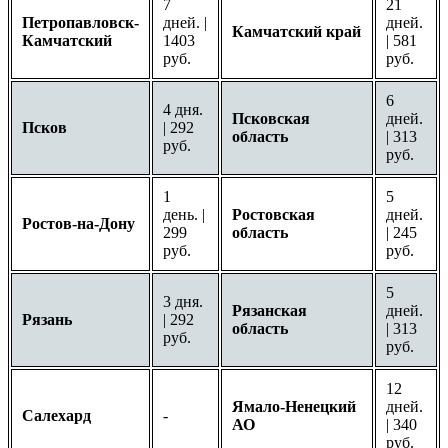
7
21
Петропавловск-
дней. |
дней.
Камчатский край
Камчатский
1403
| 581
руб.
руб.
6
4 дня.
Псковская
дней.
Псков
| 292
область
| 313
руб.
руб.
1
5
день. |
Ростовская
дней.
Ростов-на-Дону
299
область
| 245
руб.
руб.
5
3 дня.
Рязанская
дней.
Рязань
| 292
область
| 313
руб.
руб.
12
Ямало-Ненецкий
дней.
Салехард
-
АО
| 340
руб.