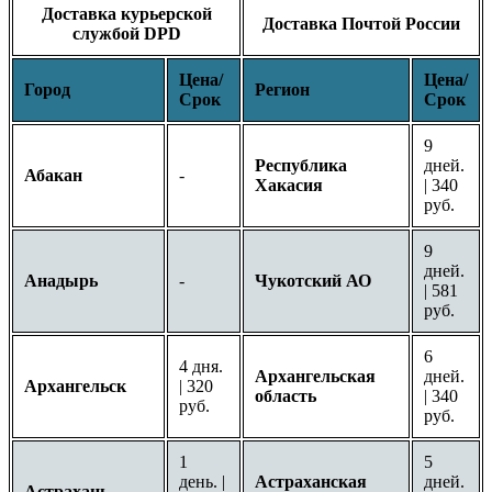
Доставка курьерской
Доставка Почтой России
службой DPD
Цена/
Цена/
Город
Регион
Срок
Срок
9
Республика
дней.
Абакан
-
Хакасия
| 340
руб.
9
дней.
Анадырь
-
Чукотский АО
| 581
руб.
6
4 дня.
Архангельская
дней.
Архангельск
| 320
область
| 340
руб.
руб.
1
5
день. |
Астраханская
дней.
Астрахань