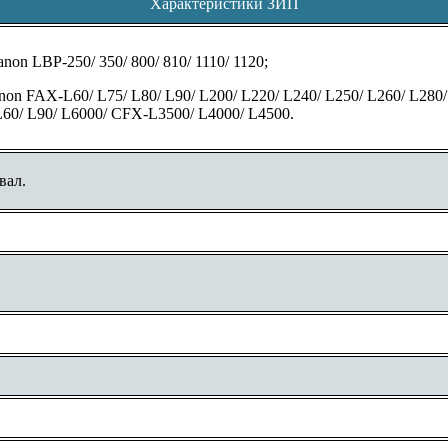
Характеристики ЗИП
on LBP-250/ 350/ 800/ 810/ 1110/ 1120;
n FAX-L60/ L75/ L80/ L90/ L200/ L220/ L240/ L250/ L260/ L280/ L
L60/ L90/ L6000/ CFX-L3500/ L4000/ L4500.
вал.