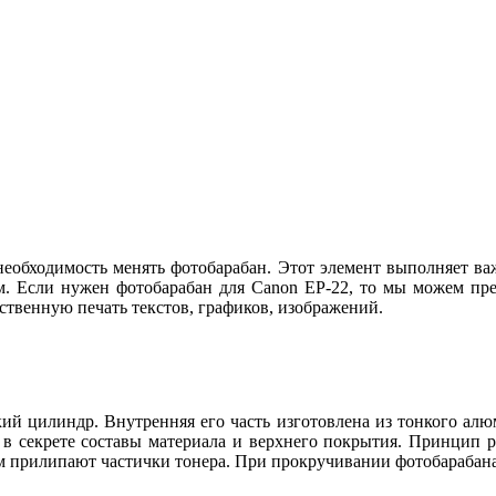
необходимость менять фотобарабан. Этот элемент выполняет ва
ам. Если нужен фотобарабан для Canon EP-22, то мы можем пре
ственную печать текстов, графиков, изображений.
кий цилиндр. Внутренняя его часть изготовлена из тонкого алю
в секрете составы материала и верхнего покрытия. Принцип ра
 прилипают частички тонера. При прокручивании фотобарабана 