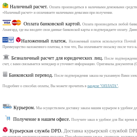
Наличный расчет.
Оплата производиться в наличными денежными средства
«Наличный расчет» и оплачиваете наличными деньгами при получении.
Оплата банковской картой.
Оплата производиться любой банков
Авангард, где вы вводите свои данные банковской карты и подтверждаете оплату. Дан
Наложенный платеж.
Наложенный платеж используется Почтой 
Преимущество наложенного платежа, в том что, Вы оплачиваете посылку после того ка
Безналичный расчет для юридических лиц.
После подтверждения
счет, с вами связывается менеджер и уточняет информацию. Оригиналы документов (С
Банковский перевод.
После подтверждения заказа на указанную Вами эле
Подробнее о способах оплаты, Вы можете прочитать в
разделе "ОПЛАТА"
.
Курьером
.
Мы осуществляем доставку заказа нашим курьером в удобное дл
Получение в нашем офисе.
Получите заказ в удобное для Вас время 
Курьерская служба DPD.
Доставка курьерской службой DP
отслеживать местонахождение посылки. При оформлении заказа, стоимость доставки рас