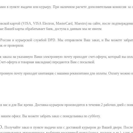
ми в пункте выдачи или курьеру. При наличном расчете дополнительная комиссия за 
ской картой (VISA, VISA Electron, MasterCard, Maestro) на сайте, после подтверждени
ные Вашей карты обрабатывает банк, доступа к данным мы не имеем.
России и курьерской службой DPD. Мы отправляем Ваш заказ, и Вы можете забрать
к ее проверили.
 заказа на указанную Вами электронную почту приходит счет-оферта, который вы опл
чет-оферта и товарная накладная) передаются Вам с посылкой.
ктронную почту приходит квитанция с нашими реквизитами для оплаты. Оплату можно о
я нас и для Вас время.
Доставка курьером производится в течении 2 рабочих дней с пон
в нашем офисе.
Вы можете забрать заказ с понедельника по субботу.
D.
Получайте заказ в пункте выдачи или с доставкой курьером до Вашей двери. Посл
считывается автоматически, выберите населенный пункт (город, поселок и др.), а так ж