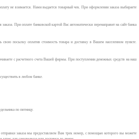
оплату не взимается. Нами выдается товарный чек.
При оформлении заказа выбираете
я заказа. При оплате банковской картой Вас автоматически перенаправит на сайт банка
 свою посылку оплатив стоимость товара и доставку в Вашем населенном пункте.
ачиваете с расчетного счета Вашей фирмы. При поступлении денежных средств на наш
существить в любом банке.
едельника по пятницу.
е отправки заказа мы предоставляем Вам трек номер, с помощью которого вы можете
е адрес для самовывоза или доставки до двери.