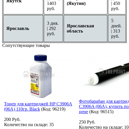
Якутск
1403
(Якутия)
| 450
руб.
руб.
5
3 дня.
Ярославская
дней.
Ярославль
| 292
область
| 313
руб.
руб.
Сопутствующие товары
Фотобарабан для картри
Тонер для картриджей HP C3906A
C3906A (06A), купить по
(06A) 110гр. Black
(Код:
96219
)
цене
(Код:
96515
)
200 Руб.
250 Руб.
Количество на складе:
35
Количество на складе:
10