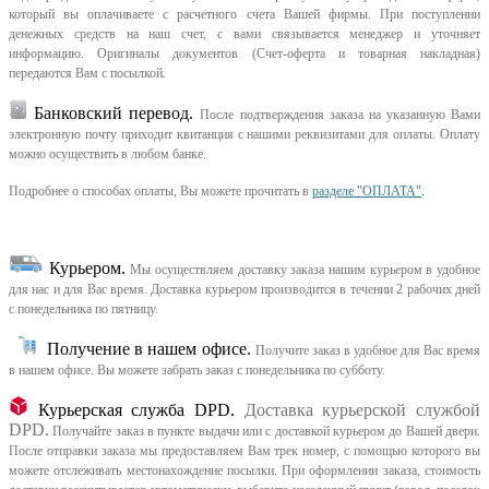
который вы оплачиваете с расчетного счета Вашей фирмы. При поступлении
денежных средств на наш счет, с вами связывается менеджер и уточняет
информацию. Оригиналы документов (Счет-оферта и товарная накладная)
передаются Вам с посылкой.
Банковский перевод.
После подтверждения заказа на указанную Вами
электронную почту приходит квитанция с нашими реквизитами для оплаты. Оплату
можно осуществить в любом банке.
Подробнее о способах оплаты, Вы можете прочитать в
разделе "ОПЛАТА"
.
Курьером
.
Мы осуществляем доставку заказа нашим курьером в удобное
для нас и для Вас время.
Доставка курьером производится в течении 2 рабочих дней
с понедельника по пятницу.
Получение в нашем офисе.
Получите заказ в удобное для Вас время
в нашем офисе.
Вы можете забрать заказ с понедельника по субботу.
Курьерская служба DPD.
Доставка курьерской службой
DPD.
Получайте заказ в пункте выдачи или с доставкой курьером до Вашей двери.
После отправки заказа мы предоставляем Вам трек номер, с помощью которого вы
можете отслеживать местонахождение посылки. При оформлении заказа, стоимость