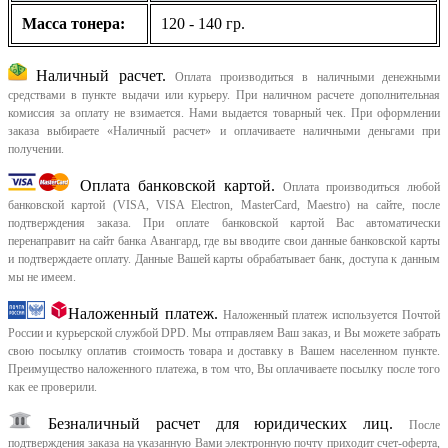
Масса тонера:
120 - 140 гр.
Наличный расчет.
Оплата производиться в наличными денежными
средствами в пункте выдачи или курьеру. При наличном расчете дополнительная
комиссия за оплату не взимается. Нами выдается товарный чек.
При оформлении
заказа выбираете «Наличный расчет» и оплачиваете наличными деньгами при
получении.
Оплата банковской картой.
Оплата производиться любой
банковской картой (VISA, VISA Electron, MasterCard, Maestro) на сайте, после
подтверждения заказа. При оплате банковской картой Вас автоматически
перенаправит на сайт банка Авангард, где вы вводите свои данные банковской карты
и подтверждаете оплату. Данные Вашей карты обрабатывает банк, доступа к данным
мы не имеем.
Наложенный платеж.
Наложенный платеж используется Почтой
России и курьерской службой DPD. Мы отправляем Ваш заказ, и Вы можете забрать
свою посылку оплатив стоимость товара и доставку в Вашем населенном пункте.
Преимущество наложенного платежа, в том что, Вы оплачиваете посылку после того
как ее проверили.
Безналичный расчет для юридических лиц.
После
подтверждения заказа на указанную Вами электронную почту приходит счет-оферта,