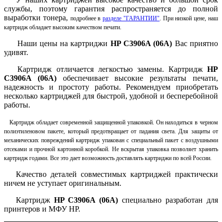
службы, поэтому гарантия распространяется до полной
выработки тонера,
подробнее в
разделе "ГАРАНТИИ"
. При низкой цене, наш
картридж обладает высоким качеством печати.
Наши цены на картриджи
HP
C3906A (06A
)
Вас приятно
удивят.
Картридж отличается легкостью замены. Картридж
HP
C3906A (06A
)
обеспечивает высокие результаты печати,
надежность и простоту работы.
Рекомендуем приобретать
несколько картриджей для быстрой, удобной и бесперебойной
работы.
Картридж обладает современной защищенной упаковкой. Он находиться в черном
полиэтиленовом пакете, который предотвращает от падания света. Для защиты от
механических повреждений картридж упакован с специальный пакет с воздушными
отсеками и прочной картонной коробкой. Не вскрытая упаковка позволяет хранить
картридж годами. Все это дает возможность доставлять картриджи по всей России.
Качество деталей совместимых картриджей практически
ничем не уступает оригинальным.
Картридж
HP
C3906A (06A
)
специально разработан для
принтеров и
МФУ HP.