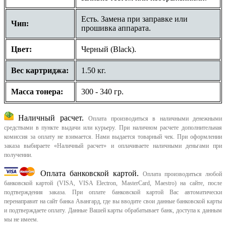
Есть. Замена при заправке или
Чип:
прошивка аппарата.
Цвет:
Черный (Black).
Вес картриджа:
1.50 кг.
Масса тонера:
300 - 340 гр.
Наличный расчет.
Оплата производиться в наличными денежными
средствами в пункте выдачи или курьеру. При наличном расчете дополнительная
комиссия за оплату не взимается. Нами выдается товарный чек.
При оформлении
заказа выбираете «Наличный расчет» и оплачиваете наличными деньгами при
получении.
Оплата банковской картой.
Оплата производиться любой
банковской картой (VISA, VISA Electron, MasterCard, Maestro) на сайте, после
подтверждения заказа. При оплате банковской картой Вас автоматически
перенаправит на сайт банка Авангард, где вы вводите свои данные банковской карты
и подтверждаете оплату. Данные Вашей карты обрабатывает банк, доступа к данным
мы не имеем.