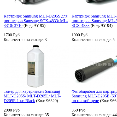
Картридж Samsung MLT-D205S для
Картридж Samsung MLT-
принтеров Samsung SCX-4833/ ML-
принтеров Samsung ML-3
3310/ 3710
(Код:
95195
)
SCX-4833
(Код:
95194
)
1700 Руб.
1900 Руб.
Количество на складе:
3
Количество на складе:
5
Тонер для картриджей Samsung
Фотобарабан для картри
MLT-D205S/ MLT-D205L/ MLT-
Samsung MLT-D205E (59T
D205E 1 кг. Black
(Код:
96320
)
по низкой цене
(Код:
966
2000 Руб.
350 Руб.
Количество на складе:
35
Количество на складе:
44