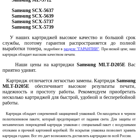
Samsung
SCX-5637
Samsung
SCX-5639
Samsung
SCX-5737
Samsung
SCX-5739
У наших картриджей высокое качество и большой срок
службы, поэтому гарантия распространяется до полной
выработки тонера,
подробнее в
разделе "ГАРАНТИИ"
. При низкой цене, наш
картридж обладает высоким качеством печати.
Наши цены на картриджи
Samsung
MLT-D
205
E
Вас
приятно удивят.
Картридж отличается легкостью замены. Картридж
Samsung
MLT-D
205
E
обеспечивает высокие результаты печати,
надежность и простоту работы.
Рекомендуем приобретать
несколько картриджей для быстрой, удобной и бесперебойной
работы.
Картридж обладает современной защищенной упаковкой. Он находиться в черном
полиэтиленовом пакете, который предотвращает от падания света. Для защиты от
механических повреждений картридж упакован с специальный пакет с воздушными
отсеками и прочной картонной коробкой. Не вскрытая упаковка позволяет хранить
картридж годами. Все это дает возможность доставлять картриджи по всей России.