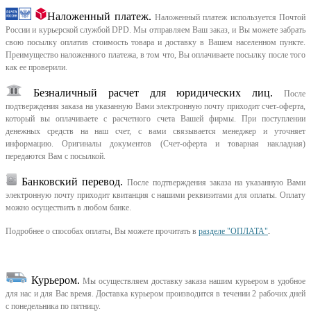
Наложенный платеж.
Наложенный платеж используется Почтой
России и курьерской службой DPD. Мы отправляем Ваш заказ, и Вы можете забрать
свою посылку оплатив стоимость товара и доставку в Вашем населенном пункте.
Преимущество наложенного платежа, в том что, Вы оплачиваете посылку после того
как ее проверили.
Безналичный расчет для юридических лиц.
После
подтверждения заказа на указанную Вами электронную почту приходит счет-оферта,
который вы оплачиваете с расчетного счета Вашей фирмы. При поступлении
денежных средств на наш счет, с вами связывается менеджер и уточняет
информацию. Оригиналы документов (Счет-оферта и товарная накладная)
передаются Вам с посылкой.
Банковский перевод.
После подтверждения заказа на указанную Вами
электронную почту приходит квитанция с нашими реквизитами для оплаты. Оплату
можно осуществить в любом банке.
Подробнее о способах оплаты, Вы можете прочитать в
разделе "ОПЛАТА"
.
Курьером
.
Мы осуществляем доставку заказа нашим курьером в удобное
для нас и для Вас время.
Доставка курьером производится в течении 2 рабочих дней
с понедельника по пятницу.