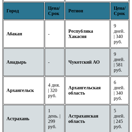
Цена/
Цена/
Город
Регион
Срок
Срок
9
Республика
дней.
Абакан
-
Хакасия
| 340
руб.
9
дней.
Анадырь
-
Чукотский АО
| 581
руб.
6
4 дня.
Архангельская
дней.
Архангельск
| 320
область
| 340
руб.
руб.
1
5
день. |
Астраханская
дней.
Астрахань
299
область
| 245
руб.
руб.