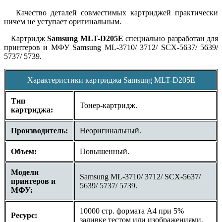
Качество деталей совместимых картриджей практически
ничем не уступает оригинальным.
Картридж
Samsung
MLT-D
205
E
специально разработан для
принтеров и МФУ
Samsung ML-3710/ 3712/ SCX-5637/ 5639/
5737/ 5739
.
Характеристики картриджа Samsung MLT-D205E
Тип
Тонер-картридж.
картриджа:
Производитель:
Неоригинальный.
Объем:
Повышенный.
Модели
Samsung ML-3710/ 3712/ SCX-5637/
принтеров и
5639/ 5737/ 5739.
МФУ:
10000 стр. формата A4 при 5%
Ресурс:
заливке тестом или изображениями.