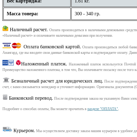
Вес картриджа:
1.61 кг.
Масса тонера:
300 - 340 гр.
Наличный расчет.
Оплата производиться в наличными денежными средства
«Наличный расчет» и оплачиваете наличными деньгами при получении.
Оплата банковской картой.
Оплата производиться любой банков
Авангард, где вы вводите свои данные банковской карты и подтверждаете оплату. Дан
Наложенный платеж.
Наложенный платеж используется Почтой 
Преимущество наложенного платежа, в том что, Вы оплачиваете посылку после того ка
Безналичный расчет для юридических лиц.
После подтверждения
счет, с вами связывается менеджер и уточняет информацию. Оригиналы документов (С
Банковский перевод.
После подтверждения заказа на указанную Вами эле
Подробнее о способах оплаты, Вы можете прочитать в
разделе "ОПЛАТА"
.
Курьером
.
Мы осуществляем доставку заказа нашим курьером в удобное дл