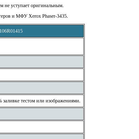
м не уступает оригинальным.
нтеров и МФУ
Xerox Phaser-3435
.
 106R01415
% заливке тестом или изображениями.