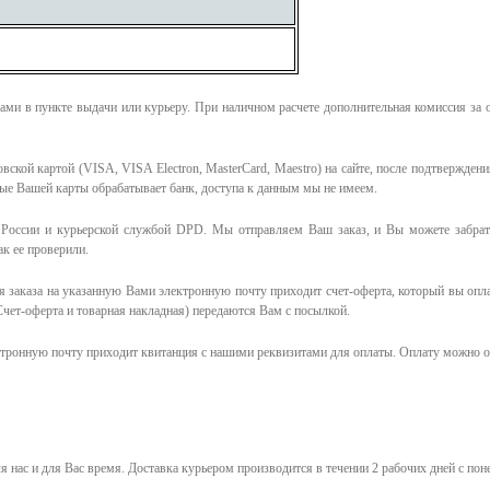
ми в пункте выдачи или курьеру. При наличном расчете дополнительная комиссия за 
ской картой (VISA, VISA Electron, MasterCard, Maestro) на сайте, после подтверждени
ные Вашей карты обрабатывает банк, доступа к данным мы не имеем.
России и курьерской службой DPD. Мы отправляем Ваш заказ, и Вы можете забрать
к ее проверили.
 заказа на указанную Вами электронную почту приходит счет-оферта, который вы опл
чет-оферта и товарная накладная) передаются Вам с посылкой.
ктронную почту приходит квитанция с нашими реквизитами для оплаты. Оплату можно о
я нас и для Вас время.
Доставка курьером производится в течении 2 рабочих дней с пон