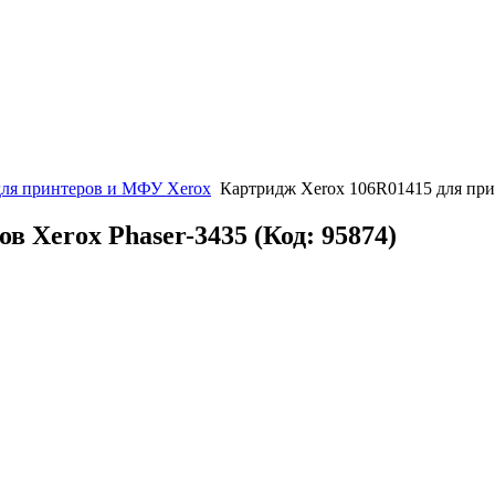
для принтеров и МФУ Xerox
Картридж Xerox 106R01415 для прин
ов Xerox Phaser-3435
(Код:
95874
)