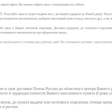
в нашем офисе.
Вы можете забрать заказ с понедельника по субботу.
D.
Получайте заказ в пункте выдачи или с доставкой курьером до Вашей двери. Посл
считывается автоматически, выберите населенный пункт (город, поселок и др.), а так ж
те заказ в Вашем почтовом отделении. Доставка курьером, до почтового отделения 
ассчитывается автоматически при оформлении заказа.
и производится в течении двух рабочих дней. Вы оплачиваете доставку самостоятельн
и и срок доставки Почты России до областного центра Вашего р
нности и труднодоступности Вашего населенного пункта (Сроки у
платеж, до пункта выдачи или почтового отделения, точные цены
и и регион.