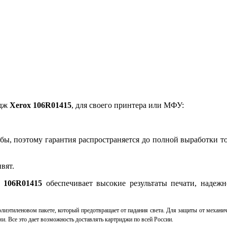
идж
Xerox 106R01415
, для своего принтера или МФУ:
бы, поэтому гарантия распространяется до полной выработки т
вят.
 106R01415
обеспечивает высокие результаты печати, надежн
лиэтиленовом пакете, который предотвращает от падания света. Для защиты от механи
и. Все это дает возможность доставлять картриджи по всей России.