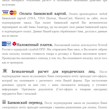
заказа выбираете «Наличный расчет» и оплачиваете наличными деньгами при
получении.
Оплата банковской картой.
Оплата производиться любой
банковской картой (VISA, VISA Electron, MasterCard, Maestro) на сайте, после
подтверждения заказа. При оплате банковской картой Вас автоматически
перенаправит на сайт банка Авангард, где вы вводите свои данные банковской карты
и подтверждаете оплату. Данные Вашей карты обрабатывает банк, доступа к данным
мы не имеем.
Наложенный платеж.
Наложенный платеж используется Почтой
России и курьерской службой DPD. Мы отправляем Ваш заказ, и Вы можете забрать
свою посылку оплатив стоимость товара и доставку в Вашем населенном пункте.
Преимущество наложенного платежа, в том что, Вы оплачиваете посылку после того
как ее проверили.
Безналичный расчет для юридических лиц.
После
подтверждения заказа на указанную Вами электронную почту приходит счет-оферта,
который вы оплачиваете с расчетного счета Вашей фирмы. При поступлении
денежных средств на наш счет, с вами связывается менеджер и уточняет
информацию. Оригиналы документов (Счет-оферта и товарная накладная)
передаются Вам с посылкой.
Банковский перевод.
После подтверждения заказа на указанную Вами
электронную почту приходит квитанция с нашими реквизитами для оплаты. Оплату