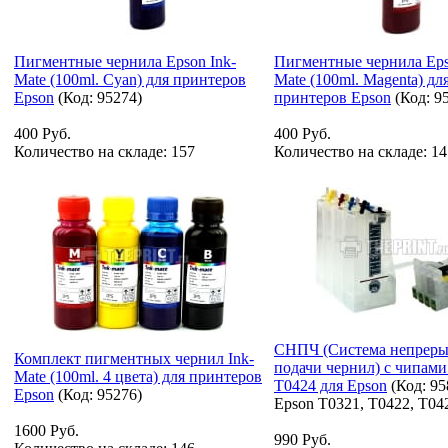
Пигментные чернила Epson Ink-
Пигментные чернила Eps
Mate (100ml. Cyan) для принтеров
Mate (100ml. Magenta) дл
Epson
(Код:
95274
)
принтеров Epson
(Код:
9
400 Руб.
400 Руб.
Количество на складе:
157
Количество на складе:
14
СНПЧ (Система непрер
Комплект пигментных чернил Ink-
подачи чернил) с чипами
Mate (100ml. 4 цвета) для принтеров
T0424 для Epson
(Код:
95
Epson
(Код:
95276
)
Epson T0321, T0422, T04
1600 Руб.
990 Руб.