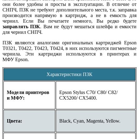
они более удобны и просты в эксплуатации. В отличие от
СНПЧ, ПЗК не требуют дополнительного места, т.к. заправка
производится напрямую в картридж, а не в емкость для
чернил. Если Вы печатаете немного, Вы редко будете
заправлять ПЗК
. Вам не будут мешаться шлейфа и емкости
для чернил СНПЧ.
ПЗК являются аналогами оригинальных картриджей
Epson
T0321, T
042
2, T
042
3, T
042
4
, в них используются пигментные
чернила. Эти картриджи используются в принтерах и
МФУ Epson.
Характеристики ПЗК
Модели принтеров
Epson Stylus C70/
C80/
C82/
и МФУ:
CX5200/ CX5400.
Цвета:
Black, Cyan, Magenta, Yellow.