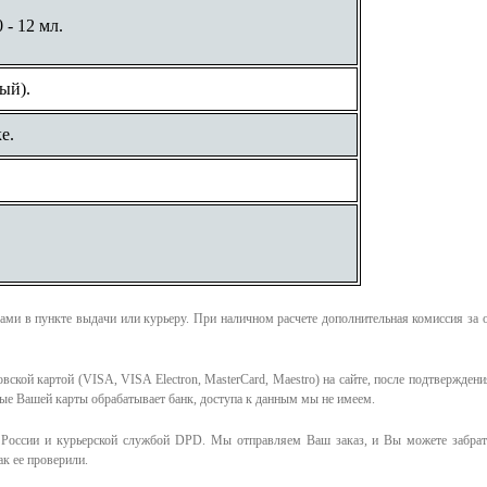
 - 12 мл.
ый).
е.
ми в пункте выдачи или курьеру. При наличном расчете дополнительная комиссия за 
ской картой (VISA, VISA Electron, MasterCard, Maestro) на сайте, после подтверждени
ные Вашей карты обрабатывает банк, доступа к данным мы не имеем.
России и курьерской службой DPD. Мы отправляем Ваш заказ, и Вы можете забрать
к ее проверили.