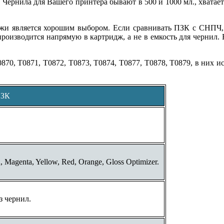
. Чернила для Вашего принтера бывают в 500 и 1000 мл., хватает
 является хорошим выбором. Если сравнивать ПЗК с СНПЧ, т
производится напрямую в картридж, а не в емкость для чернил.
870, T0871, T0872, T0873, T0874, T0877, T0878, T0879,
в них и
ПЗК
, Magenta, Yellow, Red, Orange, Gloss Optimizer.
з чернил.