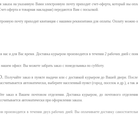
 заказа на указанную Вами электронную почту приходит счет-оферта, который вы опл
чет-оферта и товарная накладная) передаются Вам с посылкой.
ктронную почту приходит квитанция с нашими реквизитами для оплаты. Оплату можно о
я нас и для Вас время.
Доставка курьером производится в течении 2 рабочих дней с пон
в нашем офисе.
Вы можете забрать заказ с понедельника по субботу.
D.
Получайте заказ в пункте выдачи или с доставкой курьером до Вашей двери. Посл
считывается автоматически, выберите населенный пункт (город, поселок и др.), а так ж
те заказ в Вашем почтовом отделении. Доставка курьером, до почтового отделения 
ассчитывается автоматически при оформлении заказа.
и производится в течении двух рабочих дней. Вы оплачиваете доставку самостоятельн