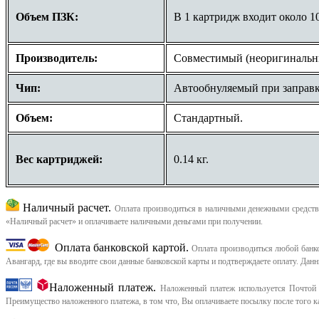
Объем ПЗК:
В 1 картридж входит около 10
Производитель:
Совместимый (неоригинальн
Чип:
Автообнуляемый при заправк
Объем:
Стандартный.
Вес картриджей:
0.14 кг.
Наличный расчет.
Оплата производиться в наличными денежными средства
«Наличный расчет» и оплачиваете наличными деньгами при получении.
Оплата банковской картой.
Оплата производиться любой банков
Авангард, где вы вводите свои данные банковской карты и подтверждаете оплату. Дан
Наложенный платеж.
Наложенный платеж используется Почтой 
Преимущество наложенного платежа, в том что, Вы оплачиваете посылку после того ка