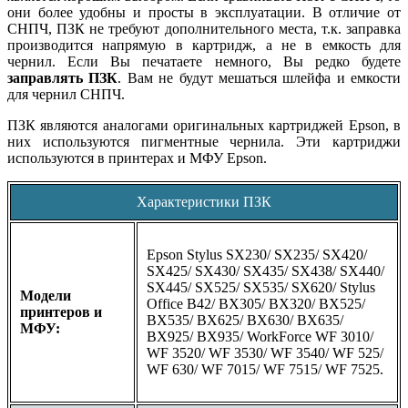
они более удобны и просты в эксплуатации. В отличие от
СНПЧ, ПЗК не требуют дополнительного места, т.к. заправка
производится напрямую в картридж, а не в емкость для
чернил. Если Вы печатаете немного, Вы редко будете
заправлять ПЗК
. Вам не будут мешаться шлейфа и емкости
для чернил СНПЧ.
ПЗК являются аналогами оригинальных картриджей Epson, в
них используются пигментные чернила. Эти картриджи
используются в принтерах и МФУ Epson.
Характеристики ПЗК
Epson Stylus SX230/ SX235/ SX420/
SX425/ SX430/ SX435/ SX438/ SX440/
SX445/ SX525/ SX535/ SX620/ Stylus
Модели
Office B42/ BX305/ BX320/ BX525/
принтеров и
BX535/ BX625/ BX630/ BX635/
МФУ:
BX925/ BX935/ WorkForce WF 3010/
WF 3520/ WF 3530/ WF 3540/ WF 525/
WF 630/ WF 7015/ WF 7515/
WF 7525
.