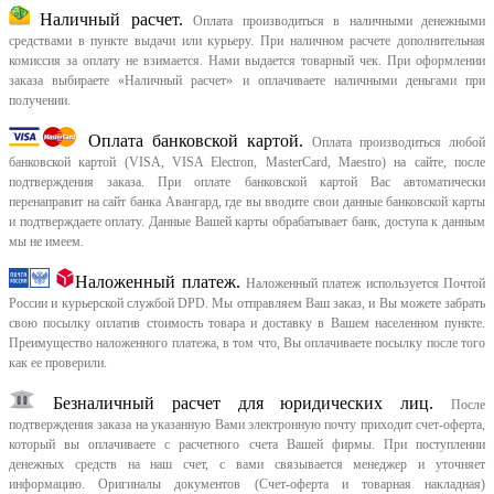
Наличный расчет.
Оплата производиться в наличными денежными
средствами в пункте выдачи или курьеру. При наличном расчете дополнительная
комиссия за оплату не взимается. Нами выдается товарный чек.
При оформлении
заказа выбираете «Наличный расчет» и оплачиваете наличными деньгами при
получении.
Оплата банковской картой.
Оплата производиться любой
банковской картой (VISA, VISA Electron, MasterCard, Maestro) на сайте, после
подтверждения заказа. При оплате банковской картой Вас автоматически
перенаправит на сайт банка Авангард, где вы вводите свои данные банковской карты
и подтверждаете оплату. Данные Вашей карты обрабатывает банк, доступа к данным
мы не имеем.
Наложенный платеж.
Наложенный платеж используется Почтой
России и курьерской службой DPD. Мы отправляем Ваш заказ, и Вы можете забрать
свою посылку оплатив стоимость товара и доставку в Вашем населенном пункте.
Преимущество наложенного платежа, в том что, Вы оплачиваете посылку после того
как ее проверили.
Безналичный расчет для юридических лиц.
После
подтверждения заказа на указанную Вами электронную почту приходит счет-оферта,
который вы оплачиваете с расчетного счета Вашей фирмы. При поступлении
денежных средств на наш счет, с вами связывается менеджер и уточняет
информацию. Оригиналы документов (Счет-оферта и товарная накладная)