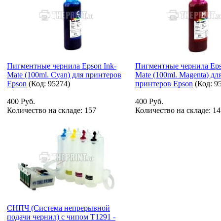
Пигментные чернила Epson Ink-
Пигментные чернила Eps
Mate (100ml. Cyan) для принтеров
Mate (100ml. Magenta) дл
Epson
(Код:
95274
)
принтеров Epson
(Код:
9
400 Руб.
400 Руб.
Количество на складе:
157
Количество на складе:
14
СНПЧ (Система непрерывной
подачи чернил) с чипом T1291 -