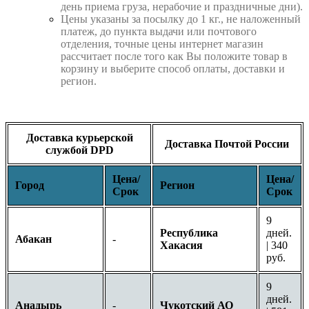
день приема груза, нерабочие и праздничные дни).
Цены указаны за посылку до 1 кг., не наложенный
платеж, до пункта выдачи или почтового
отделения, точные цены интернет магазин
рассчитает после того как Вы положите товар в
корзину и выберите способ оплаты, доставки и
регион.
Доставка курьерской
Доставка Почтой России
службой DPD
Цена/
Цена/
Город
Регион
Срок
Срок
9
Республика
дней.
Абакан
-
Хакасия
| 340
руб.
9
дней.
Анадырь
-
Чукотский АО