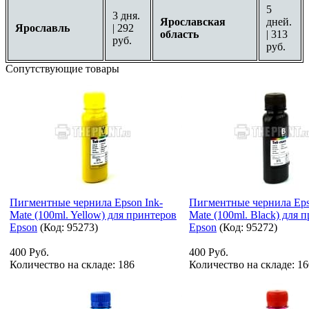
5
3 дня.
Ярославская
дней.
Ярославль
| 292
область
| 313
руб.
руб.
Сопутствующие товары
Пигментные чернила Epson Ink-
Пигментные чернила Eps
Mate (100ml. Yellow) для принтеров
Mate (100ml. Black) для 
Epson
(Код:
95273
)
Epson
(Код:
95272
)
400 Руб.
400 Руб.
Количество на складе:
186
Количество на складе:
16