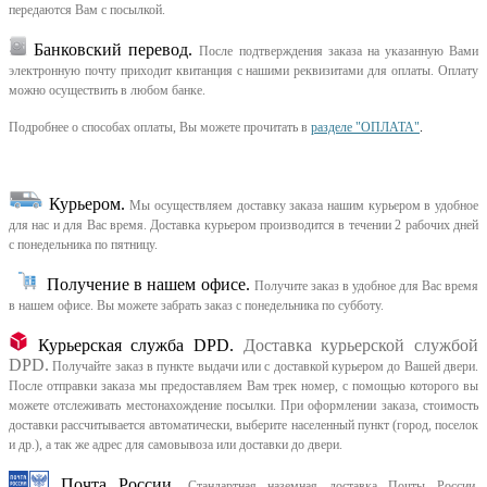
передаются Вам с посылкой.
Банковский перевод.
После подтверждения заказа на указанную Вами
электронную почту приходит квитанция с нашими реквизитами для оплаты. Оплату
можно осуществить в любом банке.
Подробнее о способах оплаты, Вы можете прочитать в
разделе "ОПЛАТА"
.
Курьером
.
Мы осуществляем доставку заказа нашим курьером в удобное
для нас и для Вас время.
Доставка курьером производится в течении 2 рабочих дней
с понедельника по пятницу.
Получение в нашем офисе.
Получите заказ в удобное для Вас время
в нашем офисе.
Вы можете забрать заказ с понедельника по субботу.
Курьерская служба DPD.
Доставка курьерской службой
DPD.
Получайте заказ в пункте выдачи или с доставкой курьером до Вашей двери.
После отправки заказа мы предоставляем Вам трек номер, с помощью которого вы
можете отслеживать местонахождение посылки. При оформлении заказа, стоимость
доставки рассчитывается автоматически, выберите населенный пункт (город, поселок
и др.), а так же адрес для самовывоза или доставки до двери.
Почта России.
Стандартная наземная доставка Почты России.