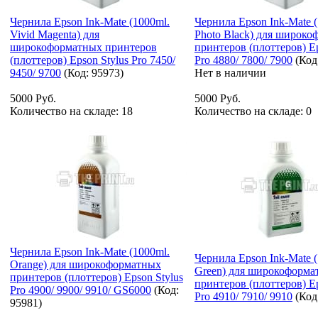
Чернила Epson Ink-Mate (1000ml.
Чернила Epson Ink-Mate 
Vivid Magenta) для
Photo Black) для широк
широкоформатных принтеров
принтеров (плоттеров) Ep
(плоттеров) Epson Stylus Pro 7450/
Pro 4880/ 7800/ 7900
(Код
9450/ 9700
(Код:
95973
)
Нет в наличии
5000 Руб.
5000 Руб.
Количество на складе:
18
Количество на складе:
0
Чернила Epson Ink-Mate (1000ml.
Чернила Epson Ink-Mate (
Orange) для широкоформатных
Green) для широкоформа
принтеров (плоттеров) Epson Stylus
принтеров (плоттеров) Ep
Pro 4900/ 9900/ 9910/ GS6000
(Код:
Pro 4910/ 7910/ 9910
(Код
95981
)