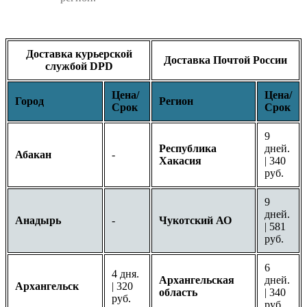
Доставка курьерской
Доставка Почтой России
службой DPD
Цена/
Цена/
Город
Регион
Срок
Срок
9
Республика
дней.
Абакан
-
Хакасия
| 340
руб.
9
дней.
Анадырь
-
Чукотский АО
| 581
руб.
6
4 дня.
Архангельская
дней.
Архангельск
| 320
область
| 340
руб.
руб.