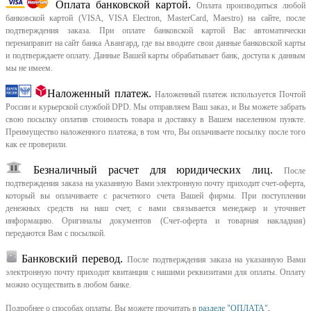
Оплата банковской картой.
Оплата производиться любой
банковской картой (VISA, VISA Electron, MasterCard, Maestro) на сайте, после
подтверждения заказа. При оплате банковской картой Вас автоматически
перенаправит на сайт банка Авангард, где вы вводите свои данные банковской карты
и подтверждаете оплату. Данные Вашей карты обрабатывает банк, доступа к данным
мы не имеем.
Наложенный платеж.
Наложенный платеж используется Почтой
России и курьерской службой DPD. Мы отправляем Ваш заказ, и Вы можете забрать
свою посылку оплатив стоимость товара и доставку в Вашем населенном пункте.
Преимущество наложенного платежа, в том что, Вы оплачиваете посылку после того
как ее проверили.
Безналичный расчет для юридических лиц.
После
подтверждения заказа на указанную Вами электронную почту приходит счет-оферта,
который вы оплачиваете с расчетного счета Вашей фирмы. При поступлении
денежных средств на наш счет, с вами связывается менеджер и уточняет
информацию. Оригиналы документов (Счет-оферта и товарная накладная)
передаются Вам с посылкой.
Банковский перевод.
После подтверждения заказа на указанную Вами
электронную почту приходит квитанция с нашими реквизитами для оплаты. Оплату
можно осуществить в любом банке.
Подробнее о способах оплаты, Вы можете прочитать в
разделе "ОПЛАТА"
.