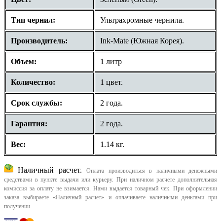
Тип чернил:
Ультрахромные чернила.
Производитель:
Ink-Mate (Южная Корея).
Объем:
1 литр
Количество:
1 цвет.
Срок службы:
2 года.
Гарантия:
2 года.
Вес:
1.14 кг.
Наличный расчет.
Оплата производиться в наличными денежными
средствами в пункте выдачи или курьеру. При наличном расчете дополнительная
комиссия за оплату не взимается. Нами выдается товарный чек.
При оформлении
заказа выбираете «Наличный расчет» и оплачиваете наличными деньгами при
получении.