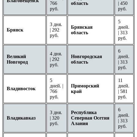
Благовещенск
766
область
| 450
руб.
руб.
5
3 дня.
Брянская
дней.
Брянск
| 292
область
| 313
руб.
руб.
6
4 дня.
Великий
Новгородская
дней.
| 292
Новгород
область
| 313
руб.
руб.
5
11
дней. |
Приморский
дней.
Владивосток
766
край
| 581
руб.
руб.
6
3 дня.
Республика
дней.
Владикавказ
| 320
Северная Осетия
| 313
руб.
Алания
руб.