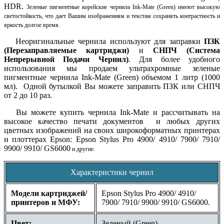
HDR.
Зеленые пигментные корейские чернила Ink-Mate (Green) имеют высокую
светостойкость, что дает Вашим изображениям и текстам сохранять контрастность и
яркость долгое время.
Неоригинальные чернила используют для заправки
ПЗК
(Перезаправляемые картриджи)
и
СНПЧ (Система
Непрерывной Подачи Чернил)
. Для более удобного
использования мы продаем ультрахромные зеленые
пигментные чернила Ink-Mate (Green) объемом 1 литр (1000
мл). Одной бутылкой Вы можете заправить ПЗК или СНПЧ
от 2 до 10 раз.
Вы можете купить чернила Ink-Mate и рассчитывать на
высокое качество печати документов и любых других
цветных изображений на своих широкоформатных принтерах
и плоттерах Epson:
Epson Stylus Pro 4900/ 4910/ 7900/ 7910/
9900/ 9910/ GS6000
и другие.
Характеристики чернил
Модели картриджей/
Epson Stylus Pro 4900/ 4910/
принтеров и МФУ:
7900/ 7910/ 9900/ 9910/ GS6000.
Цвет:
Зеленый (Green).