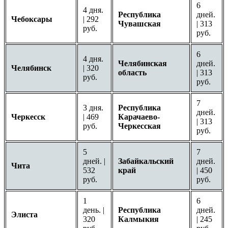
6
4 дня.
Республика
дней.
Чебоксары
| 292
Чувашская
| 313
руб.
руб.
6
4 дня.
Челябинская
дней.
Челябинск
| 320
область
| 313
руб.
руб.
7
3 дня.
Республика
дней.
Черкесск
| 469
Карачаево-
| 313
руб.
Черкесская
руб.
5
7
дней. |
Забайкальский
дней.
Чита
532
край
| 450
руб.
руб.
1
6
день. |
Республика
дней.
Элиста
320
Калмыкия
| 245