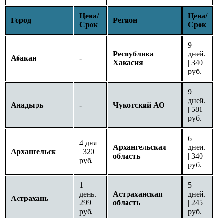
Цена/
Цена/
Город
Регион
Срок
Срок
9
Республика
дней.
Абакан
-
Хакасия
| 340
руб.
9
дней.
Анадырь
-
Чукотский АО
| 581
руб.
6
4 дня.
Архангельская
дней.
Архангельск
| 320
область
| 340
руб.
руб.
1
5
день. |
Астраханская
дней.
Астрахань
299
область
| 245
руб.
руб.