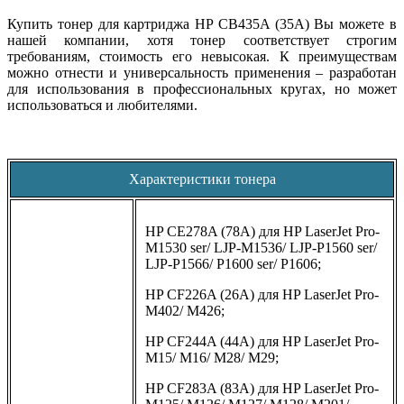
Купить тонер для картриджа HP CB435A (35A) Вы можете в
нашей компании, хотя тонер соответствует строгим
требованиям, стоимость его невысокая. К преимуществам
можно отнести и универсальность применения – разработан
для использования в профессиональных кругах, но может
использоваться и любителями.
Характеристики тонера
HP CE278A (78A) для HP LaserJet Pro-
M1530 ser/ LJP-M1536/ LJP-P1560 ser/
LJP-P1566/ P1600 ser/ P1606;
HP CF226A (26A) для HP LaserJet Pro-
M402/ M426;
HP CF244A (44A) для HP LaserJet Pro-
M15/ M16/ M28/ M29;
HP CF283A (83A) для HP LaserJet Pro-