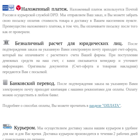
Наложенный платеж.
Наложенный платеж используется Почтой
России и курьерской службой DPD. Мы отправляем Ваш заказ, и Вы можете забрать
свою посылку оплатив стоимость товара и доставку в Вашем населенном пункте.
Преимущество наложенного платежа, в том что, Вы оплачиваете посылку после того
как ее проверили.
Безналичный расчет для юридических лиц.
После
подтверждения заказа на указанную Вами электронную почту приходит счет-оферта,
который вы оплачиваете с расчетного счета Вашей фирмы. При поступлении
денежных средств на наш счет, с вами связывается менеджер и уточняет
информацию. Оригиналы документов (Счет-оферта и товарная накладная)
передаются Вам с посылкой.
Банковский перевод.
После подтверждения заказа на указанную Вами
электронную почту приходит квитанция с нашими реквизитами для оплаты. Оплату
можно осуществить в любом банке.
Подробнее о способах оплаты, Вы можете прочитать в
разделе "ОПЛАТА"
.
Курьером
.
Мы осуществляем доставку заказа нашим курьером в удобное
для нас и для Вас время.
Доставка курьером производится в течении 2 рабочих дней
с понедельника по пятницу.