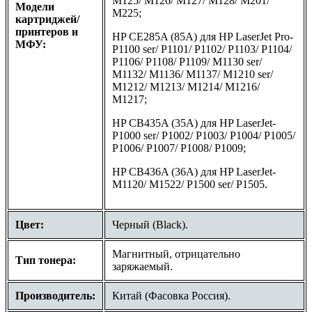
M125/ M126/ M127/ M128/ M201/
Модели
M225;
картриджей/
принтеров и
HP CE285A (85A) для HP LaserJet Pro-
МФУ:
P1100 ser/ P1101/ P1102/ P1103/ P1104/
P1106/ P1108/ P1109/ M1130 ser/
M1132/ M1136/ M1137/ M1210 ser/
M1212/ M1213/ M1214/ M1216/
M1217;
HP CB435A (35A) для HP LaserJet-
P1000 ser/ P1002/ P1003/ P1004/ P1005/
P1006/ P1007/ P1008/ P1009;
HP CB436A (36A) для HP LaserJet-
M1120/ M1522/ P1500 ser/ P1505.
Цвет:
Черный (Black).
Магнитный, отрицательно
Тип тонера:
заряжаемый.
Производитель:
Китай (Фасовка Россия).