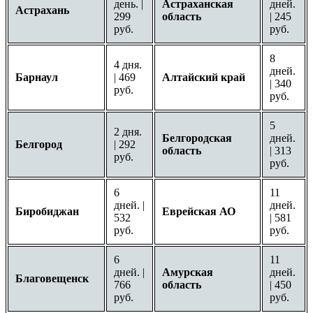
день. |
Астраханская
дней.
Астрахань
299
область
| 245
руб.
руб.
8
4 дня.
дней.
Барнаул
| 469
Алтайский край
| 340
руб.
руб.
5
2 дня.
Белгородская
дней.
Белгород
| 292
область
| 313
руб.
руб.
6
11
дней. |
дней.
Биробиджан
Еврейская АО
532
| 581
руб.
руб.
6
11
дней. |
Амурская
дней.
Благовещенск
766
область
| 450
руб.
руб.