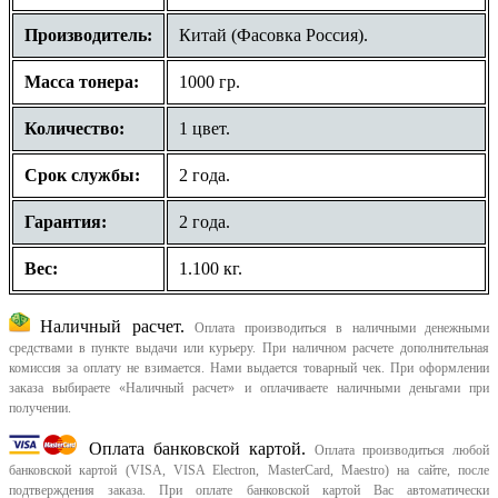
Производитель:
Китай (Фасовка Россия).
Масса тонера:
1000 гр.
Количество:
1 цвет.
Срок службы:
2 года.
Гарантия:
2 года.
Вес:
1.100 кг.
Наличный расчет.
Оплата производиться в наличными денежными
средствами в пункте выдачи или курьеру. При наличном расчете дополнительная
комиссия за оплату не взимается. Нами выдается товарный чек.
При оформлении
заказа выбираете «Наличный расчет» и оплачиваете наличными деньгами при
получении.
Оплата банковской картой.
Оплата производиться любой
банковской картой (VISA, VISA Electron, MasterCard, Maestro) на сайте, после
подтверждения заказа. При оплате банковской картой Вас автоматически