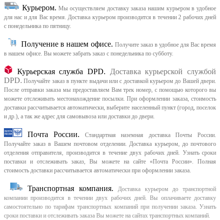
Курьером
.
Мы осуществляем доставку заказа нашим курьером в удобное
для нас и для Вас время.
Доставка курьером производится в течении 2 рабочих дней
с понедельника по пятницу.
Получение в нашем офисе.
Получите заказ в удобное для Вас время
в нашем офисе.
Вы можете забрать заказ с понедельника по субботу.
Курьерская служба DPD.
Доставка курьерской службой
DPD.
Получайте заказ в пункте выдачи или с доставкой курьером до Вашей двери.
После отправки заказа мы предоставляем Вам трек номер, с помощью которого вы
можете отслеживать местонахождение посылки. При оформлении заказа, стоимость
доставки рассчитывается автоматически, выберите населенный пункт (город, поселок
и др.), а так же адрес для самовывоза или доставки до двери.
Почта России.
Стандартная наземная доставка Почты России.
Получайте заказ в Вашем почтовом отделении. Доставка курьером, до почтового
отделения отправителя, производится в течение двух рабочих дней. Узнать сроки
поставки и отслеживать заказ, Вы можете на сайте «Почта России». Полная
стоимость доставки рассчитывается автоматически при оформлении заказа.
Транспортная компания.
Доставка курьером до транспортной
компании производится в течении двух рабочих дней. Вы оплачиваете доставку
самостоятельно по тарифам транспортных компаний при получении заказа. Узнать
сроки поставки и отслеживать заказа Вы можете на сайтах транспортных компаний.