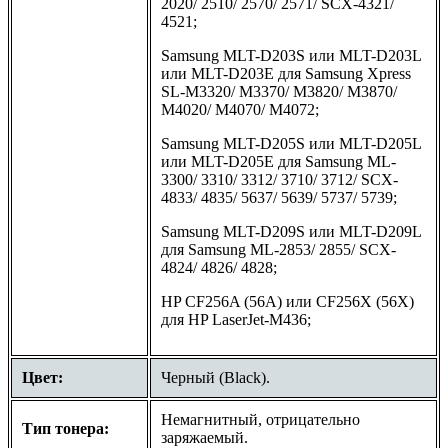
2020/ 2510/ 2570/ 2571/ SCX-4321/
4521;
Samsung MLT-D203S или MLT-D203L
или MLT-D203E для Samsung Xpress
SL-M3320/ M3370/ M3820/ M3870/
M4020/ M4070/ M4072;
Samsung MLT-D205S или MLT-D205L
или MLT-D205E для Samsung ML-
3300/ 3310/ 3312/ 3710/ 3712/ SCX-
4833/ 4835/ 5637/ 5639/ 5737/ 5739;
Samsung MLT-D209S или MLT-D209L
для Samsung ML-2853/ 2855/ SCX-
4824/ 4826/ 4828;
HP CF256A (56A) или CF256X (56X)
для HP LaserJet-M436;
Цвет:
Черный (Black).
Немагнитный, отрицательно
Тип тонера:
заряжаемый.