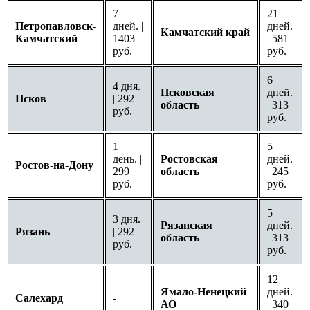
7
21
Петропавловск-
дней. |
дней.
Камчатский край
Камчатский
1403
| 581
руб.
руб.
6
4 дня.
Псковская
дней.
Псков
| 292
область
| 313
руб.
руб.
1
5
день. |
Ростовская
дней.
Ростов-на-Дону
299
область
| 245
руб.
руб.
5
3 дня.
Рязанская
дней.
Рязань
| 292
область
| 313
руб.
руб.
12
Ямало-Ненецкий
дней.
Салехард
-
АО
| 340