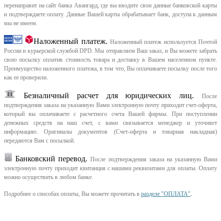
перенаправит на сайт банка Авангард, где вы вводите свои данные банковской карты
и подтверждаете оплату. Данные Вашей карты обрабатывает банк, доступа к данным
мы не имеем.
Наложенный платеж.
Наложенный платеж используется Почтой
России и курьерской службой DPD. Мы отправляем Ваш заказ, и Вы можете забрать
свою посылку оплатив стоимость товара и доставку в Вашем населенном пункте.
Преимущество наложенного платежа, в том что, Вы оплачиваете посылку после того
как ее проверили.
Безналичный расчет для юридических лиц.
После
подтверждения заказа на указанную Вами электронную почту приходит счет-оферта,
который вы оплачиваете с расчетного счета Вашей фирмы. При поступлении
денежных средств на наш счет, с вами связывается менеджер и уточняет
информацию. Оригиналы документов (Счет-оферта и товарная накладная)
передаются Вам с посылкой.
Банковский перевод.
После подтверждения заказа на указанную Вами
электронную почту приходит квитанция с нашими реквизитами для оплаты. Оплату
можно осуществить в любом банке.
Подробнее о способах оплаты, Вы можете прочитать в
разделе "ОПЛАТА"
.