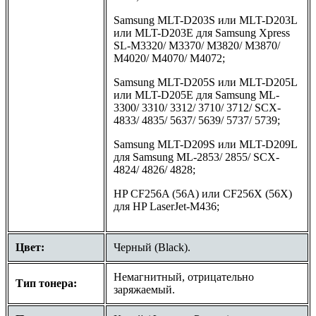
Samsung MLT-D203S или MLT-D203L
или MLT-D203E для Samsung Xpress
SL-M3320/ M3370/ M3820/ M3870/
M4020/ M4070/ M4072;
Samsung MLT-D205S или MLT-D205L
или MLT-D205E для Samsung ML-
3300/ 3310/ 3312/ 3710/ 3712/ SCX-
4833/ 4835/ 5637/ 5639/ 5737/ 5739;
Samsung MLT-D209S или MLT-D209L
для Samsung ML-2853/ 2855/ SCX-
4824/ 4826/ 4828;
HP CF256A (56A) или CF256X (56X)
для HP LaserJet-M436;
Цвет:
Черный (Black).
Немагнитный, отрицательно
Тип тонера:
заряжаемый.