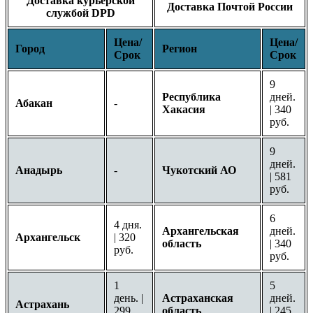
Доставка курьерской
Доставка Почтой России
службой DPD
Цена/
Цена/
Город
Регион
Срок
Срок
9
Республика
дней.
Абакан
-
Хакасия
| 340
руб.
9
дней.
Анадырь
-
Чукотский АО
| 581
руб.
6
4 дня.
Архангельская
дней.
Архангельск
| 320
область
| 340
руб.
руб.
1
5
день. |
Астраханская
дней.
Астрахань
299
область
| 245