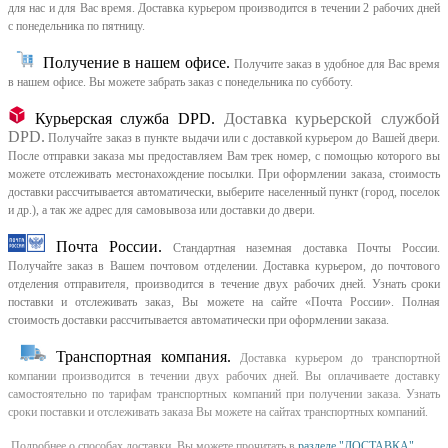
для нас и для Вас время.
Доставка курьером производится в течении 2 рабочих дней
с понедельника по пятницу.
Получение в нашем офисе.
Получите заказ в удобное для Вас время
в нашем офисе.
Вы можете забрать заказ с понедельника по субботу.
Курьерская служба DPD.
Доставка курьерской службой
DPD.
Получайте заказ в пункте выдачи или с доставкой курьером до Вашей двери.
После отправки заказа мы предоставляем Вам трек номер, с помощью которого вы
можете отслеживать местонахождение посылки. При оформлении заказа, стоимость
доставки рассчитывается автоматически, выберите населенный пункт (город, поселок
и др.), а так же адрес для самовывоза или доставки до двери.
Почта России.
Стандартная наземная доставка Почты России.
Получайте заказ в Вашем почтовом отделении. Доставка курьером, до почтового
отделения отправителя, производится в течение двух рабочих дней. Узнать сроки
поставки и отслеживать заказ, Вы можете на сайте «Почта России». Полная
стоимость доставки рассчитывается автоматически при оформлении заказа.
Транспортная компания.
Доставка курьером до транспортной
компании производится в течении двух рабочих дней. Вы оплачиваете доставку
самостоятельно по тарифам транспортных компаний при получении заказа. Узнать
сроки поставки и отслеживать заказа Вы можете на сайтах транспортных компаний.
Подробнее о способах доставки, Вы можете прочитать в
разделе "ДОСТАВКА"
.