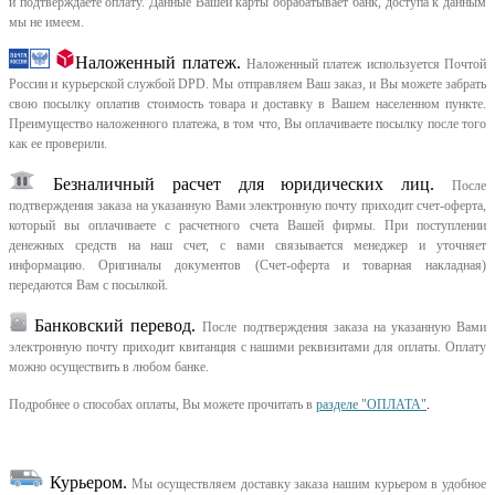
и подтверждаете оплату. Данные Вашей карты обрабатывает банк, доступа к данным
мы не имеем.
Наложенный платеж.
Наложенный платеж используется Почтой
России и курьерской службой DPD. Мы отправляем Ваш заказ, и Вы можете забрать
свою посылку оплатив стоимость товара и доставку в Вашем населенном пункте.
Преимущество наложенного платежа, в том что, Вы оплачиваете посылку после того
как ее проверили.
Безналичный расчет для юридических лиц.
После
подтверждения заказа на указанную Вами электронную почту приходит счет-оферта,
который вы оплачиваете с расчетного счета Вашей фирмы. При поступлении
денежных средств на наш счет, с вами связывается менеджер и уточняет
информацию. Оригиналы документов (Счет-оферта и товарная накладная)
передаются Вам с посылкой.
Банковский перевод.
После подтверждения заказа на указанную Вами
электронную почту приходит квитанция с нашими реквизитами для оплаты. Оплату
можно осуществить в любом банке.
Подробнее о способах оплаты, Вы можете прочитать в
разделе "ОПЛАТА"
.
Курьером
.
Мы осуществляем доставку заказа нашим курьером в удобное