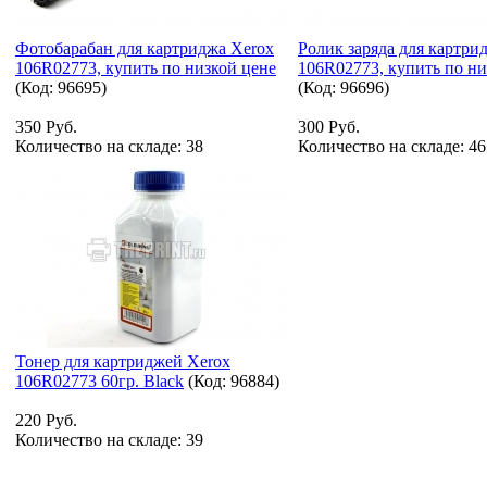
Фотобарабан для картриджа Xerox
Ролик заряда для картри
106R02773, купить по низкой цене
106R02773, купить по ни
(Код:
96695
)
(Код:
96696
)
350 Руб.
300 Руб.
Количество на складе:
38
Количество на складе:
46
Тонер для картриджей Xerox
106R02773 60гр. Black
(Код:
96884
)
220 Руб.
Количество на складе:
39