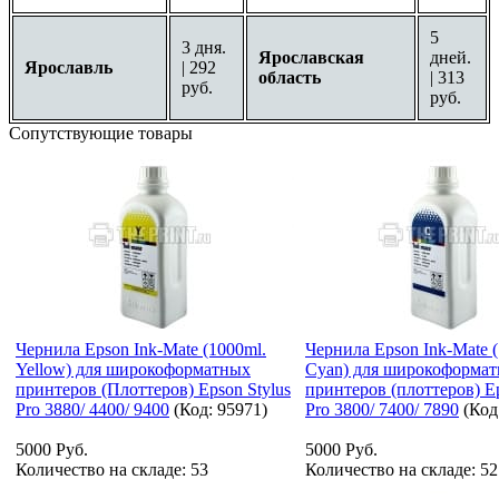
5
3 дня.
Ярославская
дней.
Ярославль
| 292
область
| 313
руб.
руб.
Сопутствующие товары
Чернила Epson Ink-Mate (1000ml.
Чернила Epson Ink-Mate 
Yellow) для широкоформатных
Cyan) для широкоформа
принтеров (Плоттеров) Epson Stylus
принтеров (плоттеров) Ep
Pro 3880/ 4400/ 9400
(Код:
95971
)
Pro 3800/ 7400/ 7890
(Код
5000 Руб.
5000 Руб.
Количество на складе:
53
Количество на складе:
52