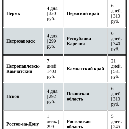
6
4 дня.
дней.
Пермь
| 320
Пермский край
| 313
руб.
руб.
6
4 дня.
Республика
дней.
Петрозаводск
| 299
Карелия
| 340
руб.
руб.
7
21
Петропавловск-
дней. |
дней.
Камчатский край
Камчатский
1403
| 581
руб.
руб.
6
4 дня.
Псковская
дней.
Псков
| 292
область
| 313
руб.
руб.
1
5
день. |
Ростовская
дней.
Ростов-на-Дону
299
область
| 245