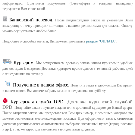
информацию. Оригиналы документов (Счет-оферта и товарная накладная)
передаются Вам с посылкой.
Банковский перевод.
После подтверждения заказа на указанную Вами
электронную почту приходит квитанция с нашими реквизитами для оплаты. Оплату
можно осуществить в любом банке.
Подробнее о способах оплаты, Вы можете прочитать в
разделе "ОПЛАТА"
.
Курьером
.
Мы осуществляем доставку заказа нашим курьером в удобное
для нас и для Вас время.
Доставка курьером производится в течении 2 рабочих дней
с понедельника по пятницу.
Получение в нашем офисе.
Получите заказ в удобное для Вас время
в нашем офисе.
Вы можете забрать заказ с понедельника по субботу.
Курьерская служба DPD.
Доставка курьерской службой
DPD.
Получайте заказ в пункте выдачи или с доставкой курьером до Вашей двери.
После отправки заказа мы предоставляем Вам трек номер, с помощью которого вы
можете отслеживать местонахождение посылки. При оформлении заказа, стоимость
доставки рассчитывается автоматически, выберите населенный пункт (город, поселок
и др.), а так же адрес для самовывоза или доставки до двери.