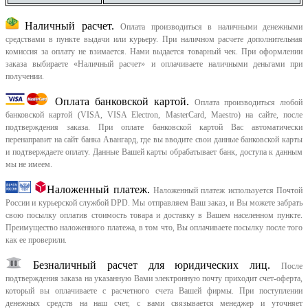
Наличный расчет.
Оплата производиться в наличными денежными
средствами в пункте выдачи или курьеру. При наличном расчете дополнительная
комиссия за оплату не взимается. Нами выдается товарный чек.
При оформлении
заказа выбираете «Наличный расчет» и оплачиваете наличными деньгами при
получении.
Оплата банковской картой.
Оплата производиться любой
банковской картой (VISA, VISA Electron, MasterCard, Maestro) на сайте, после
подтверждения заказа. При оплате банковской картой Вас автоматически
перенаправит на сайт банка Авангард, где вы вводите свои данные банковской карты
и подтверждаете оплату. Данные Вашей карты обрабатывает банк, доступа к данным
мы не имеем.
Наложенный платеж.
Наложенный платеж используется Почтой
России и курьерской службой DPD. Мы отправляем Ваш заказ, и Вы можете забрать
свою посылку оплатив стоимость товара и доставку в Вашем населенном пункте.
Преимущество наложенного платежа, в том что, Вы оплачиваете посылку после того
как ее проверили.
Безналичный расчет для юридических лиц.
После
подтверждения заказа на указанную Вами электронную почту приходит счет-оферта,
который вы оплачиваете с расчетного счета Вашей фирмы. При поступлении
денежных средств на наш счет, с вами связывается менеджер и уточняет