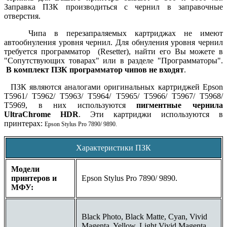
Заправка ПЗК производиться с чернил в заправочные
отверстия.
Чипа в перезапраляемых картриджах не имеют
автообнуления уровня чернил. Для обнуления уровня чернил
требуется программатор (Resetter), найти его Вы можете в
"Сопутствующих товарах" или в разделе "Программаторы".
В комплект ПЗК программатор чипов не входят
.
ПЗК являются аналогами оригинальных картриджей
Epson
T5961/ T5962/ T5963/ T5964/ T5965/ T5966/ T5967/ T5968/
T5969,
в них используются
пигментные чернила
UltraChrome HDR
. Эти картриджи используются в
принтерах
:
Epson Stylus Pro 7890/ 9890
.
Характеристики ПЗК
Модели
принтеров и
Epson Stylus Pro 7890/ 9890.
МФУ:
Black Photo, Black Matte, Cyan, Vivid
Magenta, Yellow, Light Vivid Magenta,