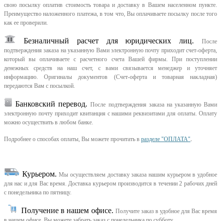
свою посылку оплатив стоимость товара и доставку в Вашем населенном пункте.
Преимущество наложенного платежа, в том что, Вы оплачиваете посылку после того
как ее проверили.
Безналичный расчет для юридических лиц.
После
подтверждения заказа на указанную Вами электронную почту приходит счет-оферта,
который вы оплачиваете с расчетного счета Вашей фирмы. При поступлении
денежных средств на наш счет, с вами связывается менеджер и уточняет
информацию. Оригиналы документов (Счет-оферта и товарная накладная)
передаются Вам с посылкой.
Банковский перевод.
После подтверждения заказа на указанную Вами
электронную почту приходит квитанция с нашими реквизитами для оплаты. Оплату
можно осуществить в любом банке.
Подробнее о способах оплаты, Вы можете прочитать в
разделе "ОПЛАТА"
.
Курьером
.
Мы осуществляем доставку заказа нашим курьером в удобное
для нас и для Вас время.
Доставка курьером производится в течении 2 рабочих дней
с понедельника по пятницу.
Получение в нашем офисе.
Получите заказ в удобное для Вас время
в нашем офисе.
Вы можете забрать заказ с понедельника по субботу.