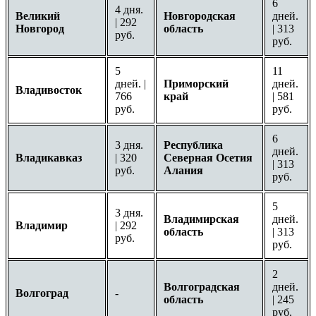
6
4 дня.
Великий
Новгородская
дней.
| 292
Новгород
область
| 313
руб.
руб.
5
11
дней. |
Приморский
дней.
Владивосток
766
край
| 581
руб.
руб.
6
3 дня.
Республика
дней.
Владикавказ
| 320
Северная Осетия
| 313
руб.
Алания
руб.
5
3 дня.
Владимирская
дней.
Владимир
| 292
область
| 313
руб.
руб.
2
Волгоградская
дней.
Волгоград
-
область
| 245
руб.