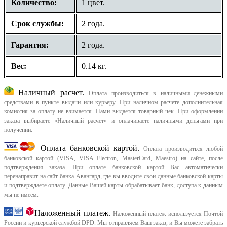
Количество:
1 цвет.
Срок службы:
2 года.
Гарантия:
2 года.
Вес:
0.14 кг.
Наличный расчет.
Оплата производиться в наличными денежными
средствами в пункте выдачи или курьеру. При наличном расчете дополнительная
комиссия за оплату не взимается. Нами выдается товарный чек.
При оформлении
заказа выбираете «Наличный расчет» и оплачиваете наличными деньгами при
получении.
Оплата банковской картой.
Оплата производиться любой
банковской картой (VISA, VISA Electron, MasterCard, Maestro) на сайте, после
подтверждения заказа. При оплате банковской картой Вас автоматически
перенаправит на сайт банка Авангард, где вы вводите свои данные банковской карты
и подтверждаете оплату. Данные Вашей карты обрабатывает банк, доступа к данным
мы не имеем.
Наложенный платеж.
Наложенный платеж используется Почтой
России и курьерской службой DPD. Мы отправляем Ваш заказ, и Вы можете забрать